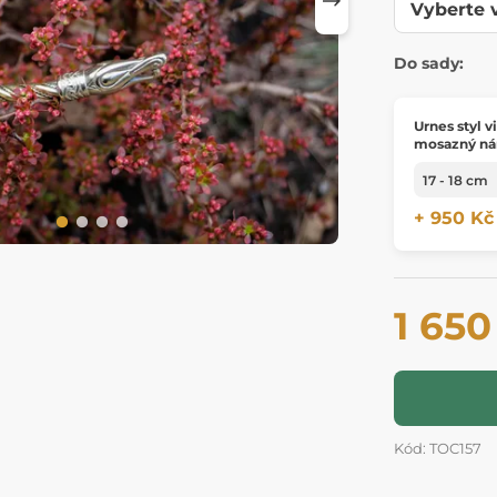
Do sady:
Urnes styl v
mosazný n
+ 950 Kč
1 650
Kód: TOC157