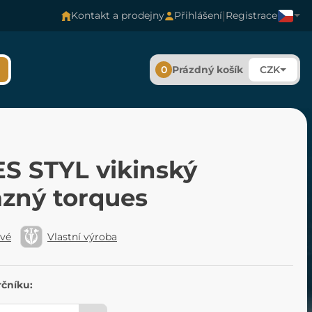
|
Kontakt a prodejny
Přihlášení
Registrace
0
Prázdný košík
CZK
S STYL vikinský
zný torques
ové
Vlastní výroba
rčníku: