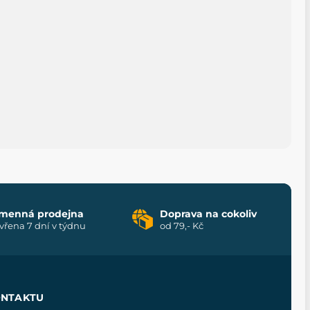
menná prodejna
Doprava na cokoliv
vřena 7 dní v týdnu
od 79,- Kč
ONTAKTU