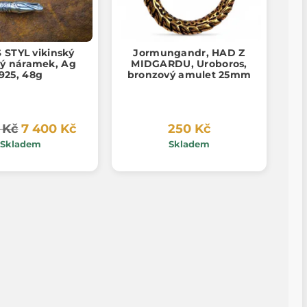
 STYL vikinský
Jormungandr, HAD Z
ný náramek, Ag
MIDGARDU, Uroboros,
925, 48g
bronzový amulet 25mm
 Kč
7 400 Kč
250 Kč
Skladem
Skladem