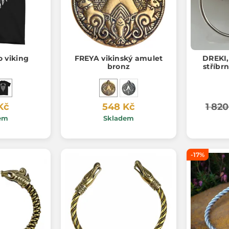
o viking
FREYA vikinský amulet
DREKI,
bronz
stříbr
Kč
548 Kč
1 820
em
Skladem
-17%