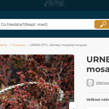
perky
Torquesy
URNES STYL vikinský mosazný torques
URNE
mosa
Viking
Velikost nák