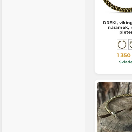
DREKI, vikin
náramek, 
plete
1 350
Sklad