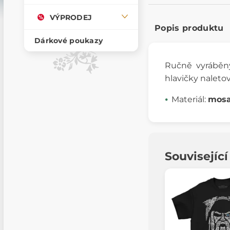
VÝPRODEJ
Popis produktu
Dárkové poukazy
Ručně vyrábě
hlavičky naleto
Materiál:
mos
Souvisejíc