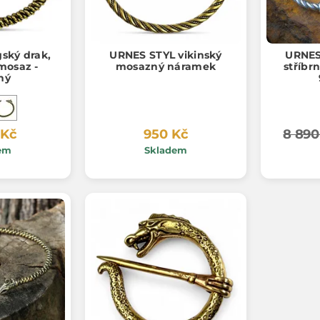
gský drak,
URNES STYL vikinský
URNES
mosaz -
mosazný náramek
stříbr
ný
 Kč
950 Kč
8 890
em
Skladem