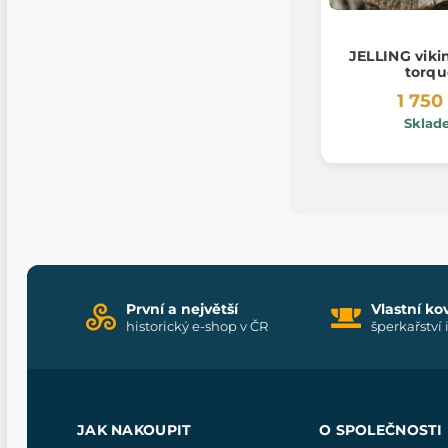
JELLING viki
torqu
1 750
Sklad
První a největší
Vlastní ko
historický e-shop v ČR
šperkařství 
JAK NAKOUPIT
O SPOLEČNOSTI