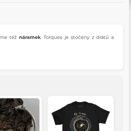
zíme též
náramek
. Torques je stočený z drátů a