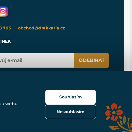
8 705
obchod@drakkaria.cz
INEK
ODEBÍRAT
Souhlasím
ozu webu
Nesouhlasím