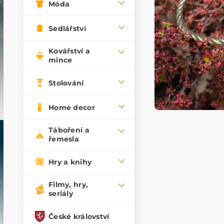
Móda
Sedlářství
Kovářství a
mince
Stolování
Home decor
Táboření a
řemesla
Hry a knihy
Filmy, hry,
seriály
České království