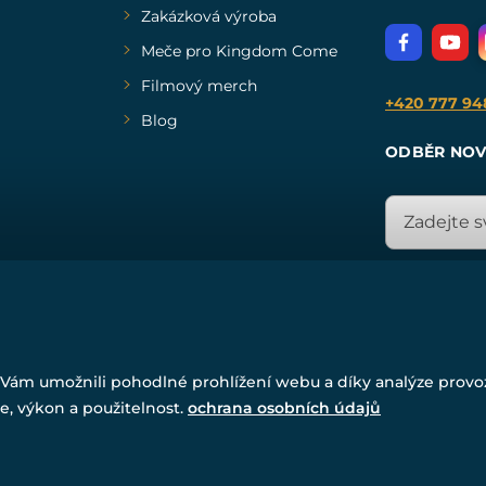
Zakázková výroba
Meče pro Kingdom Come
Filmový merch
+420 777 94
Blog
ODBĚR NOV
© Všechna práva vyhrazena. www.drakkaria.cz 2007-2026.
Vám umožnili pohodlné prohlížení webu a díky analýze prov
Powered by
Simplia.cz
, protected by reCAPTCHA.
e, výkon a použitelnost.
ochrana osobních údajů