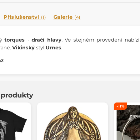
Příslušenství
Galerie
(1)
(4)
ný
torques
-
dračí hlavy
. Ve stejném provedení nabí
vané.
Vikinský
styl
Urnes
.
az
í produkty
-11%