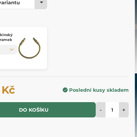
ikinský
áramek
 Kč
Poslední kusy skladem
-
+
DO KOŠÍKU