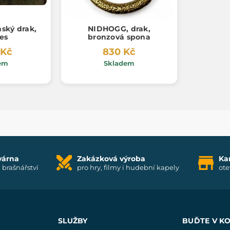
nský drak,
NIDHOGG, drak,
es
bronzová spona
 Kč
830 Kč
em
Skladem
várna
Zakázková výroba
Ka
i brašnářství
pro hry, filmy i hudební kapely
ote
SLUŽBY
BUĎTE V K