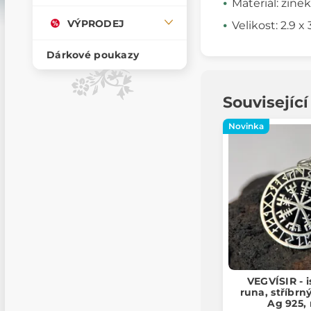
Materiál: zinek
VÝPRODEJ
Velikost: 2.9 x
Dárkové poukazy
Souvisejíc
Novinka
VEGVÍSIR - 
runa, stříbrn
Ag 925,