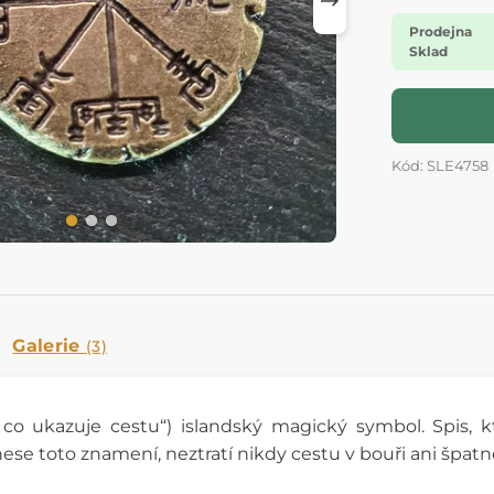
Prodejna
Sklad
Kód: SLE4758
Galerie
(3)
, co ukazuje cestu“)
islandský magick
ý symbol. Spis, k
ese toto znamení, neztratí nikdy cestu v bouři ani špatn