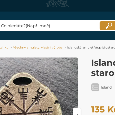
 zinku
Všechny amulety, vlastní výroba
Islandský amulet Vegvísir, sta
Islan
star
Island
135 K