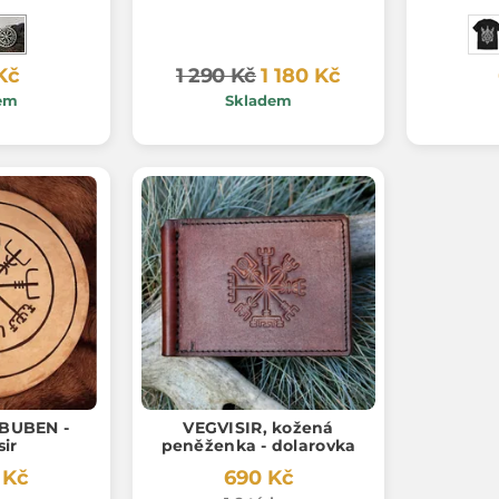
Kč
1 290 Kč
1 180 Kč
em
Skladem
BUBEN -
VEGVISIR, kožená
sir
peněženka - dolarovka
 Kč
690 Kč