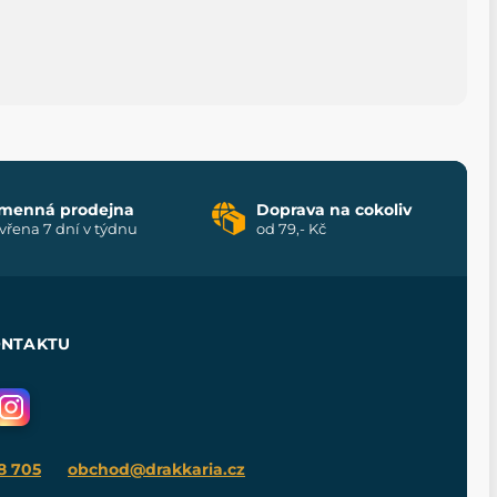
menná prodejna
Doprava na cokoliv
vřena 7 dní v týdnu
od 79,- Kč
ONTAKTU
8 705
obchod@drakkaria.cz