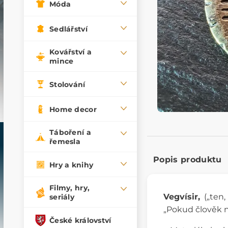
Móda
Sedlářství
Kovářství a
mince
Stolování
Home decor
Táboření a
řemesla
Popis produktu
Hry a knihy
Filmy, hry,
Vegvísir,
(„ten
seriály
„Pokud člověk n
České království