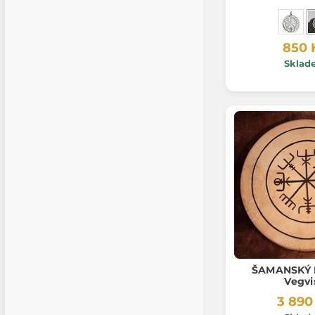
850 
Sklad
ŠAMANSKÝ 
Vegvi
3 890