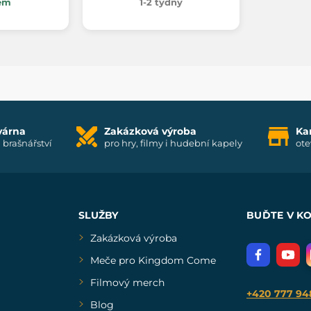
em
1-2 týdny
várna
Zakázková výroba
Ka
i brašnářství
pro hry, filmy i hudební kapely
ote
SLUŽBY
BUĎTE V K
Zakázková výroba
Meče pro Kingdom Come
Filmový merch
+420 777 94
Blog