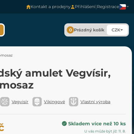
|
Kontakt a prodejny
Přihlášení
Registrace
0
Prázdný košík
CZK
romosaz
dský amulet Vegvísir,
omosaz
Vegvisír
Vikingové
Vlastní výroba
Skladem více než 10 ks
č
U vás může být již: 11. 8.