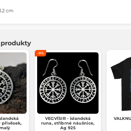
 3.2 cm
í produkty
-9%
islandská
VEGVÍSIR - islandská
VALKNU
ý přívěsek,
runa, stříbrné náušnice,
 malý
Ag 925