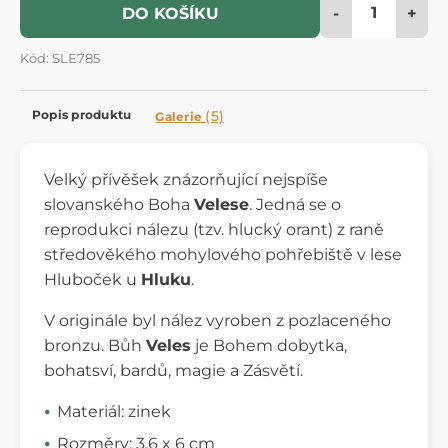
-
+
DO KOŠÍKU
Kód: SLE785
Popis produktu
(5)
Galerie
Velký přívěšek znázorňující nejspíše
slovanského Boha
Velese
. Jedná se o
reprodukci nálezu (tzv. hlucký orant) z raně
středověkého mohylového pohřebiště v lese
Hluboček u
Hluku
.
V originále byl nález vyroben z pozlaceného
bronzu. Bůh
Veles
je Bohem dobytka,
bohatsví, bardů, magie a Zásvětí.
Materiál: zinek
Rozměry: 3.6 x 6 cm