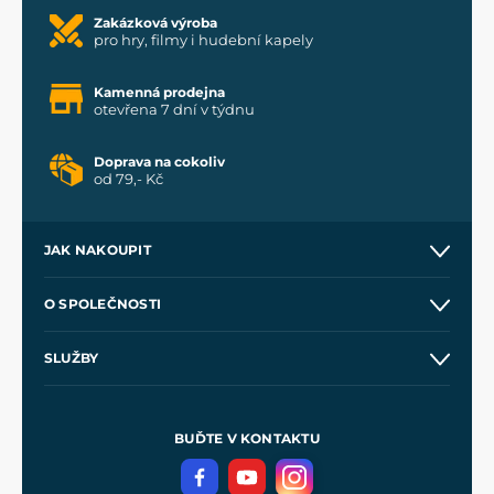
Zakázková výroba
pro hry, filmy i hudební kapely
Kamenná prodejna
otevřena 7 dní v týdnu
Doprava na cokoliv
od 79,- Kč
JAK NAKOUPIT
Kontakt a prodejny
O SPOLEČNOSTI
Obchodní podmínky
O nás
SLUŽBY
Velkoobchod
Naše dílny
Nákup na splátky
Zakázková výroba
Pro média
Meče pro Kingdom Come
BUĎTE V KONTAKTU
Volná místa
Filmový merch