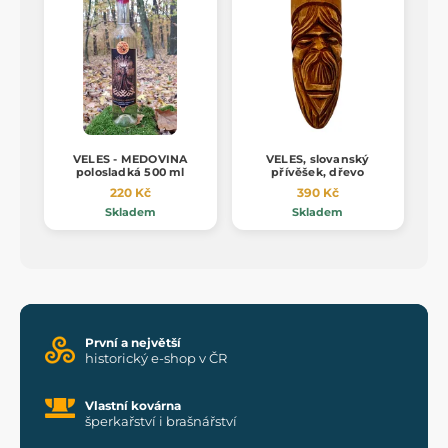
VELES - MEDOVINA
VELES, slovanský
polosladká 500 ml
přívěšek, dřevo
220 Kč
390 Kč
Skladem
Skladem
První a největší
historický e-shop v ČR
Vlastní kovárna
šperkařství i brašnářství