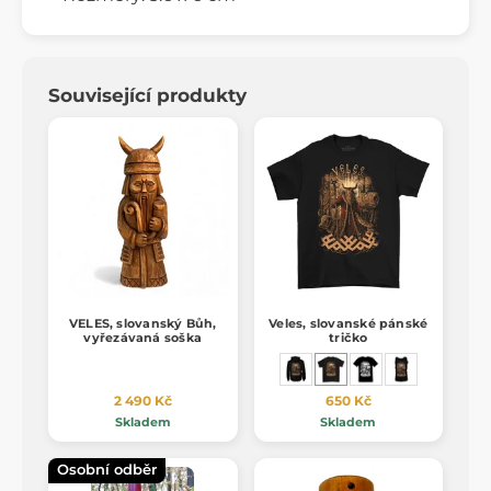
Související produkty
VELES, slovanský Bůh,
Veles, slovanské pánské
vyřezávaná soška
tričko
2 490 Kč
650 Kč
Skladem
Skladem
Osobní odběr