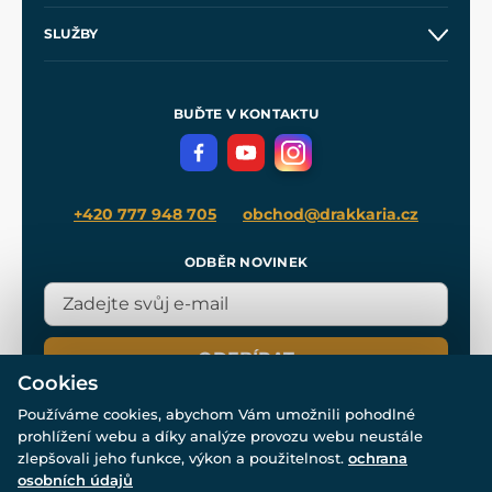
O nás
SLUŽBY
Velkoobchod
Naše dílny
Nákup na splátky
Zakázková výroba
Pro média
Meče pro Kingdom Come
BUĎTE V KONTAKTU
Volná místa
Filmový merch
Blog
+420 777 948 705
obchod@drakkaria.cz
ODBĚR NOVINEK
ODEBÍRAT
Cookies
Používáme cookies, abychom Vám umožnili pohodlné
prohlížení webu a díky analýze provozu webu neustále
zlepšovali jeho funkce, výkon a použitelnost.
ochrana
osobních údajů
© Všechna práva vyhrazena. www.drakkaria.cz 2007-2026.