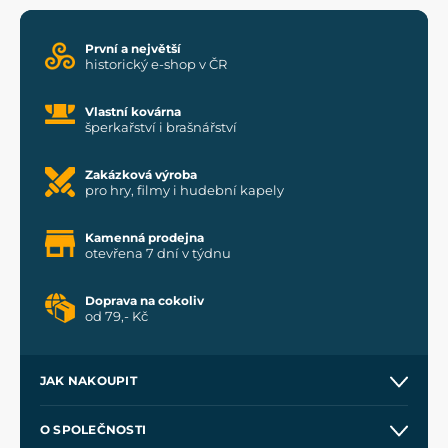
První a největší
historický e-shop v ČR
Vlastní kovárna
šperkařství i brašnářství
Zakázková výroba
pro hry, filmy i hudební kapely
Kamenná prodejna
otevřena 7 dní v týdnu
Doprava na cokoliv
od 79,- Kč
JAK NAKOUPIT
Kontakt a prodejny
O SPOLEČNOSTI
Obchodní podmínky