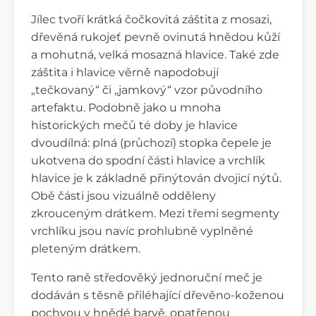
Jílec tvoří krátká čočkovitá záštita z mosazi,
dřevěná rukojeť pevně ovinutá hnědou kůží
a mohutná, velká mosazná hlavice. Také zde
záštita i hlavice věrně napodobují
„tečkovaný“ či „jamkový“ vzor původního
artefaktu. Podobně jako u mnoha
historických mečů té doby je hlavice
dvoudílná: plná (průchozí) stopka čepele je
ukotvena do spodní části hlavice a vrchlík
hlavice je k základně přinýtován dvojicí nýtů.
Obě části jsou vizuálně odděleny
zkrouceným drátkem. Mezi třemi segmenty
vrchlíku jsou navíc prohlubně vyplněné
pleteným drátkem.
Tento raně středověký jednoruční meč je
dodáván s těsně přiléhající dřevěno-koženou
pochvou v hnědé barvě, opatřenou