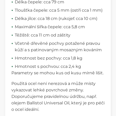
Délka čepele: cca 79 cm
Tloušťka čepele: cca 5 mm (ostří cca 1 mm)
Délka jílce: cca 18 cm (rukojeť cca 10 cm)
Maximální šířka čepele: cca 5,8 cm
Těžiště: cca 11 cm od záštity
Včetně dřevěné pochvy potažené pravou
kůží a s patinovaným mosazným kováním
Hmotnost bez pochvy: cca 1,8 kg
Hmotnost s pochvou: cca 2,4 kg
Parametry se mohou kus od kusu mírně lišit.
Použitá ocel není nerezová a může místy
vykazovat lehké povrchové změny.
Doporučujeme pravidelnou údržbu, např.
olejem Ballistol Universal Oil, který je pro péči
o ocel ideální.