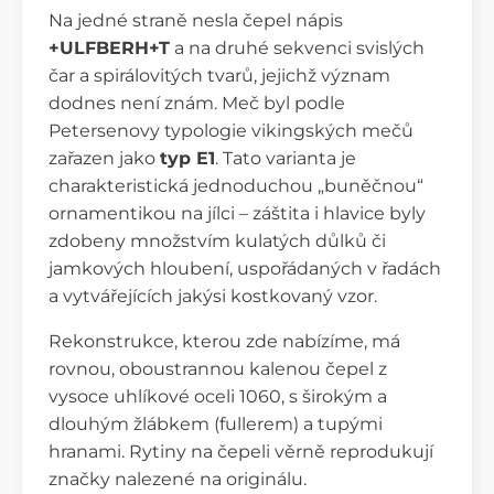
Na jedné straně nesla čepel nápis
+ULFBERH+T
a na druhé sekvenci svislých
čar a spirálovitých tvarů, jejichž význam
dodnes není znám. Meč byl podle
Petersenovy typologie vikingských mečů
zařazen jako
typ E1
. Tato varianta je
charakteristická jednoduchou „buněčnou“
ornamentikou na jílci – záštita i hlavice byly
zdobeny množstvím kulatých důlků či
jamkových hloubení, uspořádaných v řadách
a vytvářejících jakýsi kostkovaný vzor.
Rekonstrukce, kterou zde nabízíme, má
rovnou, oboustrannou kalenou čepel z
vysoce uhlíkové oceli 1060, s širokým a
dlouhým žlábkem (fullerem) a tupými
hranami. Rytiny na čepeli věrně reprodukují
značky nalezené na originálu.