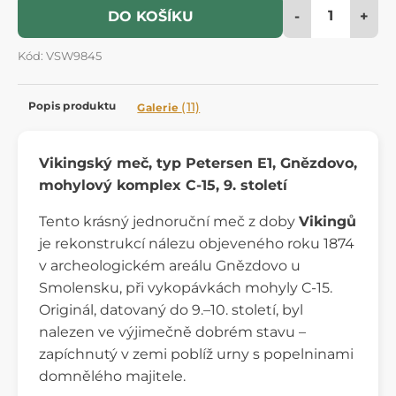
-
+
DO KOŠÍKU
Kód: VSW9845
Popis produktu
(11)
Galerie
Vikingský meč, typ Petersen E1, Gnězdovo,
mohylový komplex C-15, 9. století
Tento krásný jednoruční meč z doby
Vikingů
je rekonstrukcí nálezu objeveného roku 1874
v archeologickém areálu Gnězdovo u
Smolensku, při vykopávkách mohyly C-15.
Originál, datovaný do 9.–10. století, byl
nalezen ve výjimečně dobrém stavu –
zapíchnutý v zemi poblíž urny s popelninami
domnělého majitele.