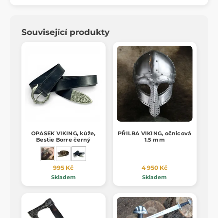
Související produkty
OPASEK VIKING, kůže,
PŘILBA VIKING, očnicová
Bestie Borre černý
1.5 mm
995 Kč
4 950 Kč
Skladem
Skladem