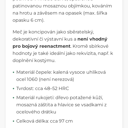
patinovanou mosaznou objímkou, kováním
na hrotu a závěsem na opasek (max. šířka
opasku 6 cm).
Meč je koncipován jako sběratelský,
dekorativní či výstavní kus a
není vhodný
pro bojový reenactment
. Kromě sbírkové
hodnoty je také ideální jako rekvizita, např. k
doplnění kostýmu.
Materiál čepele: kalená vysoce uhlíková
ocel 1060 (není nerezová)
Tvrdost: cca 48–52 HRC
Materiál rukojeti: dřevo potažené kůží,
mosazná záštita a hlavice se vsadkami z
ocelového drátku
Celková délka: cca 97 cm