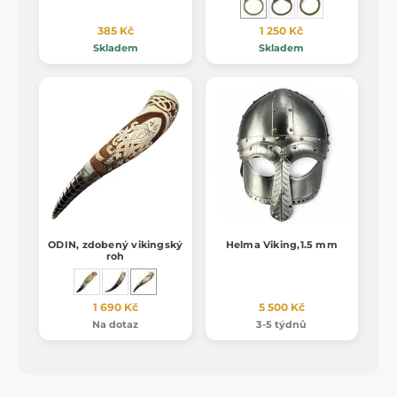
385 Kč
1 250 Kč
Skladem
Skladem
ODIN, zdobený vikingský
Helma Viking,1.5 mm
roh
1 690 Kč
5 500 Kč
Na dotaz
3-5 týdnů