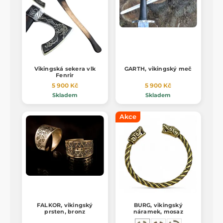
Vikingská sekera vlk
GARTH, vikingský meč
Fenrir
5 900 Kč
5 900 Kč
Skladem
Skladem
Akce
FALKOR, vikingský
BURG, vikingský
prsten, bronz
náramek, mosaz