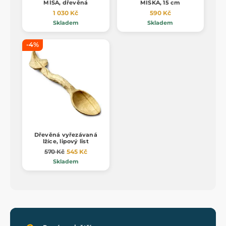
MÍSA, dřevěná
MISKA, 15 cm
1 030 Kč
590 Kč
Skladem
Skladem
-4%
Dřevěná vyřezávaná
lžíce, lipový list
570 Kč
545 Kč
Skladem