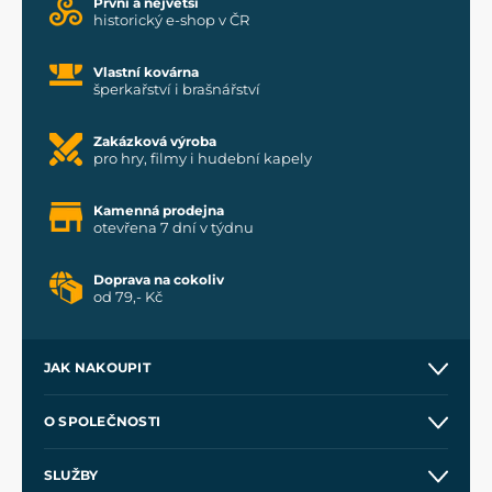
První a největší
historický e-shop v ČR
Vlastní kovárna
šperkařství i brašnářství
Zakázková výroba
pro hry, filmy i hudební kapely
Kamenná prodejna
otevřena 7 dní v týdnu
Doprava na cokoliv
od 79,- Kč
JAK NAKOUPIT
Kontakt a prodejny
O SPOLEČNOSTI
Obchodní podmínky
O nás
SLUŽBY
Velkoobchod