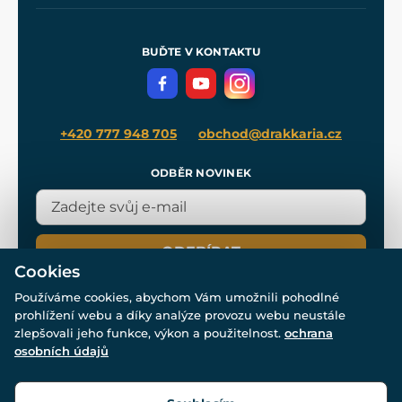
Naše dílny
Nákup na splátky
Zakázková výroba
Pro média
Meče pro Kingdom Come
BUĎTE V KONTAKTU
Volná místa
Filmový merch
Blog
+420 777 948 705
obchod@drakkaria.cz
ODBĚR NOVINEK
ODEBÍRAT
Cookies
Používáme cookies, abychom Vám umožnili pohodlné
prohlížení webu a díky analýze provozu webu neustále
zlepšovali jeho funkce, výkon a použitelnost.
ochrana
osobních údajů
© Všechna práva vyhrazena. www.drakkaria.cz 2007-2026.
Powered by
Simplia.cz
, protected by reCAPTCHA.