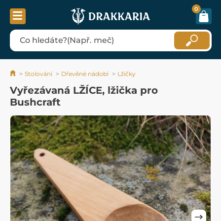
0
Stolování
Dřevěné nádobí
Lžičky
Vyřezávaná LŽÍCE, lžička pro
Bushcraft