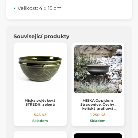
Velikost: 4 x 15 cm
Související produkty
Miska polévková
MISKA Oppidum
STŘEDNÍ zelená
Stradonice, Čechy,
keltská grafitová
keramika, replika
545 Kč
1 250 Kč
Skladem
Skladem