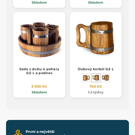
Skladem
Skladem
Sada z dubu 4 poháry
Dubový korbel 0,5 L
0.5 L a podnos
3 950 Kč
740 Kč
Skladem
1-2 týdny
První a největší