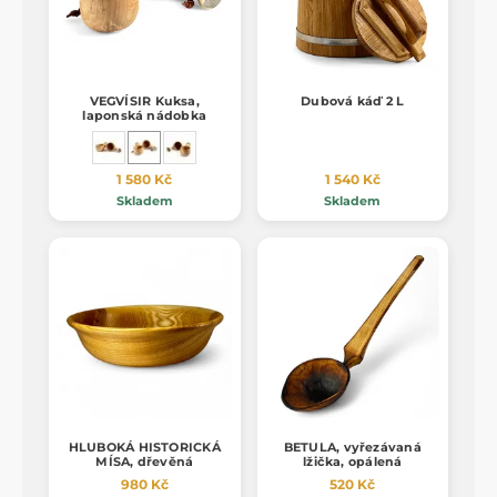
VEGVÍSIR Kuksa,
Dubová káď 2 L
laponská nádobka
1 580 Kč
1 540 Kč
Skladem
Skladem
HLUBOKÁ HISTORICKÁ
BETULA, vyřezávaná
MÍSA, dřevěná
lžička, opálená
980 Kč
520 Kč