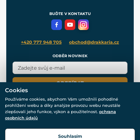
Nákup na splátky
Zakázková výroba
Pro média
Meče pro Kingdom Come
BUĎTE V KONTAKTU
Volná místa
Filmový merch
Blog
+420 777 948 705
obchod@drakkaria.cz
ODBĚR NOVINEK
ODEBÍRAT
Cookies
Používáme cookies, abychom Vám umožnili pohodlné
prohlížení webu a díky analýze provozu webu neustále
zlepšovali jeho funkce, výkon a použitelnost.
ochrana
osobních údajů
© Všechna práva vyhrazena. www.drakkaria.cz 2007-2026.
Powered by
Simplia.cz
, protected by reCAPTCHA.
Souhlasím