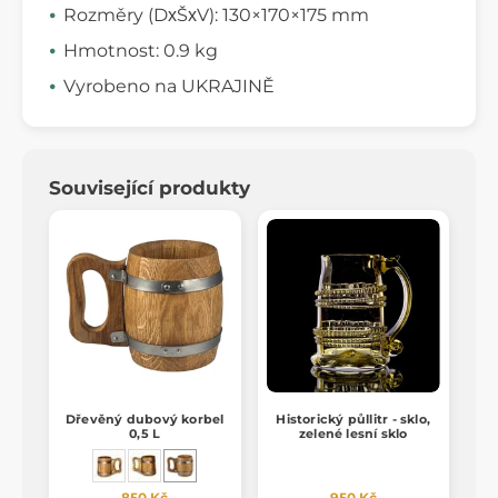
Rozměry (DхŠхV): 130×170×175 mm
Hmotnost: 0.9 kg
Vyrobeno na UKRAJINĚ
Související produkty
Dřevěný dubový korbel
Historický půllitr - sklo,
0,5 L
zelené lesní sklo
850 Kč
950 Kč