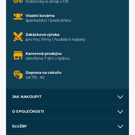
historický e-shop v ČR
Vlastní kovárna
šperkařství i brašnářství
Zakázková výroba
pro hry, filmy i hudební kapely
Kamenná prodejna
otevřena 7 dní v týdnu
Doprava na cokoliv
od 79,- Kč
JAK NAKOUPIT
Kontakt a prodejny
O SPOLEČNOSTI
Obchodní podmínky
O nás
SLUŽBY
Velkoobchod
Naše dílny