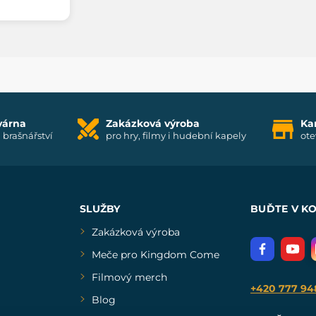
várna
Zakázková výroba
Ka
i brašnářství
pro hry, filmy i hudební kapely
ote
SLUŽBY
BUĎTE V K
Zakázková výroba
Meče pro Kingdom Come
Filmový merch
+420 777 94
Blog