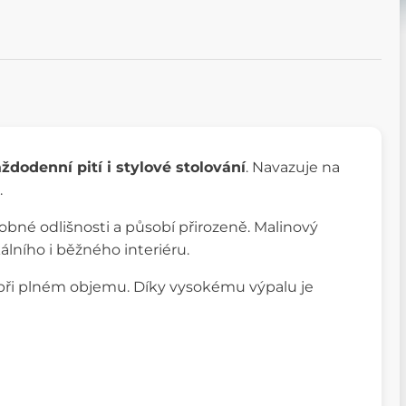
ždodenní pití i stylové stolování
. Navazuje na
.
obné odlišnosti a působí přirozeně. Malinový
lního i běžného interiéru.
i při plném objemu. Díky vysokému výpalu je