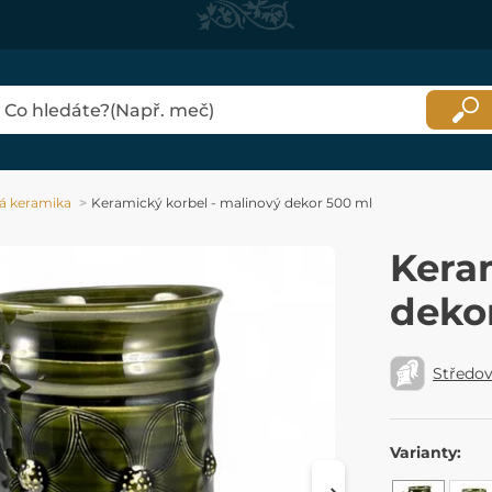
ká keramika
Keramický korbel - malinový dekor 500 ml
Kera
deko
Středo
Varianty: