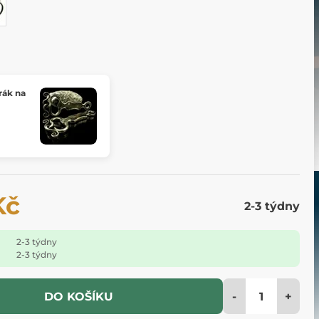
rák na
Kč
2-3 týdny
2-3 týdny
2-3 týdny
-
+
DO KOŠÍKU