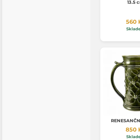
13.5 
560 
Sklad
RENESANČN
850 
Sklad