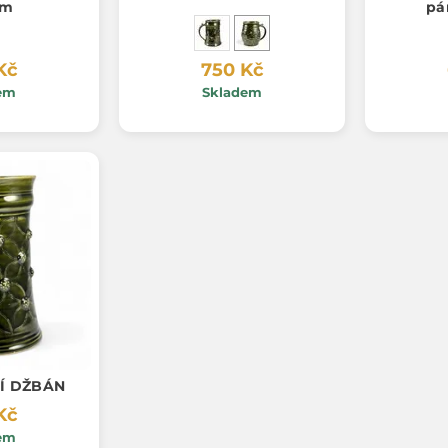
cm
pá
Kč
750 Kč
em
Skladem
Í DŽBÁN
Kč
em