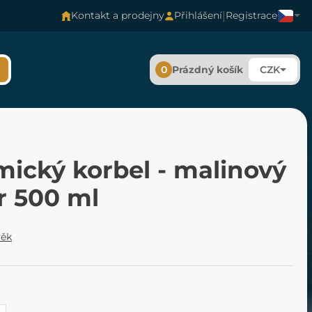
|
Kontakt a prodejny
Přihlášení
Registrace
0
Prázdný košík
CZK
mický korbel - malinový
r 500 ml
věk