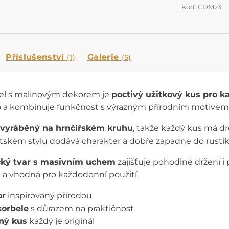
Kód: CDM23
Příslušenství
Galerie
(1)
(5)
el s malinovým dekorem je
poctivý užitkový kus pro ka
lo a kombinuje funkčnost s výrazným přírodním motivem
 vyráběný na hrnčířském kruhu
, takže každý kus má dr
átském stylu dodává charakter a dobře zapadne do rustiká
ický tvar s masivním uchem
zajišťuje pohodlné držení 
 a vhodná pro každodenní použití.
or
inspirovaný přírodou
korbele
s důrazem na praktičnost
ný kus
každý je originál