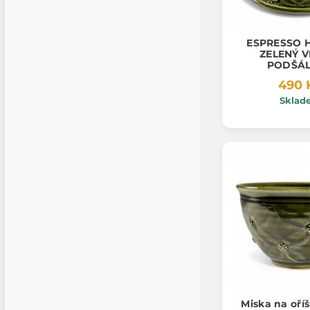
ESPRESSO 
ZELENÝ V
PODŠÁ
490 
Sklad
Miska na oří