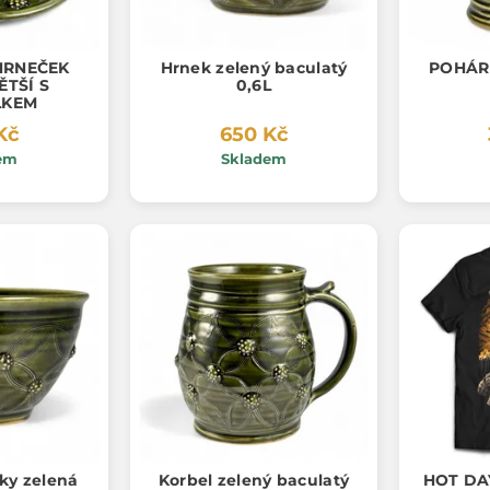
HRNEČEK
Hrnek zelený baculatý
POHÁR
ĚTŠÍ S
0,6L
LKEM
Kč
650 Kč
em
Skladem
šky zelená
Korbel zelený baculatý
HOT DA