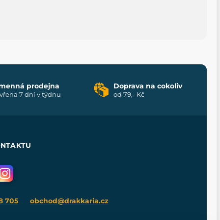
menná prodejna
Doprava na cokoliv
vřena 7 dní v týdnu
od 79,- Kč
ONTAKTU
8 705
obchod@drakkaria.cz