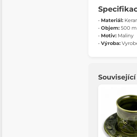
Specifika
•
Materiál:
Kera
•
Objem:
500 m
•
Motiv:
Maliny
•
Výroba:
Vyrob
Souvisejíc