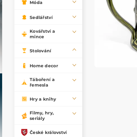
Móda
Sedlářství
Kovářství a
mince
Stolování
Home decor
Táboření a
řemesla
Hry a knihy
Filmy, hry,
seriály
České království