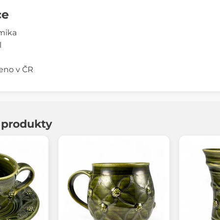
ce
mika
l
eno v ČR
í produkty