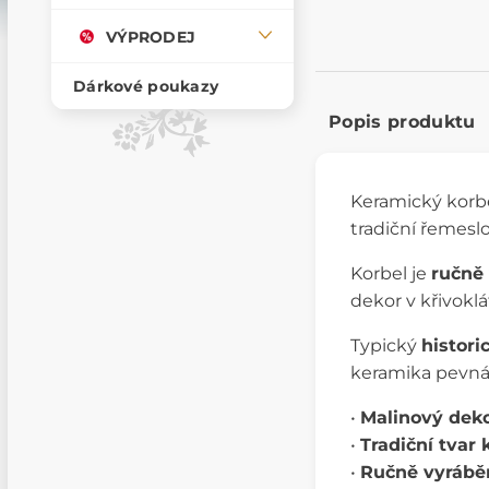
VÝPRODEJ
Dárkové poukazy
Popis produktu
Keramický korb
tradiční řemes
Korbel je
ručně
dekor v křivokl
Typický
histor
keramika pevná
•
Malinový dek
•
Tradiční tvar 
•
Ručně vyrábě