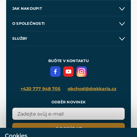
JAK NAKOUPIT
Kontakt a prodejny
O SPOLEČNOSTI
Obchodní podmínky
O nás
SLUŽBY
Velkoobchod
Naše dílny
Nákup na splátky
Zakázková výroba
Pro média
Meče pro Kingdom Come
BUĎTE V KONTAKTU
Volná místa
Filmový merch
Blog
+420 777 948 705
obchod@drakkaria.cz
ODBĚR NOVINEK
ODEBÍRAT
Cookies