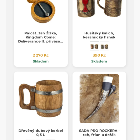
Palcát, Jan Žižka,
Husitský kalich,
Kingdom Come:
keramický hrnek
Deliverance II, přívěsek,
stříbro 925/1000
2 270 Kč
390 Kč
Skladem
Skladem
Dřevěný dubový korbel
SADA PRO ROCKERA -
0,5 L
roh, frťan a držák