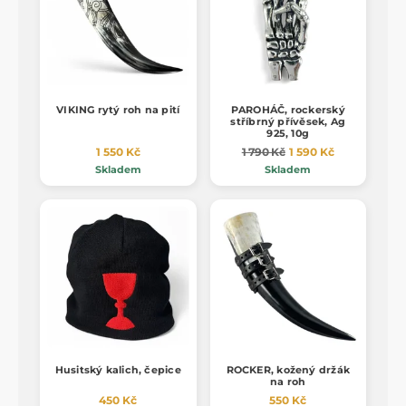
VIKING rytý roh na pití
PAROHÁČ, rockerský
stříbrný přívěsek, Ag
925, 10g
1 550 Kč
1 790 Kč
1 590 Kč
Skladem
Skladem
Husitský kalich, čepice
ROCKER, kožený držák
na roh
450 Kč
550 Kč