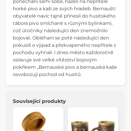
ponecháni sami sobě, házeli na nepřítele
horké pivo a kaši ze svých hradeb. Bernauští
obyvatelé navíc tajně přinesli do husitského
tábora pivo smíchané s různými bylinkami,
což útočníky následující den znemožnilo
bojovat. Obléhaní se poté následující den
pokusili o výpad a překvapeného nepřítele z
pochodu vyhnali. I dnes město každoročně
oslavuje své velké vítězství bojovým
pokřikem „Bernauské pivo a bernauská kaše
osvobozují pochod od husitů.
Související produkty