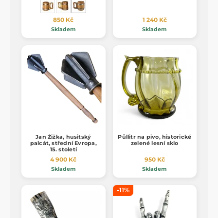
850 Kč
1 240 Kč
Skladem
Skladem
Jan Žižka, husitský
Půllitr na pivo, historické
palcát, střední Evropa,
zelené lesní sklo
15. století
4 900 Kč
950 Kč
Skladem
Skladem
-11%