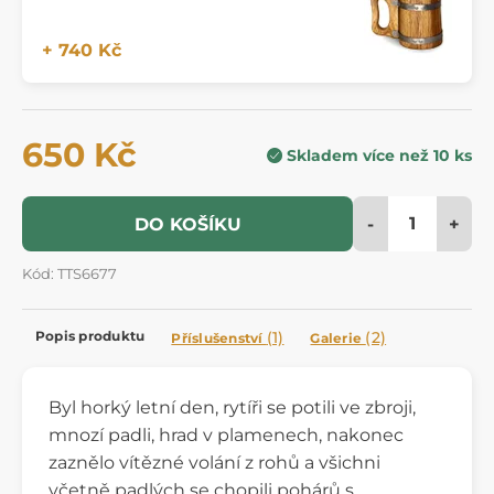
+ 740 Kč
650 Kč
Skladem více než 10 ks
-
+
DO KOŠÍKU
Kód: TTS6677
Popis produktu
(1)
(2)
Příslušenství
Galerie
Byl horký letní den, rytíři se potili ve zbroji,
mnozí padli, hrad v plamenech, nakonec
zaznělo vítězné volání z rohů a všichni
včetně padlých se chopili pohárů s