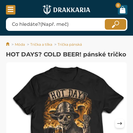
0
Móda
Trička a tílka
Trička pánská
HOT DAYS? COLD BEER! pánské tričko