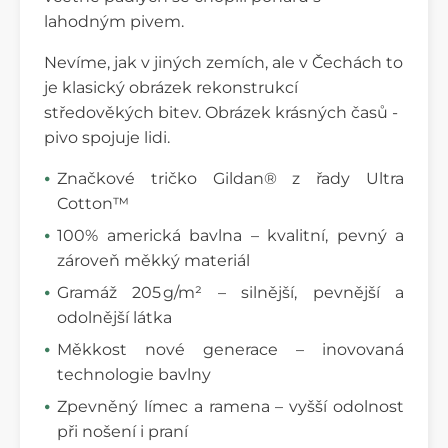
lahodným pivem.
Nevíme, jak v jiných zemích, ale v Čechách to
je klasický obrázek rekonstrukcí
středověkých bitev. Obrázek krásných časů -
pivo spojuje lidi.
Značkové tričko Gildan® z řady Ultra
Cotton™
100% americká bavlna – kvalitní, pevný a
zároveň měkký materiál
Gramáž 205 g/m² – silnější, pevnější a
odolnější látka
Měkkost nové generace – inovovaná
technologie bavlny
Zpevněný límec a ramena – vyšší odolnost
při nošení i praní