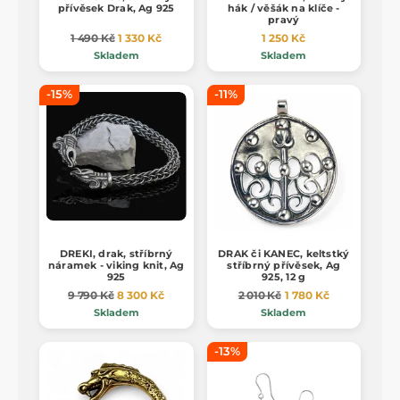
přívěsek Drak, Ag 925
hák / věšák na klíče -
pravý
1 490 Kč
1 330 Kč
1 250 Kč
Skladem
Skladem
-15%
-11%
DREKI, drak, stříbrný
DRAK či KANEC, keltstký
náramek - viking knit, Ag
stříbrný přívěsek, Ag
925
925, 12 g
9 790 Kč
8 300 Kč
2 010 Kč
1 780 Kč
Skladem
Skladem
-13%