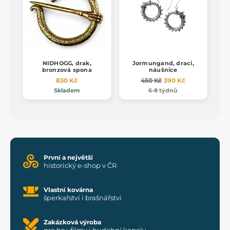
NIDHOGG, drak,
Jormungand, draci,
bronzová spona
náušnice
830 Kč
450 Kč
390 Kč
Skladem
6-8 týdnů
První a největší
historický e-shop v ČR
Vlastní kovárna
šperkařství i brašnářství
Zakázková výroba