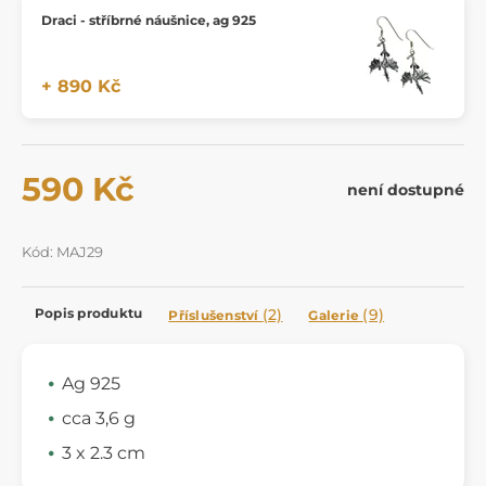
Draci - stříbrné náušnice, ag 925
+ 890 Kč
590 Kč
není dostupné
Kód: MAJ29
Popis produktu
(2)
(9)
Příslušenství
Galerie
Ag 925
cca 3,6 g
3 x 2.3 cm