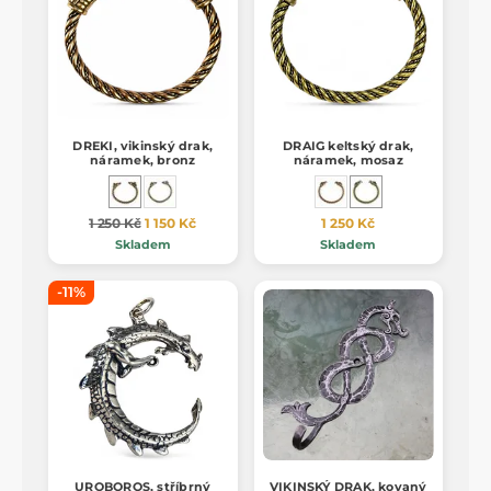
DREKI, vikinský drak,
DRAIG keltský drak,
náramek, bronz
náramek, mosaz
1 250 Kč
1 150 Kč
1 250 Kč
Skladem
Skladem
-11%
UROBOROS, stříbrný
VIKINSKÝ DRAK, kovaný