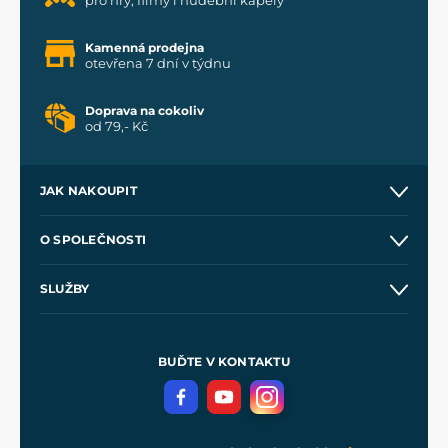
pro hry, filmy i hudební kapely
Kamenná prodejna
otevřena 7 dní v týdnu
Doprava na cokoliv
od 79,- Kč
JAK NAKOUPIT
Kontakt a prodejny
O SPOLEČNOSTI
Obchodní podmínky
O nás
SLUŽBY
Velkoobchod
Naše dílny
Nákup na splátky
Zakázková výroba
Pro média
Meče pro Kingdom Come
BUĎTE V KONTAKTU
Volná místa
Filmový merch
Blog