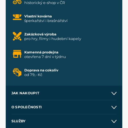
historický e-shop v ČR
Vlastní kovárna
šperkařství i brašnářství
Zakázková výroba
pro hry, filmy i hudební kapely
Kamenná prodejna
otevřena 7 dní v týdnu
Doprava na cokoliv
od 79,- Kč
JAK NAKOUPIT
Kontakt a prodejny
O SPOLEČNOSTI
Obchodní podmínky
O nás
SLUŽBY
Velkoobchod
Naše dílny