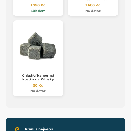
1 290 Kč
1 600 Kč
Skladem
Na dotaz
Chladící kamenná
kostka na Whisky
50 Kč
Na dotaz
První a největší