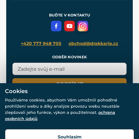
Nákup na splátky
Zakázková výroba
Pro média
Meče pro Kingdom Come
BUĎTE V KONTAKTU
Volná místa
Filmový merch
Blog
+420 777 948 705
obchod@drakkaria.cz
ODBĚR NOVINEK
ODEBÍRAT
Cookies
Používáme cookies, abychom Vám umožnili pohodlné
prohlížení webu a díky analýze provozu webu neustále
zlepšovali jeho funkce, výkon a použitelnost.
ochrana
osobních údajů
© Všechna práva vyhrazena. www.drakkaria.cz 2007-2026.
Powered by
Simplia.cz
, protected by reCAPTCHA.
Souhlasím