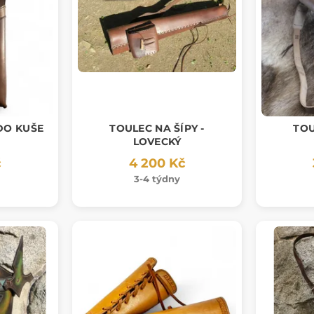
DO KUŠE
TOULEC NA ŠÍPY -
TOU
LOVECKÝ
č
4 200 Kč
3-4 týdny