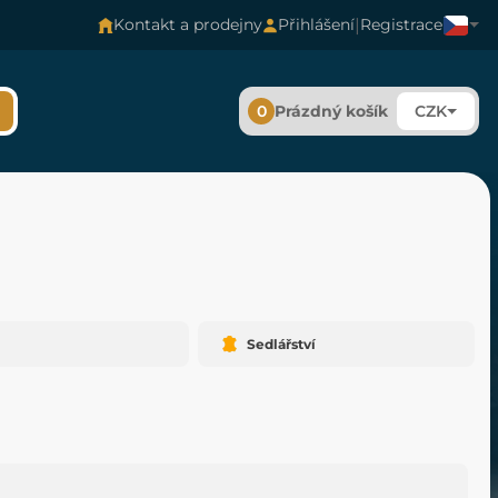
|
Kontakt a prodejny
Přihlášení
Registrace
0
Prázdný košík
CZK
Sedlářství