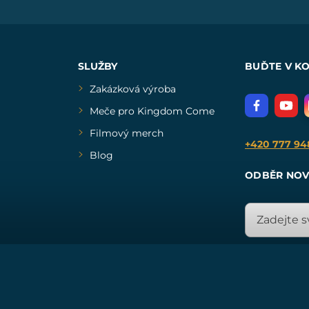
SLUŽBY
BUĎTE V K
Zakázková výroba
Meče pro Kingdom Come
Filmový merch
+420 777 94
Blog
ODBĚR NOV