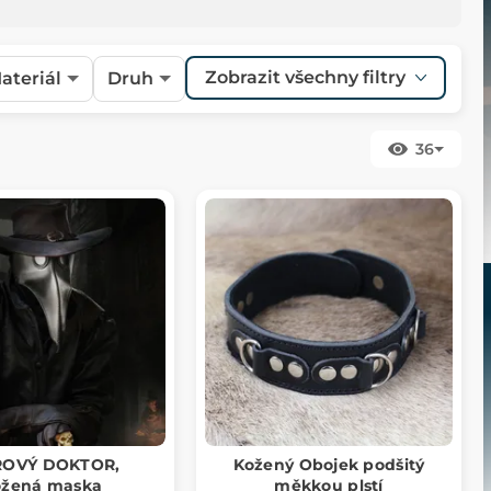
Zobrazit všechny filtry
ateriál
Druh
36
OVÝ DOKTOR,
Kožený Obojek podšitý
ožená maska
měkkou plstí