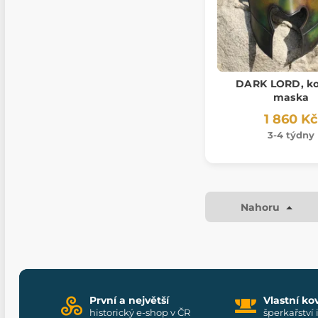
DARK LORD, k
maska
1 860 Kč
3-4 týdny
Nahoru
První a největší
Vlastní ko
historický e-shop v ČR
šperkařství 