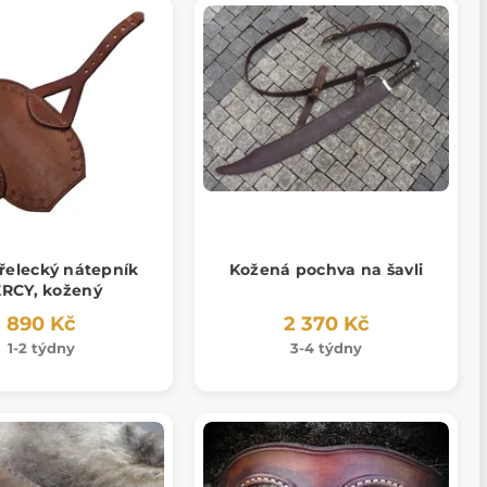
řelecký nátepník
Kožená pochva na šavli
RCY, kožený
890 Kč
2 370 Kč
1-2 týdny
3-4 týdny