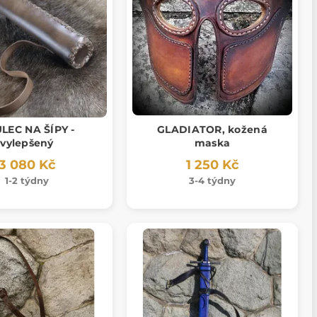
LEC NA ŠÍPY -
GLADIATOR, kožená
vylepšený
maska
3 080 Kč
1 250 Kč
1-2 týdny
3-4 týdny