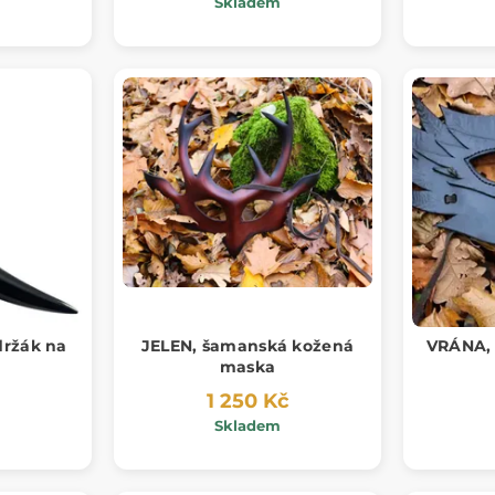
Skladem
držák na
JELEN, šamanská kožená
VRÁNA,
maska
1 250 Kč
Skladem