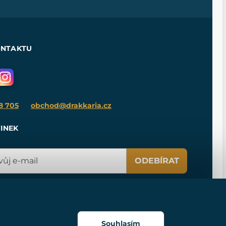
ONTAKTU
8 705
obchod@drakkaria.cz
INEK
ODEBÍRAT
Souhlasím