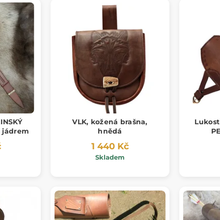
INSKÝ
VLK, kožená brašna,
Lukost
 jádrem
hnědá
PE
č
1 440 Kč
Skladem