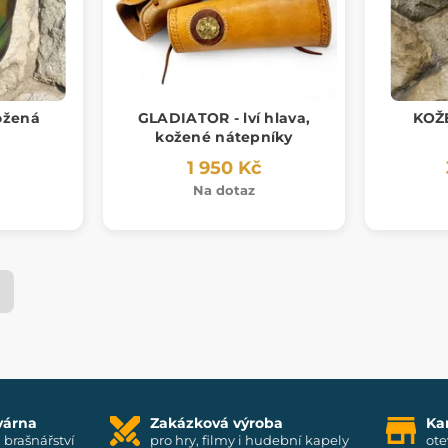
ožená
GLADIATOR - lví hlava,
KOŽ
kožené nátepníky
1 950 Kč
Na dotaz
várna
Zakázková výroba
Ka
i brašnářství
pro hry, filmy i hudební kapely
ote