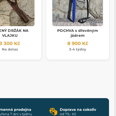
ENÝ DRŽÁK NA
POCHVA s dřevěným
VLAJKU
jádrem
3 300 Kč
8 900 Kč
Na dotaz
3-4 týdny
menná prodejna
Doprava na cokoliv
vřena 7 dní v týdnu
od 79,- Kč