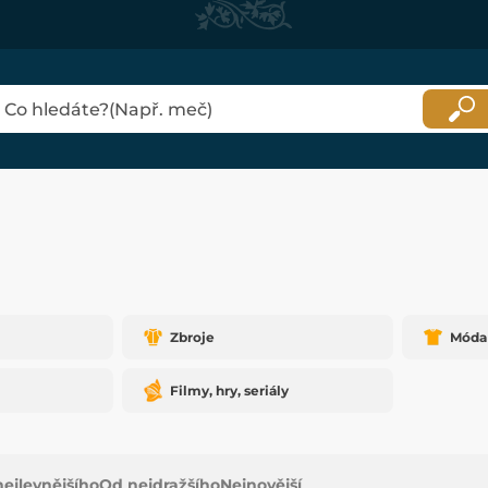
Zbroje
Móda
Filmy, hry, seriály
ejlevnějšího
Od nejdražšího
Nejnovější