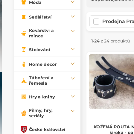
Móda
Sedlářství
Prodejna Pr
Kovářství a
mince
1-24
z 24 produktů
Stolování
Home decor
Táboření a
řemesla
Hry a knihy
Filmy, hry,
seriály
KOŽENÁ POUTA 
České království
široká - pá