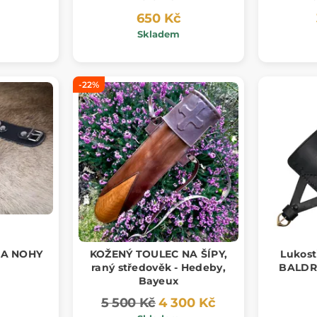
650 Kč
Skladem
-22%
NA NOHY
KOŽENÝ TOULEC NA ŠÍPY,
Lukost
r
raný středověk - Hedeby,
BALDRI
Bayeux
5 500 Kč
4 300 Kč