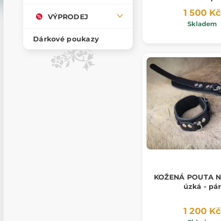
1 500 Kč
VÝPRODEJ
Skladem
Dárkové poukazy
KOŽENÁ POUTA 
úzká - pá
1 200 Kč