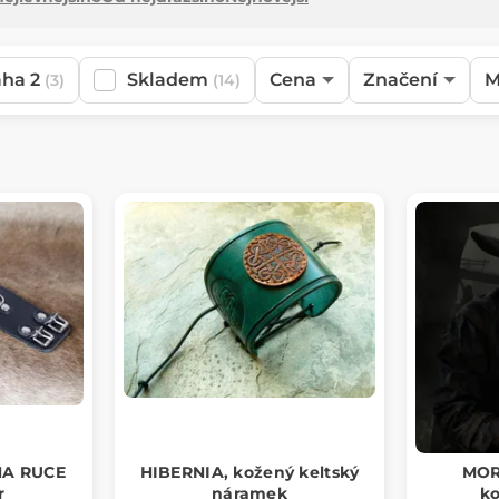
aha 2
Skladem
Cena
Značení
M
(3)
(14)
NA RUCE
HIBERNIA, kožený keltský
MOR
r
náramek
k