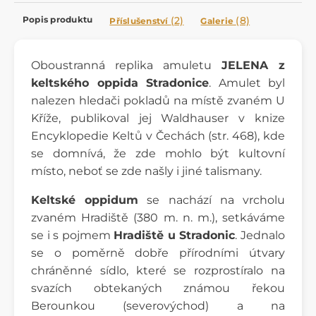
Popis produktu
(2)
(8)
Příslušenství
Galerie
Oboustranná replika amuletu
JELENA z
keltského oppida Stradonice
. Amulet byl
nalezen hledači pokladů na místě zvaném U
Kříže, publikoval jej Waldhauser v knize
Encyklopedie Keltů v Čechách (str. 468), kde
se domnívá, že zde mohlo být kultovní
místo, neboť se zde našly i jiné talismany.
Keltské oppidum
se nachází na vrcholu
zvaném Hradiště (380 m. n. m.), setkáváme
se i s pojmem
Hradiště u Stradonic
. Jednalo
se o poměrně dobře přírodními útvary
chráněnné sídlo, které se rozprostíralo na
svazích obtekaných známou řekou
Berounkou (severovýchod) a na