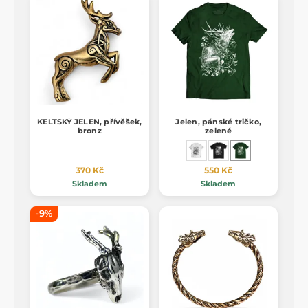
KELTSKÝ JELEN, přívěšek,
Jelen, pánské tričko,
bronz
zelené
370 Kč
550 Kč
Skladem
Skladem
-9%