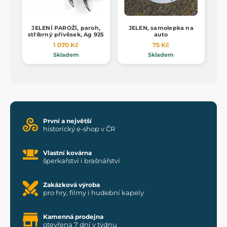
JELENÍ PAROŽÍ, paroh,
JELEN, samolepka na
stříbrný přívěsek, Ag 925
auto
1 070 Kč
75 Kč
Skladem
Skladem
První a největší
historický e-shop v ČR
Vlastní kovárna
šperkařství i brašnářství
Zakázková výroba
pro hry, filmy i hudební kapely
Kamenná prodejna
otevřena 7 dní v týdnu