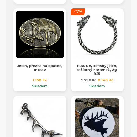
-17%
Jelen, přezka na opasek,
FIANNA, keltský jelen,
mosaz
stříbrný náramek, Ag
925
1 150 Kč
9 790 Kč
8 140 Kč
Skladem
Skladem