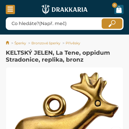
0
Šperky
Bronzové šperky
Přívěsky
KELTSKÝ JELEN, La Tene, oppidum
Stradonice, replika, bronz