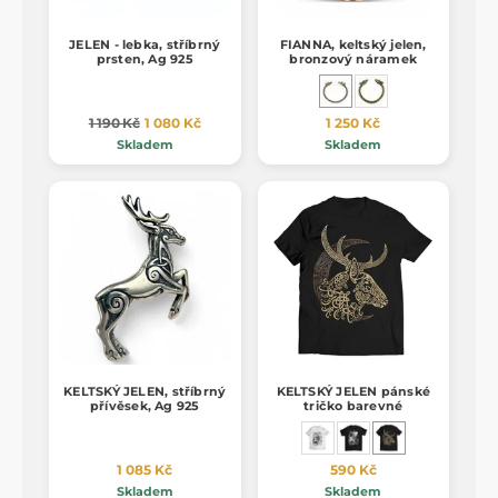
JELEN - lebka, stříbrný
FIANNA, keltský jelen,
prsten, Ag 925
bronzový náramek
1 190 Kč
1 080 Kč
1 250 Kč
Skladem
Skladem
KELTSKÝ JELEN, stříbrný
KELTSKÝ JELEN pánské
přívěsek, Ag 925
tričko barevné
1 085 Kč
590 Kč
Skladem
Skladem