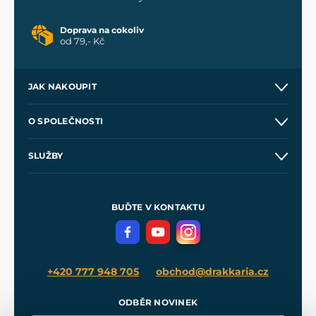
Doprava na cokoliv
od 79,- Kč
JAK NAKOUPIT
Kontakt a prodejny
O SPOLEČNOSTI
Obchodní podmínky
O nás
SLUŽBY
Velkoobchod
Naše dílny
Nákup na splátky
Zakázková výroba
Pro média
Meče pro Kingdom Come
BUĎTE V KONTAKTU
Volná místa
Filmový merch
Blog
+420 777 948 705
obchod@drakkaria.cz
ODBĚR NOVINEK