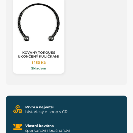
KOVANÝ TORQUES
UKONČENÝ KULIČKAMI
1 150 Kč
Skladem
První a největší
historický e-shop v ČR
Vlastní kovárna
šperkařství i brašnářství