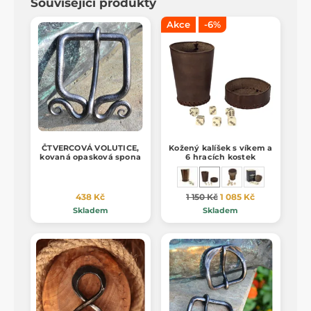
Související produkty
Akce
-6%
ČTVERCOVÁ VOLUTICE,
Kožený kalíšek s víkem a
kovaná opasková spona
6 hracích kostek
438 Kč
1 150 Kč
1 085 Kč
Skladem
Skladem