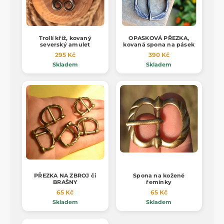
Trollí kříž, kovaný
OPASKOVÁ PŘEZKA,
severský amulet
kovaná spona na pásek
295 Kč
390 Kč
Skladem
Skladem
PŘEZKA NA ZBROJ či
Spona na kožené
BRAŠNY
řemínky
65 Kč
65 Kč
Skladem
Skladem