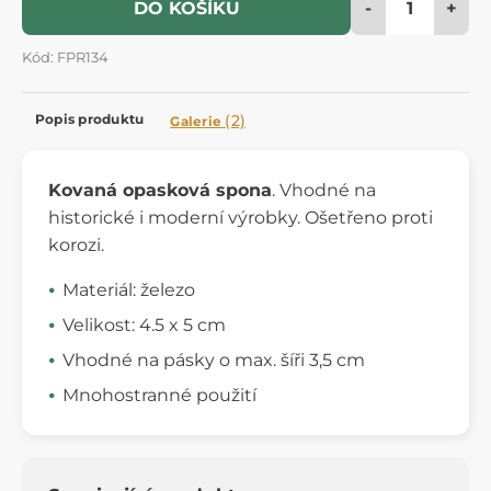
-
+
DO KOŠÍKU
Kód: FPR134
Popis produktu
(2)
Galerie
Kovaná opasková spona
. Vhodné na
historické i moderní výrobky. Ošetřeno proti
korozi.
Materiál: železo
Velikost: 4.5 x 5 cm
Vhodné na pásky o max. šíři 3,5 cm
Mnohostranné použití