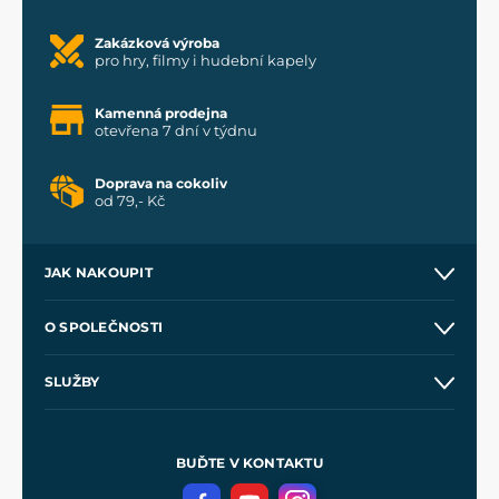
Zakázková výroba
pro hry, filmy i hudební kapely
Kamenná prodejna
otevřena 7 dní v týdnu
Doprava na cokoliv
od 79,- Kč
JAK NAKOUPIT
Kontakt a prodejny
O SPOLEČNOSTI
Obchodní podmínky
O nás
SLUŽBY
Velkoobchod
Naše dílny
Nákup na splátky
Zakázková výroba
Pro média
Meče pro Kingdom Come
BUĎTE V KONTAKTU
Volná místa
Filmový merch