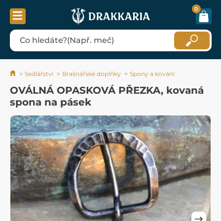
0
Sedlářství
Brašnářské doplňky
Spony a kování
OVÁLNÁ OPASKOVÁ PŘEZKA, kovaná
spona na pásek