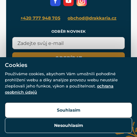
Blog
+420 777 948 705
obchod@drakkaria.cz
ODBĚR NOVINEK
ODEBÍRAT
Cookies
Používáme cookies, abychom Vám umožnili pohodlné
prohlížení webu a díky analýze provozu webu neustále
zlepšovali jeho funkce, výkon a použitelnost.
ochrana
osobních údajů
© Všechna práva vyhrazena. www.drakkaria.cz 2007-2026.
Powered by
Simplia.cz
, protected by reCAPTCHA.
Souhlasím
Nesouhlasím