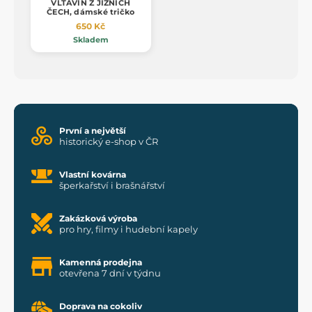
VLTAVÍN Z JIŽNÍCH
ČECH, dámské tričko
650 Kč
Skladem
První a největší
historický e-shop v ČR
Vlastní kovárna
šperkařství i brašnářství
Zakázková výroba
pro hry, filmy i hudební kapely
Kamenná prodejna
otevřena 7 dní v týdnu
Doprava na cokoliv