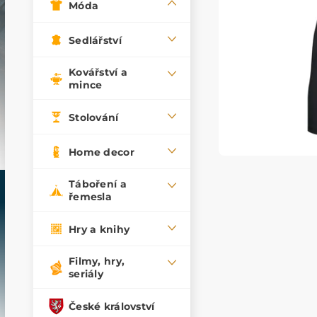
Móda
Sedlářství
Kovářství a
mince
Stolování
Home decor
Táboření a
řemesla
Hry a knihy
Filmy, hry,
seriály
České království