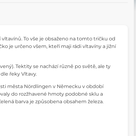
 vltavínů. To vše je obsaženo na tomto tričku od
o je určeno všem, kteří maji rádi vltavíny a jižní
avený). Tektity se nachází různě po světě, ale ty
 dle řeky Vltavy.
lasti města Nördlingen v Německu v období
rmovaly do rozžhavené hmoty podobné sklu a
 Zelená barva je způsobena obsahem železa.