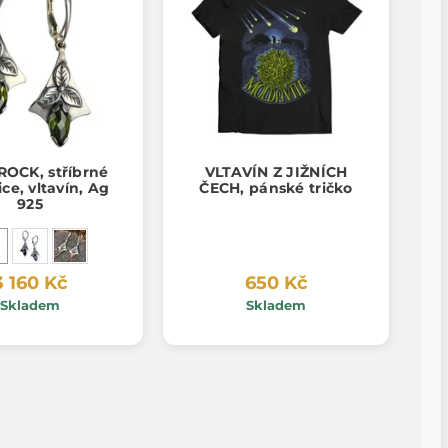
OCK, stříbrné
VLTAVÍN Z JIŽNÍCH
ce, vltavín, Ag
ČECH, pánské tričko
925
3 160 Kč
650 Kč
Skladem
Skladem