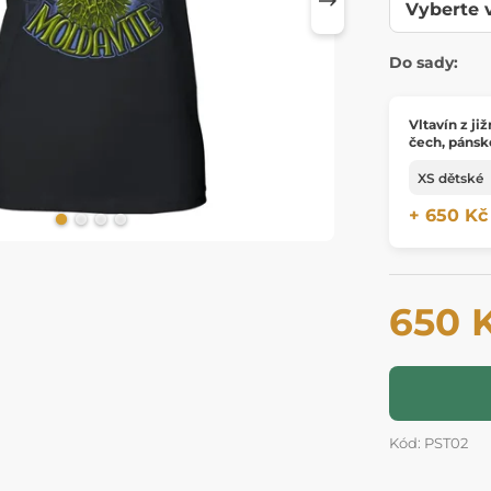
Do sady:
Vltavín z ji
čech, pánsk
+ 650 Kč
650 
Kód: PST02