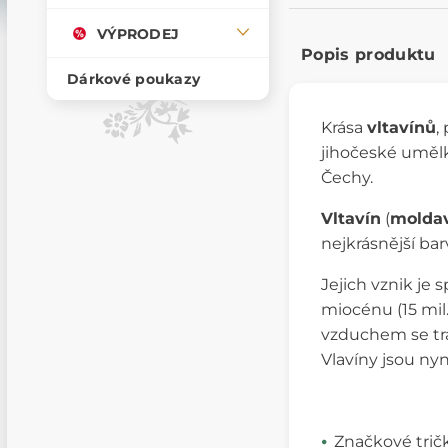
VÝPRODEJ
Popis produktu
Dárkové poukazy
Krása
vltavínů
,
jihočeské umě
Čechy.
Vltavín
(
moldav
nejkrásnější bar
Jejich vznik j
miocénu (15 mil
vzduchem se tra
Vlavíny jsou ny
Značkové trič