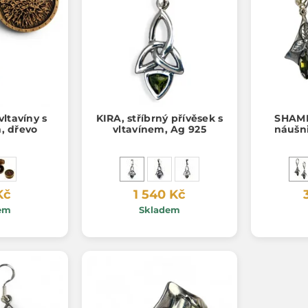
vltavíny s
KIRA, stříbrný přívěsek s
SHAMR
 dřevo
vltavínem, Ag 925
náušni
Kč
1 540 Kč
em
Skladem