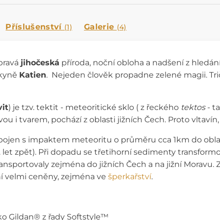
Příslušenství
Galerie
(1)
(4)
 pravá
jihočeská
příroda, noční obloha a nadšení z hledání
lkyně
Katien
. Nejeden člověk propadne zelené magii. Tričk
it
) je tzv. tektit - meteoritické sklo ( z řeckého
tektos
- t
vou i tvarem, pochází z oblasti jižních Čech. Proto vltavín,
e spojen s impaktem meteoritu o průměru cca 1km do ob
. let zpět). Při dopadu se třetihorní sedimenty transfo
nsportovaly zejména do jižních Čech a na jižní Moravu.
ní velmi ceněny, zejména ve
šperkařství
.
ko Gildan® z řady Softstyle™