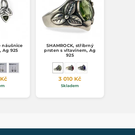
é náušnice
SHAMROCK, stříbrný
, Ag 925
prsten s vltavínem, Ag
925
 Kč
3 010 Kč
em
Skladem