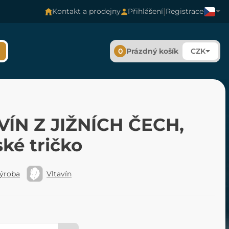
|
Kontakt a prodejny
Přihlášení
Registrace
0
Prázdný košík
CZK
VÍN Z JIŽNÍCH ČECH,
ké tričko
výroba
Vltavín