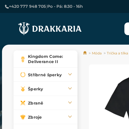
|
+420 777 948 705
Po - Pá: 8:30 - 16h
Móda
Trička a tílka
Kingdom Come:
Deliverance II
Stříbrné šperky
Šperky
Zbraně
Zbroje