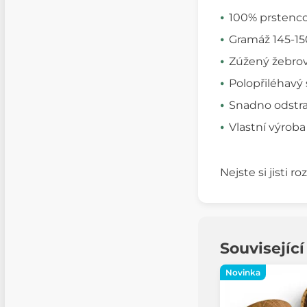
100% prstenco
Gramáž 145-15
Zúžený žebrov
Polopřiléhavý 
Snadno odstran
Vlastní výroba
Nejste si jisti 
Souvisejíc
Novinka