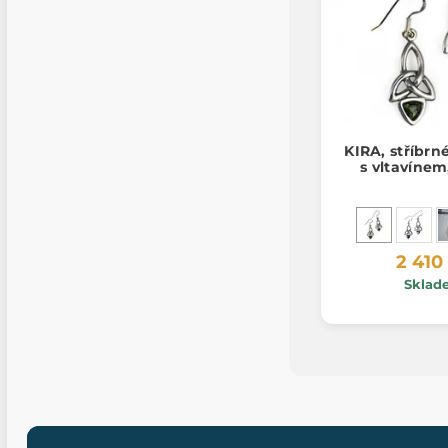
KIRA, stříbrn
s vltavínem
2 410
Sklad