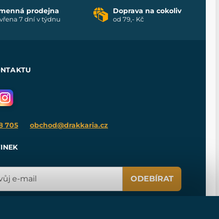
menná prodejna
Doprava na cokoliv
vřena 7 dní v týdnu
od 79,- Kč
ONTAKTU
8 705
obchod@drakkaria.cz
INEK
ODEBÍRAT