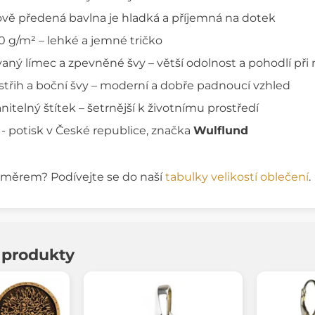
vě předená bavlna je hladká a příjemná na dotek
0 g/m² – lehké a jemné tričko
aný límec a zpevněné švy – větší odolnost a pohodlí při
střih a boční švy – moderní a dobře padnoucí vzhled
itelný štítek – šetrnější k životnímu prostředí
 - potisk v České republice, značka
Wulflund
rozměrem? Podívejte se do naší
tabulky velikostí oblečení
.
í produkty