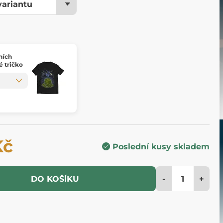
žních
é tričko
Kč
Poslední kusy skladem
-
+
DO KOŠÍKU