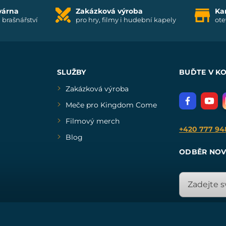
várna
Zakázková výroba
Ka
i brašnářství
pro hry, filmy i hudební kapely
ote
SLUŽBY
BUĎTE V K
Zakázková výroba
Meče pro Kingdom Come
Filmový merch
+420 777 94
Blog
ODBĚR NOV