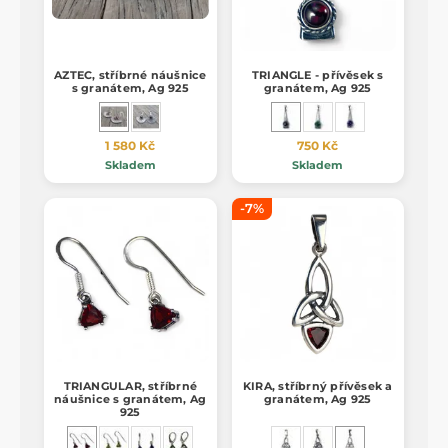
AZTEC, stříbrné náušnice
TRIANGLE - přívěsek s
s granátem, Ag 925
granátem, Ag 925
1 580 Kč
750 Kč
Skladem
Skladem
-7%
TRIANGULAR, stříbrné
KIRA, stříbrný přívěsek a
náušnice s granátem, Ag
granátem, Ag 925
925