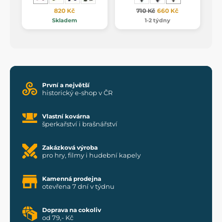
820 Kč
710 Kč
660 Kč
Skladem
1-2 týdny
První a největší
historický e-shop v ČR
Vlastní kovárna
šperkařství i brašnářství
Zakázková výroba
pro hry, filmy i hudební kapely
Kamenná prodejna
otevřena 7 dní v týdnu
Doprava na cokoliv
od 79,- Kč