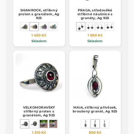
SHAMROCK, stříbrný
PRAGA, středověké
prsten s granátem, Ag
stříbrné náušnice s
925
granáty, Ag 925
1 450 Kč
1 560 Kč
Skladem
Skladem
VELKOMORAVSKÝ
MAIA, stříbrný přívěsek,
stříbrný prsten s
broušený granát, Ag 925
granátem, Ag 925
1 310 Kč
850 Kč