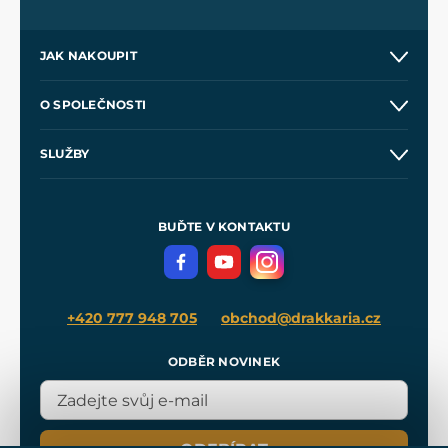
JAK NAKOUPIT
Kontakt a prodejny
O SPOLEČNOSTI
Obchodní podmínky
O nás
SLUŽBY
Velkoobchod
Naše dílny
Nákup na splátky
Zakázková výroba
Pro média
Meče pro Kingdom Come
BUĎTE V KONTAKTU
Volná místa
Filmový merch
Blog
+420 777 948 705
obchod@drakkaria.cz
ODBĚR NOVINEK