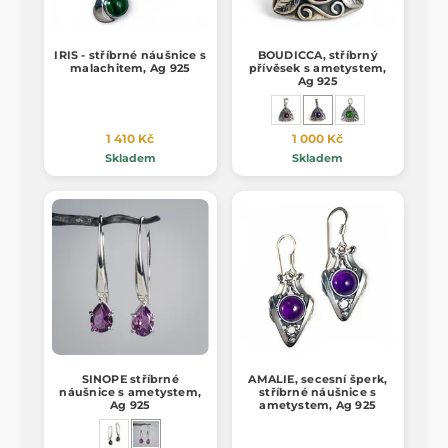
IRIS - stříbrné náušnice s
BOUDICCA, stříbrný
malachitem, Ag 925
přívěsek s ametystem,
Ag 925
1 410 Kč
1 000 Kč
Skladem
Skladem
SINOPE stříbrné
AMALIE, secesní šperk,
náušnice s ametystem,
stříbrné náušnice s
Ag 925
ametystem, Ag 925