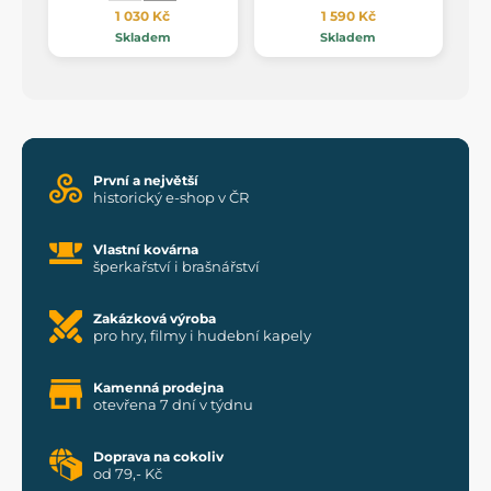
1 030 Kč
1 590 Kč
Skladem
Skladem
První a největší
historický e-shop v ČR
Vlastní kovárna
šperkařství i brašnářství
Zakázková výroba
pro hry, filmy i hudební kapely
Kamenná prodejna
otevřena 7 dní v týdnu
Doprava na cokoliv
od 79,- Kč