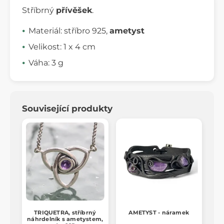
Stříbrný
přívěšek
.
Materiál: stříbro 925,
ametyst
Velikost: 1 x 4 cm
Váha: 3 g
Související produkty
TRIQUETRA, stříbrný
AMETYST - náramek
náhrdelník s ametystem,