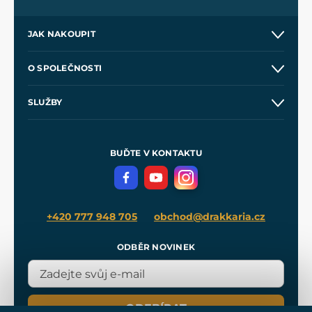
JAK NAKOUPIT
Kontakt a prodejny
O SPOLEČNOSTI
Obchodní podmínky
O nás
SLUŽBY
Velkoobchod
Naše dílny
Nákup na splátky
Zakázková výroba
Pro média
Meče pro Kingdom Come
BUĎTE V KONTAKTU
Volná místa
Filmový merch
Blog
+420 777 948 705
obchod@drakkaria.cz
ODBĚR NOVINEK
ODEBÍRAT