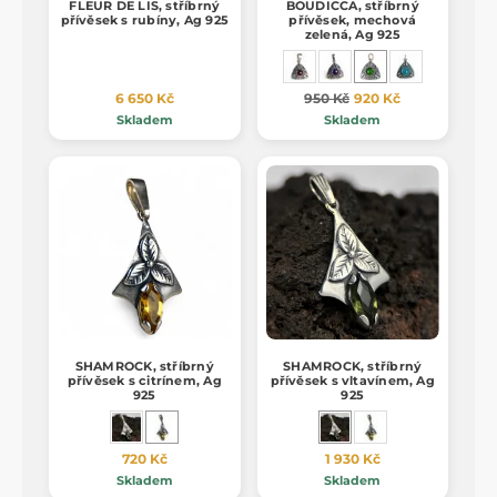
FLEUR DE LIS, stříbrný
BOUDICCA, stříbrný
přívěsek s rubíny, Ag 925
přívěsek, mechová
zelená, Ag 925
6 650 Kč
950 Kč
920 Kč
Skladem
Skladem
SHAMROCK, stříbrný
SHAMROCK, stříbrný
přívěsek s citrínem, Ag
přívěsek s vltavínem, Ag
925
925
720 Kč
1 930 Kč
Skladem
Skladem