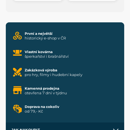
První a největší
historický e-shop v ČR
Vlastní kovárna
šperkařství i brašnářství
Zakázková výroba
pro hry, filmy i hudební kapely
Kamenná prodejna
otevřena 7 dní v týdnu
Doprava na cokoliv
od 79,- Kč
JAK NAKOUPIT