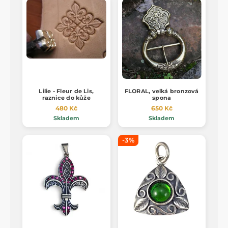
Lilie - Fleur de Lis,
FLORAL, velká bronzová
raznice do kůže
spona
480 Kč
650 Kč
Skladem
Skladem
-3%