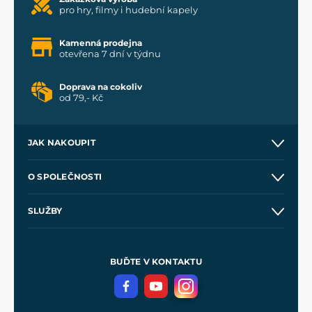
pro hry, filmy i hudební kapely
Kamenná prodejna
otevřena 7 dní v týdnu
Doprava na cokoliv
od 79,- Kč
JAK NAKOUPIT
Kontakt a prodejny
O SPOLEČNOSTI
Obchodní podmínky
O nás
SLUŽBY
Velkoobchod
Naše dílny
Nákup na splátky
Zakázková výroba
Pro média
Meče pro Kingdom Come
BUĎTE V KONTAKTU
Volná místa
Filmový merch
Blog