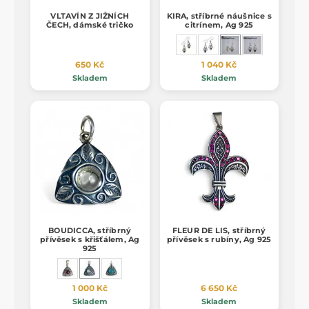
VLTAVÍN Z JIŽNÍCH
KIRA, stříbrné náušnice s
ČECH, dámské tričko
citrínem, Ag 925
650 Kč
1 040 Kč
Skladem
Skladem
BOUDICCA, stříbrný
FLEUR DE LIS, stříbrný
přívěsek s křišťálem, Ag
přívěsek s rubíny, Ag 925
925
1 000 Kč
6 650 Kč
Skladem
Skladem