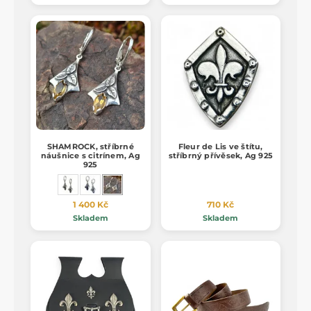
SHAMROCK, stříbrné
Fleur de Lis ve štítu,
náušnice s citrínem, Ag
stříbrný přívěsek, Ag 925
925
1 400 Kč
710 Kč
Skladem
Skladem