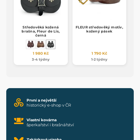
Středověká kožená
FLEUR středověký motiv,
brašna, Fleur de Lis,
kožený pásek
černá
1 980 Kč
1 790 Kč
3-4 týdny
1-2 týdny
První a největší
historický e-shop v ČR
Vlastní kovárna
šperkařství i brašnářství
Zakázková výroba