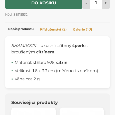
-
+
DO KOŠÍKU
Kód: SBR5532
Popis produktu
(2)
(10)
Příslušenství
Galerie
SHAMROCK
- luxusní stříbrný
šperk
s
broušeným
citrínem
.
Materiál: stříbro 925,
citrín
Velikost: 1.6 x 3.3 cm (měřeno i s ouškem)
Váha cca 2 g
Související produkty