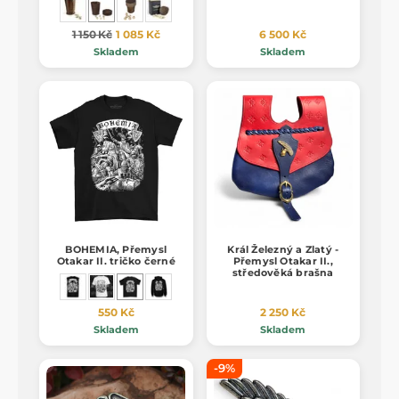
1 150 Kč
1 085 Kč
6 500 Kč
Skladem
Skladem
BOHEMIA, Přemysl
Král Železný a Zlatý -
Otakar II. tričko černé
Přemysl Otakar II.,
středověká brašna
550 Kč
2 250 Kč
Skladem
Skladem
-9%