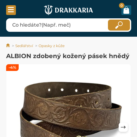
0
Sedlářství
Opasky z kůže
ALBION zdobený kožený pásek hnědý
-4%