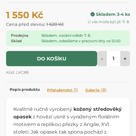
1 550 Kč
Skladem 3-4 ks
U vás může být již: 11. 8.
Cena před slevou:
1 620 Kč
Prodejna
Skladem, osobní odběr 7. 8.
Sklad
Skladem, odesíláme v pracovní dny ve 12:00
-
+
DO KOŠÍKU
Kód: LKC88
Popis produktu
(1)
(8)
Příslušenství
Galerie
Kvalitně ručně vyrobený
kožený středověký
opasek
z hovězí usně s vyraženým florálním
motivem a replikou přezky z Anglie, XVI.
století. Jak opasek tak spona pochází z