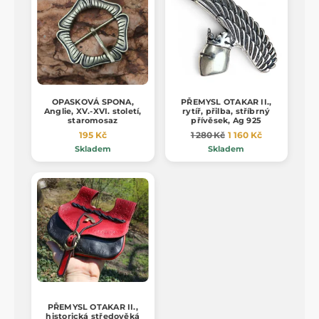
OPASKOVÁ SPONA,
PŘEMYSL OTAKAR II.,
Anglie, XV.-XVI. století,
rytíř, přilba, stříbrný
staromosaz
přívěsek, Ag 925
195 Kč
1 280 Kč
1 160 Kč
Skladem
Skladem
PŘEMYSL OTAKAR II.,
historická středověká