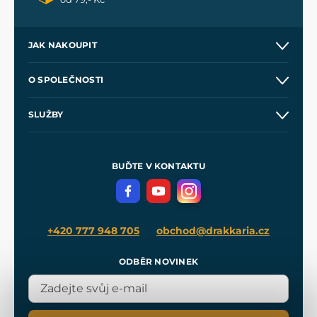
JAK NAKOUPIT
Kontakt a prodejny
O SPOLEČNOSTI
Obchodní podmínky
O nás
SLUŽBY
Velkoobchod
Naše dílny
Nákup na splátky
Zakázková výroba
Pro média
Meče pro Kingdom Come
BUĎTE V KONTAKTU
Volná místa
Filmový merch
Blog
+420 777 948 705
obchod@drakkaria.cz
ODBĚR NOVINEK