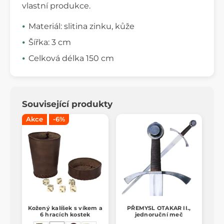
vlastní produkce.
Materiál: slitina zinku, kůže
Šířka: 3 cm
Celková délka 150 cm
Související produkty
Akce
-6%
Kožený kalíšek s víkem a
PŘEMYSL OTAKAR II.,
6 hracích kostek
jednoruční meč