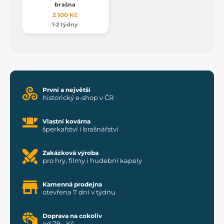
brašna
2 100 Kč
1-2 týdny
První a největší
historický e-shop v ČR
Vlastní kovárna
šperkařství i brašnářství
Zakázková výroba
pro hry, filmy i hudební kapely
Kamenná prodejna
otevřena 7 dní v týdnu
Doprava na cokoliv
od 79,- Kč