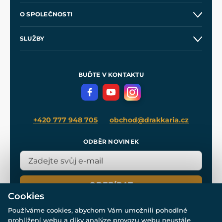
Kontakt a prodejny
O SPOLEČNOSTI
Obchodní podmínky
O nás
SLUŽBY
Velkoobchod
Naše dílny
Nákup na splátky
Zakázková výroba
Pro média
Meče pro Kingdom Come
BUĎTE V KONTAKTU
Volná místa
Filmový merch
Blog
+420 777 948 705
obchod@drakkaria.cz
ODBĚR NOVINEK
ODEBÍRAT
Cookies
Používáme cookies, abychom Vám umožnili pohodlné
prohlížení webu a díky analýze provozu webu neustále