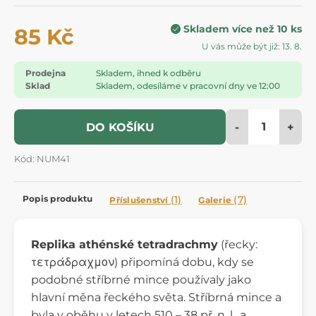
Skladem více než 10 ks
85 Kč
U vás může být již: 13. 8.
Prodejna
Skladem, ihned k odběru
Sklad
Skladem, odesíláme v pracovní dny ve 12:00
-
+
DO KOŠÍKU
Kód: NUM41
Popis produktu
(1)
(7)
Příslušenství
Galerie
Replika athénské tetradrachmy
(řecky:
τετράδραχμον) připomíná dobu, kdy se
podobné stříbrné mince používaly jako
hlavní měna řeckého světa. Stříbrná mince a
byla v oběhu v letech 510 – 38 př. n. l.. a