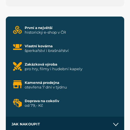
První a největší
historický e-shop v ČR
Vlastní kovárna
šperkařství i brašnářství
Zakázková výroba
pro hry, filmy i hudební kapely
Kamenná prodejna
otevřena 7 dní v týdnu
Doprava na cokoliv
od 79,- Kč
JAK NAKOUPIT