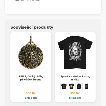
Související produkty
ZEUS, řecký Bůh,
Sparta - Molon Labe,
přívěšek bronz
tričko
360 Kč
550 Kč
Skladem
Skladem