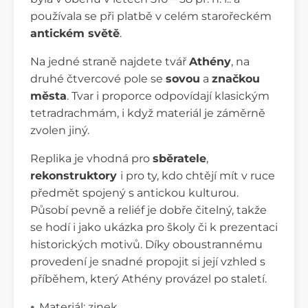
používala se při platbě v celém starořeckém
antickém světě
.
Na jedné straně najdete tvář
Athény
, na
druhé čtvercové pole se
sovou
a
značkou
města
. Tvar i proporce odpovídají klasickým
tetradrachmám, i když materiál je záměrně
zvolen jiný.
Replika je vhodná pro
sběratele
,
rekonstruktory
i pro ty, kdo chtějí mít v ruce
předmět spojený s antickou kulturou.
Působí pevně a reliéf je dobře čitelný, takže
se hodí i jako ukázka pro školy či k prezentaci
historických motivů. Díky oboustrannému
provedení je snadné propojit si její vzhled s
příběhem, který Athény provázel po staletí.
Materiál: zinek