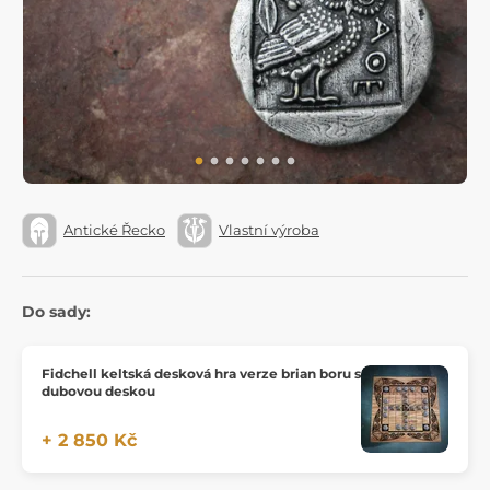
Antické Řecko
Vlastní výroba
Do sady:
Fidchell keltská desková hra verze brian boru s
dubovou deskou
+ 2 850 Kč