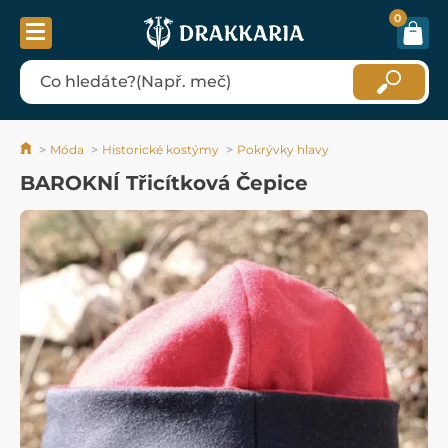
0
Móda
Historické kostýmy
Pokrývky hlavy
BAROKNÍ Třicítková Čepice