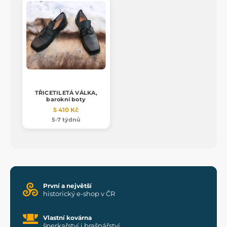
TŘICETILETÁ VÁLKA,
barokní boty
5 410 Kč
5-7 týdnů
První a největší
historický e-shop v ČR
Vlastní kovárna
šperkařství i brašnářství