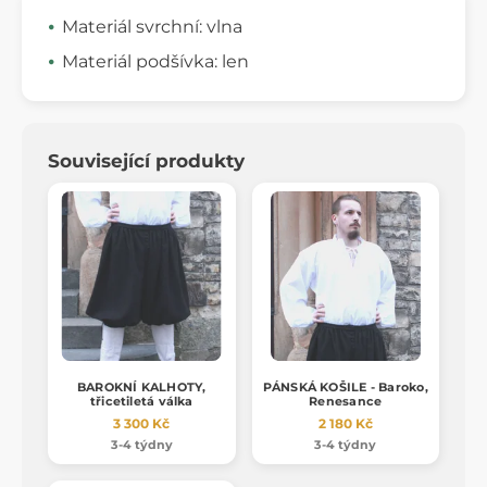
Materiál svrchní: vlna
Materiál podšívka: len
Související produkty
BAROKNÍ KALHOTY,
PÁNSKÁ KOŠILE - Baroko,
třicetiletá válka
Renesance
3 300 Kč
2 180 Kč
3-4 týdny
3-4 týdny