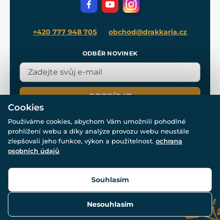
Blog
+420 777 948 705
obchod@drakkaria.cz
ODBĚR NOVINEK
ODEBÍRAT
Cookies
Používáme cookies, abychom Vám umožnili pohodlné
prohlížení webu a díky analýze provozu webu neustále
zlepšovali jeho funkce, výkon a použitelnost.
ochrana
osobních údajů
© Všechna práva vyhrazena. www.drakkaria.cz 2007-2026.
Powered by
Simplia.cz
, protected by reCAPTCHA.
Souhlasím
Nesouhlasím