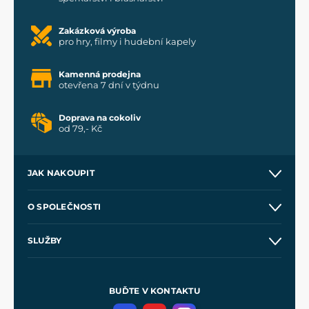
Zakázková výroba
pro hry, filmy i hudební kapely
Kamenná prodejna
otevřena 7 dní v týdnu
Doprava na cokoliv
od 79,- Kč
JAK NAKOUPIT
Kontakt a prodejny
O SPOLEČNOSTI
Obchodní podmínky
O nás
SLUŽBY
Velkoobchod
Naše dílny
Nákup na splátky
Zakázková výroba
Pro média
Meče pro Kingdom Come
BUĎTE V KONTAKTU
Volná místa
Filmový merch