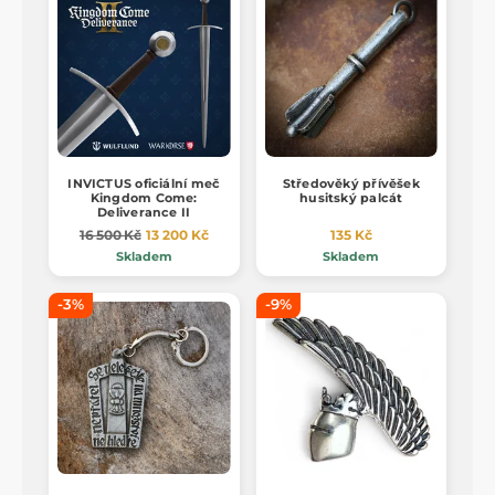
INVICTUS oficiální meč
Středověký přívěšek
Kingdom Come:
husitský palcát
Deliverance II
16 500 Kč
13 200 Kč
135 Kč
Skladem
Skladem
-3%
-9%