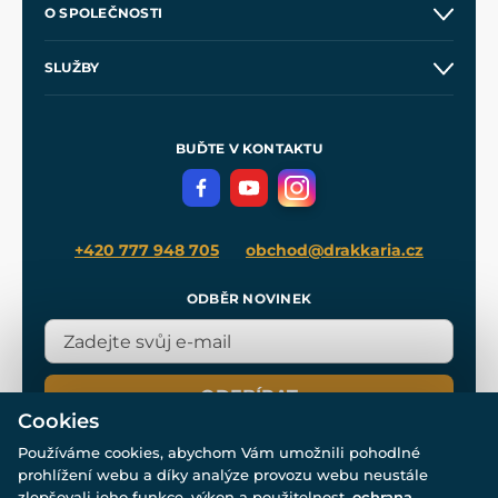
O SPOLEČNOSTI
Obchodní podmínky
O nás
SLUŽBY
Velkoobchod
Naše dílny
Nákup na splátky
Zakázková výroba
Pro média
Meče pro Kingdom Come
BUĎTE V KONTAKTU
Volná místa
Filmový merch
Blog
+420 777 948 705
obchod@drakkaria.cz
ODBĚR NOVINEK
ODEBÍRAT
Cookies
Používáme cookies, abychom Vám umožnili pohodlné
prohlížení webu a díky analýze provozu webu neustále
zlepšovali jeho funkce, výkon a použitelnost.
ochrana