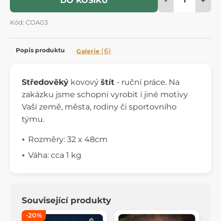
DO KOŠÍKU
Kód: COA03
Popis produktu
(6)
Galerie
Středověký
kovový
štít
- ruční práce. Na
zakázku jsme schopni vyrobit i jiné motivy
Vaší země, města, rodiny či sportovního
týmu.
Rozměry: 32 x 48cm
Váha: cca 1 kg
Související produkty
-20%