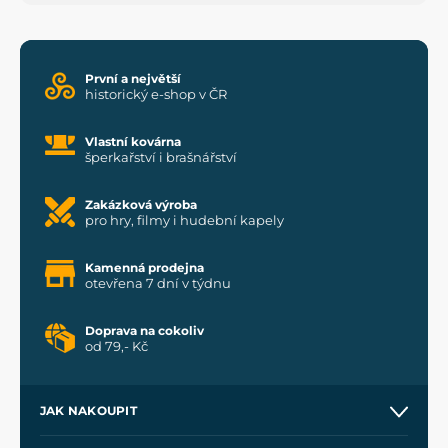
První a největší
historický e-shop v ČR
Vlastní kovárna
šperkařství i brašnářství
Zakázková výroba
pro hry, filmy i hudební kapely
Kamenná prodejna
otevřena 7 dní v týdnu
Doprava na cokoliv
od 79,- Kč
JAK NAKOUPIT
Kontakt a prodejny