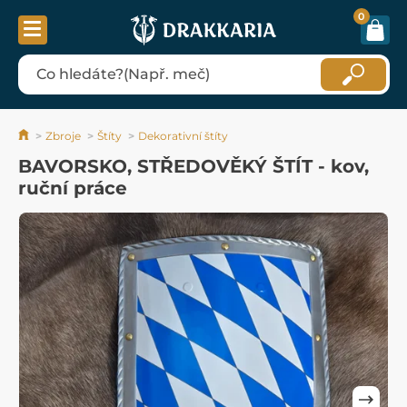
0
Zbroje
Štíty
Dekorativní štíty
BAVORSKO, STŘEDOVĚKÝ ŠTÍT - kov,
ruční práce