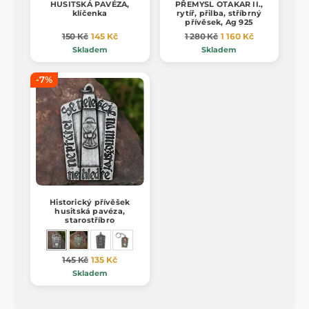
HUSITSKÁ PAVÉZA,
PŘEMYSL OTAKAR II.,
klíčenka
rytíř, přilba, stříbrný
přívěsek, Ag 925
150 Kč
145 Kč
1 280 Kč
1 160 Kč
Skladem
Skladem
-7%
Historický přívěšek
husitská pavéza,
starostříbro
145 Kč
135 Kč
Skladem