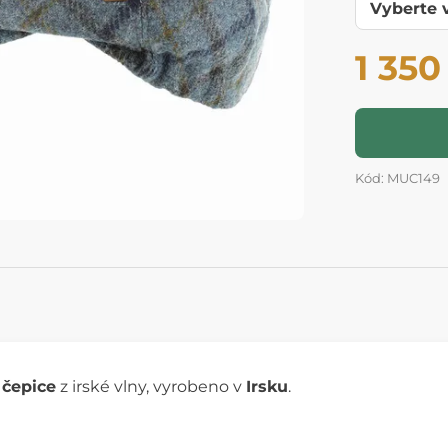
1 350
Kód: MUC149
 čepice
z irské vlny, vyrobeno v
Irsku
.