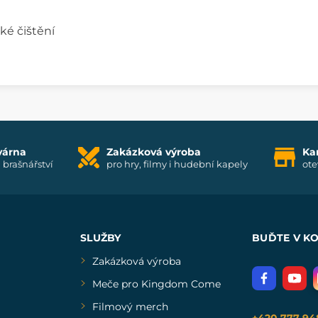
é čištění
várna
Zakázková výroba
Ka
i brašnářství
pro hry, filmy i hudební kapely
ote
SLUŽBY
BUĎTE V K
Zakázková výroba
Meče pro Kingdom Come
Filmový merch
+420 777 94