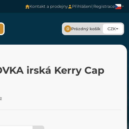
|
Kontakt a prodejny
Přihlášení
Registrace
0
Prázdný košík
CZK
VKA irská Kerry Cap
e