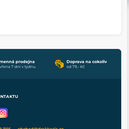
menná prodejna
Doprava na cokoliv
vřena 7 dní v týdnu
od 79,- Kč
ONTAKTU
8 705
obchod@drakkaria.cz