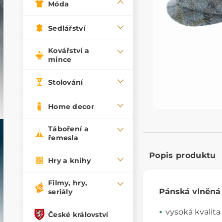
Móda
Sedlářství
Kovářství a
mince
Stolování
Home decor
Táboření a
řemesla
Popis produktu
Hry a knihy
Filmy, hry,
Pánská vlněná
seriály
vysoká kvalita
České království