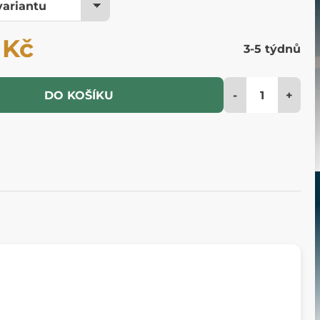
 Kč
3-5 týdnů
-
+
DO KOŠÍKU