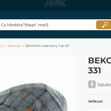
avy
Bekovky
BEKOVKA irská Kerry Cap 331
BEKO
331
Iron Ag
Velikost: