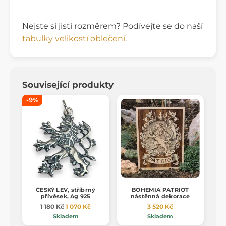
Nejste si jisti rozměrem? Podívejte se do naší
tabulky velikostí oblečení
.
Související produkty
-9%
ČESKÝ LEV, stříbrný
BOHEMIA PATRIOT
přívěsek, Ag 925
nástěnná dekorace
1 180 Kč
1 070 Kč
3 520 Kč
Skladem
Skladem