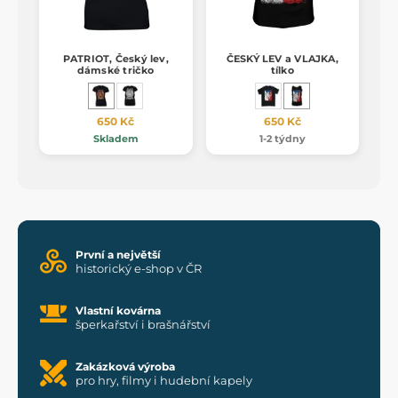
PATRIOT, Český lev,
ČESKÝ LEV a VLAJKA,
dámské tričko
tílko
650 Kč
650 Kč
Skladem
1-2 týdny
První a největší
historický e-shop v ČR
Vlastní kovárna
šperkařství i brašnářství
Zakázková výroba
pro hry, filmy i hudební kapely