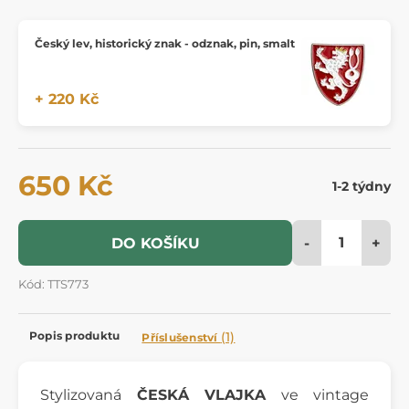
Český lev, historický znak - odznak, pin, smalt
+ 220 Kč
650 Kč
1-2 týdny
-
+
DO KOŠÍKU
Kód: TTS773
Popis produktu
(1)
Příslušenství
Stylizovaná
ČESKÁ VLAJKA
ve vintage