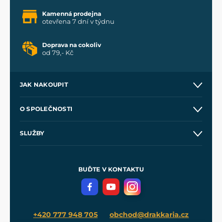
Kamenná prodejna
otevřena 7 dní v týdnu
Doprava na cokoliv
od 79,- Kč
JAK NAKOUPIT
Kontakt a prodejny
O SPOLEČNOSTI
Obchodní podmínky
O nás
SLUŽBY
Velkoobchod
Naše dílny
Nákup na splátky
Zakázková výroba
Pro média
Meče pro Kingdom Come
BUĎTE V KONTAKTU
Volná místa
Filmový merch
Blog
+420 777 948 705
obchod@drakkaria.cz