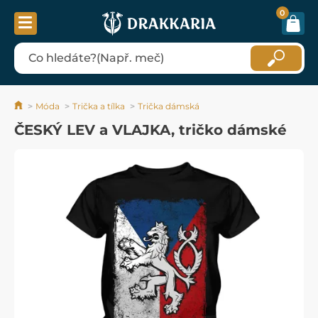
0
Móda
Trička a tílka
Trička dámská
ČESKÝ LEV a VLAJKA, tričko dámské