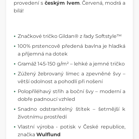
provedení s
českým lvem
. Červená, modrá a
bílá!
Značkové tričko Gildan® z řady Softstyle™
100% prstencově předená bavlna je hladká
a příjemná na dotek
Gramáž 145-150 g/m² – lehké a jemné tričko
Zúžený žebrovaný límec a zpevněné švy –
větší odolnost a pohodlí při nošení
Polopřiléhavý střih a boční švy – moderní a
dobře padnoucí vzhled
Snadno odstranitelný štítek – šetrnější k
životnímu prostředí
Vlastní výroba - potisk v České republice,
značka
Wulflund