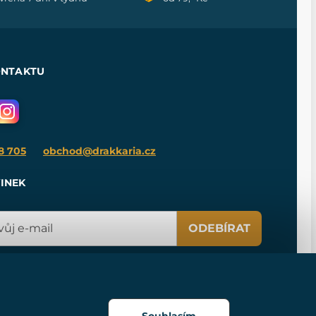
ONTAKTU
8 705
obchod@drakkaria.cz
INEK
ODEBÍRAT