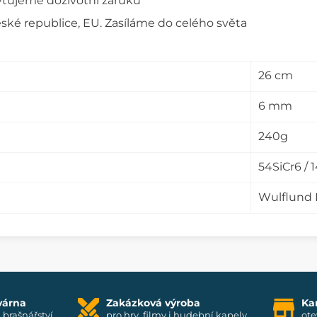
tujeme doživotní záruku
ské republice, EU. Zasíláme do celého světa
26 cm
6 mm
240g
54SiCr6 / 
Wulflund 
várna
Zakázková výroba
Ka
i brašnářství
pro hry, filmy i hudební kapely
ote