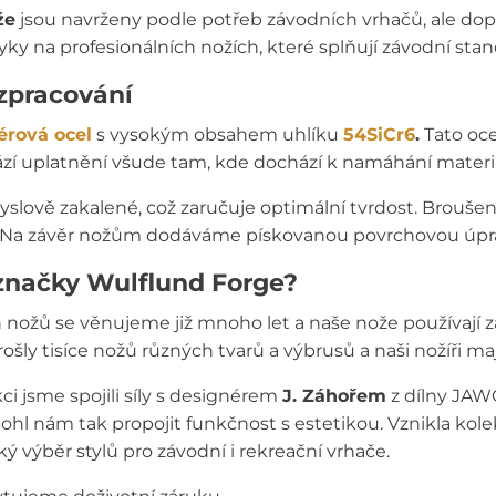
že
jsou navrženy podle potřeb závodních vrhačů, ale dopo
yky na profesionálních nožích, které splňují závodní stan
 zpracování
érová ocel
s vysokým obsahem uhlíku
54SiCr6
.
Tato oce
í uplatnění všude tam, kde dochází k namáhání materiál
slově zakalené, což zaručuje optimální tvrdost. Broušen
ty. Na závěr nožům dodáváme pískovanou povrchovou úpr
značky Wulflund Forge?
 nožů se věnujeme již mnoho let a naše nože používají 
ly tisíce nožů různých tvarů a výbrusů a naši nožíři maj
ci jsme spojili síly s designérem
J. Záhořem
z dílny JAW
l nám tak propojit funkčnost s estetikou. Vznikla kol
oký výběr stylů pro závodní i rekreační vrhače.