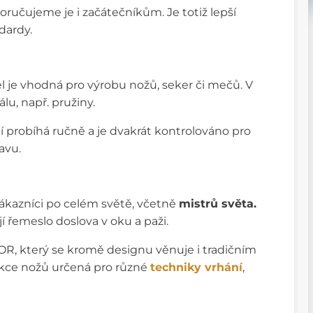
ručujeme je i začátečníkům. Je totiž lepší
dardy.
l je vhodná pro výrobu nožů, seker či mečů. V
u, např. pružiny.
í probíhá ručně a je dvakrát kontrolováno pro
avu.
zákazníci po celém světě, včetně
mistrů světa.
í řemeslo doslova v oku a paži.
OR, který se kromě designu věnuje i tradičním
ekce nožů určená pro různé
techniky vrhání
,