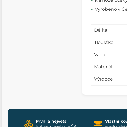
Na nože posky
Vyrobeno v Če
Délka
Tloušťka
Váha
Materiál
Výrobce
První a největší
Vlastní ko
historický e-shop v ČR
šperkařství 