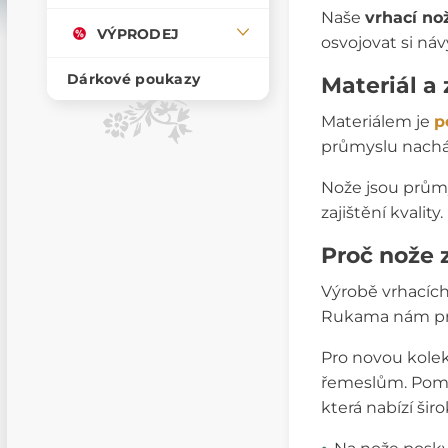
Naše
vrhací no
VÝPRODEJ
osvojovat si náv
Dárkové poukazy
Materiál a
Materiálem je
p
průmyslu nacház
Nože jsou průmy
zajištění kvali
Proč nože 
Výrobě vrhacích
Rukama nám proš
Pro novou kolek
řemeslům. Pomoh
která nabízí šir