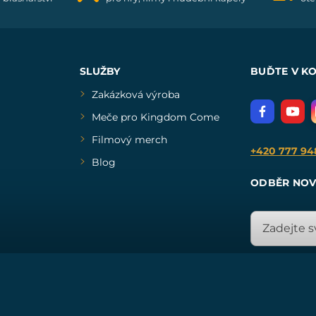
SLUŽBY
BUĎTE V K
Zakázková výroba
Meče pro Kingdom Come
Filmový merch
+420 777 94
Blog
ODBĚR NOV