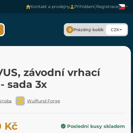
|
Kontakt a prodejny
Přihlášení
Registrace
0
Prázdný košík
CZK
US, závodní vrhací
- sada 3x
výroba
Wulflund Forge
0 Kč
Poslední kusy skladem