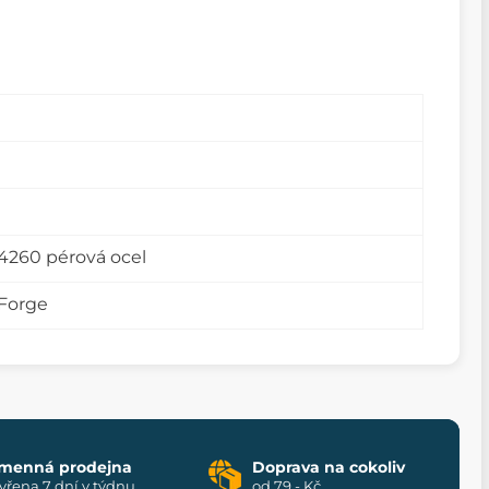
14260 pérová ocel
Forge
menná prodejna
Doprava na cokoliv
vřena 7 dní v týdnu
od 79,- Kč