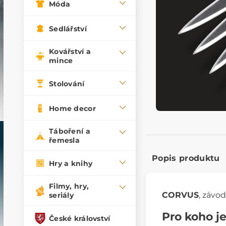
Móda
Sedlářství
Kovářství a
mince
Stolování
Home decor
Táboření a
řemesla
Popis produktu
Hry a knihy
Filmy, hry,
CORVUS
, závo
seriály
Pro koho j
České království