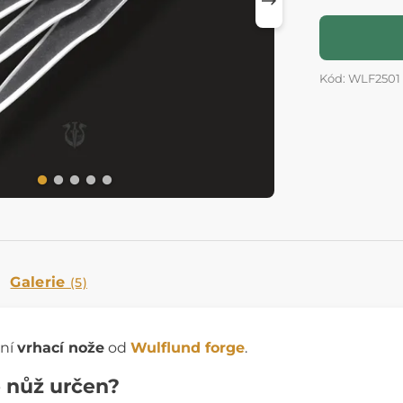
Kód: WLF2501
Galerie
(5)
dní
vrhací nože
od
Wulflund forge
.
e nůž určen?