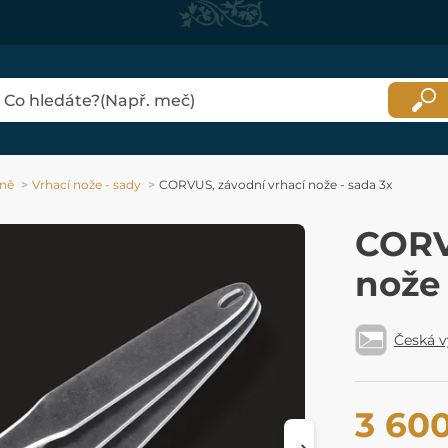
aně
Vrhací nože - sady
CORVUS, závodní vrhací nože - sada 3x
CORV
nože 
Česká 
3 60