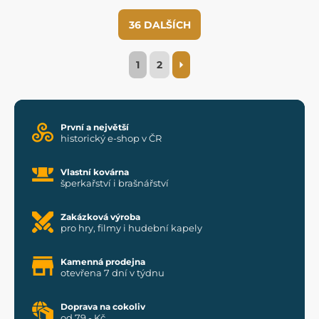
36 DALŠÍCH
1
2
První a největší
historický e-shop v ČR
Vlastní kovárna
šperkařství i brašnářství
Zakázková výroba
pro hry, filmy i hudební kapely
Kamenná prodejna
otevřena 7 dní v týdnu
Doprava na cokoliv
od 79,- Kč