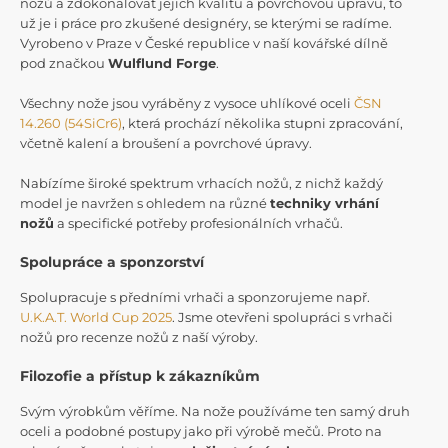
nožů a zdokonalovat jejich kvalitu a povrchovou úpravu, to
už je i práce pro zkušené designéry, se kterými se radíme.
Vyrobeno v Praze v České republice v naší kovářské dílně
pod značkou
Wulflund Forge
.
Všechny nože jsou vyráběny z vysoce uhlíkové oceli
ČSN
14.260 (54SiCr6)
, která prochází několika stupni zpracování,
včetně kalení a broušení a povrchové úpravy.
Nabízíme široké spektrum vrhacích nožů, z nichž každý
model je navržen s ohledem na různé
techniky vrhání
nožů
a specifické potřeby profesionálních vrhačů.
Spolupráce a sponzorství
Spolupracuje s předními vrhači a sponzorujeme např.
U.K.A.T. World Cup 2025
. Jsme otevřeni spolupráci s vrhači
nožů pro recenze nožů z naší výroby.
Filozofie a přístup k zákazníkům
Svým výrobkům věříme. Na nože používáme ten samý druh
oceli a podobné postupy jako při výrobě mečů. Proto na