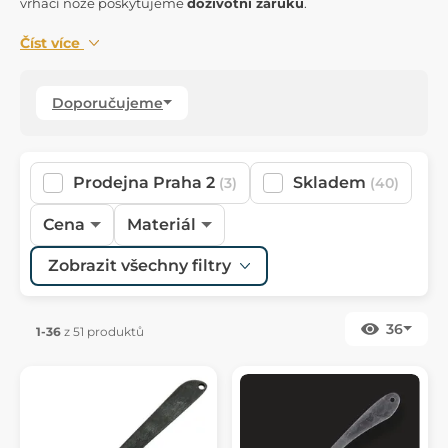
vrhací nože poskytujeme
doživotní záruku
.
Číst více
Doporučujeme
Prodejna Praha 2
Skladem
(3)
(40)
Cena
Materiál
Zobrazit všechny filtry
36
1-36
z 51 produktů