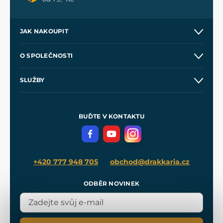
JAK NAKOUPIT
Kontakt a prodejny
O SPOLEČNOSTI
Obchodní podmínky
O nás
SLUŽBY
Velkoobchod
Naše dílny
Nákup na splátky
Zakázková výroba
Pro média
Meče pro Kingdom Come
BUĎTE V KONTAKTU
Volná místa
Filmový merch
Blog
+420 777 948 705
obchod@drakkaria.cz
ODBĚR NOVINEK