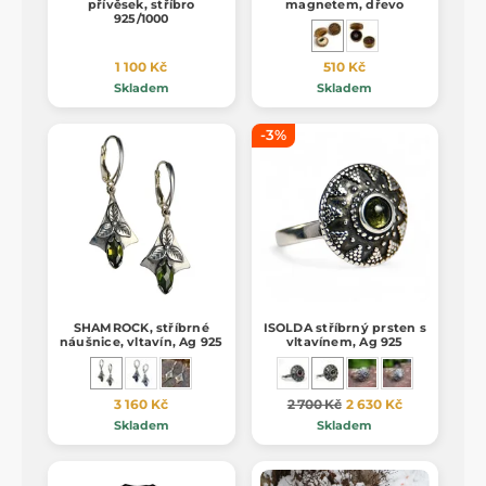
přívěsek, stříbro
magnetem, dřevo
925/1000
1 100 Kč
510 Kč
Skladem
Skladem
-3%
SHAMROCK, stříbrné
ISOLDA stříbrný prsten s
náušnice, vltavín, Ag 925
vltavínem, Ag 925
3 160 Kč
2 700 Kč
2 630 Kč
Skladem
Skladem