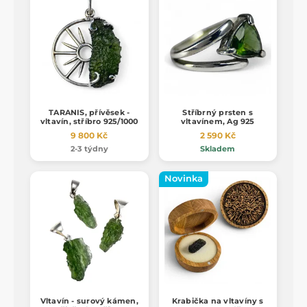
TARANIS, přívěsek -
Stříbrný prsten s
vltavín, stříbro 925/1000
vltavínem, Ag 925
9 800 Kč
2 590 Kč
2-3 týdny
Skladem
Novinka
Vltavín - surový kámen,
Krabička na vltavíny s