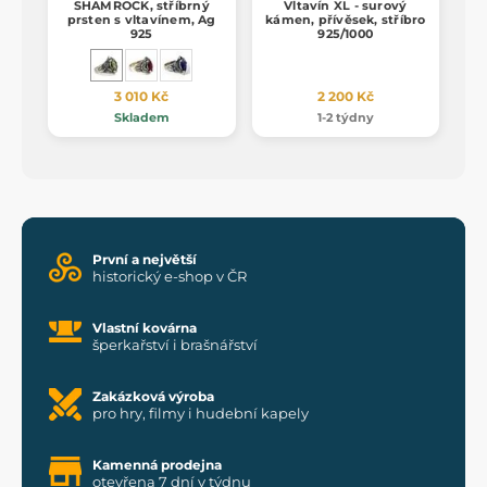
SHAMROCK, stříbrný
Vltavín XL - surový
prsten s vltavínem, Ag
kámen, přívěsek, stříbro
925
925/1000
3 010 Kč
2 200 Kč
Skladem
1-2 týdny
První a největší
historický e-shop v ČR
Vlastní kovárna
šperkařství i brašnářství
Zakázková výroba
pro hry, filmy i hudební kapely
Kamenná prodejna
otevřena 7 dní v týdnu