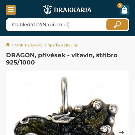
0
Stříbrné šperky
Šperky s vltavíny
DRAGON, přívěsek - vltavín, stříbro
925/1000