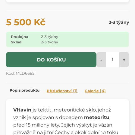
5 500 Kč
2-3 týdny
Prodejna
2-3 týdny
Sklad
2-3 týdny
-
+
DO KOŠÍKU
Kód: MLD6685
Popis produktu
(1)
(4)
Příslušenství
Galerie
Vltavín
je tektit, meteoritické sklo, jehož
vznik je spojován s dopadem
meteoritu
před 15 miliony lety. Jejich výskyt je vázán
převážně na jižní Čechy a okolí dolního toku