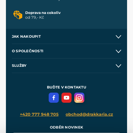
Doprava na cokoliv
od 79,- Kč
JAK NAKOUPIT
Kontakt a prodejny
O SPOLEČNOSTI
Obchodní podmínky
O nás
SLUŽBY
Velkoobchod
Naše dílny
Nákup na splátky
Zakázková výroba
Pro média
Meče pro Kingdom Come
BUĎTE V KONTAKTU
Volná místa
Filmový merch
Blog
+420 777 948 705
obchod@drakkaria.cz
ODBĚR NOVINEK