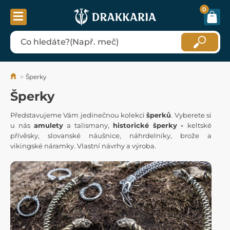
0
Šperky
Šperky
Představujeme Vám jedinečnou kolekci
šperků
. Vyberete si
u nás
amulety
a talismany,
historické šperky -
keltské
přívěsky, slovanské náušnice, náhrdelníky, brože a
vikingské náramky. Vlastní návrhy a výroba.