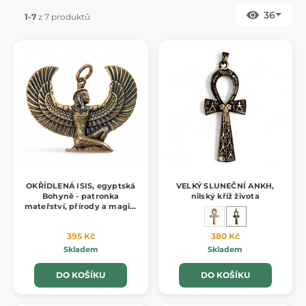
36
1-7
z 7 produktů
OKŘÍDLENÁ ISIS, egyptská
VELKÝ SLUNEČNÍ ANKH,
Bohyně - patronka
nilský kříž života
mateřství, přírody a magie,
bronz
395 Kč
380 Kč
Skladem
Skladem
DO KOŠÍKU
DO KOŠÍKU