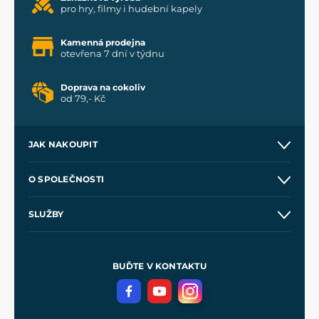
pro hry, filmy i hudební kapely
Kamenná prodejna
otevřena 7 dní v týdnu
Doprava na cokoliv
od 79,- Kč
JAK NAKOUPIT
Kontakt a prodejny
O SPOLEČNOSTI
Obchodní podmínky
O nás
SLUŽBY
Velkoobchod
Naše dílny
Nákup na splátky
Zakázková výroba
Pro média
Meče pro Kingdom Come
BUĎTE V KONTAKTU
Volná místa
Filmový merch
Blog