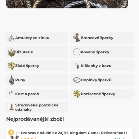
Amulety ze zinku
Bronzové šperky
Bižuterie
Kované šperky
Zlaté šperky
Klíčenky z kovu
Runy
Doplňky šperků
Kost a paroh
Pozlacené šperky
Středověké poutnické
odznaky
Nejprodávanější zboží
Bronzové náušnice Zajíci, Kingdom Come: Deliverance II