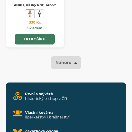
ANKH, nilský kříž, bronz
330 Kč
Skladem
DO KOŠÍKU
Nahoru
První a největší
historický e-shop v ČR
Vlastní kovárna
šperkařství i brašnářství
Zakázková výroba