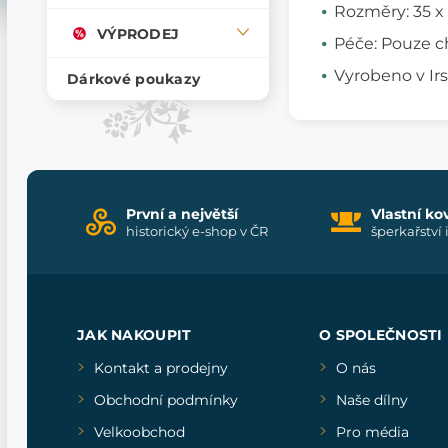
Rozměry: 35 x
VÝPRODEJ
Péče: Pouze c
Vyrobeno v Ir
Dárkové poukazy
První a největší
Vlastní ko
historický e-shop v ČR
šperkařství 
JAK NAKOUPIT
O SPOLEČNOSTI
Kontakt a prodejny
O nás
Obchodní podmínky
Naše dílny
Velkoobchod
Pro média