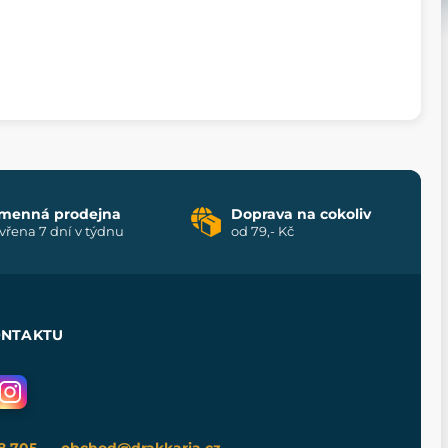
menná prodejna
Doprava na cokoliv
vřena 7 dní v týdnu
od 79,- Kč
ONTAKTU
8 705
obchod@drakkaria.cz