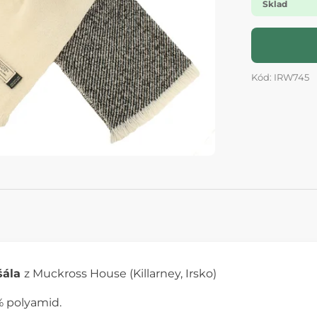
Sklad
Kód: IRW745
šála
z Muckross House (Killarney, Irsko)
% polyamid.