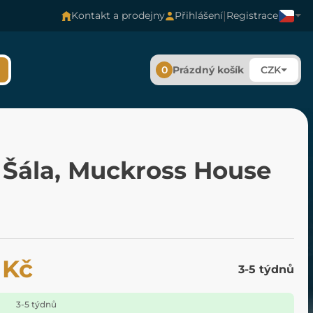
|
Kontakt a prodejny
Přihlášení
Registrace
0
Prázdný košík
CZK
 Šála, Muckross House
 Kč
3-5 týdnů
3-5 týdnů