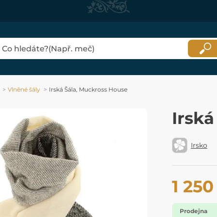
Vlněné šály
Irská Šála, Muckross House
Irská
Irsko
1 250
Prodejna