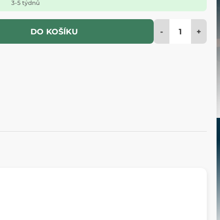
3-5 týdnů
-
+
DO KOŠÍKU