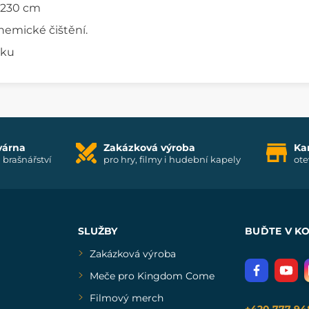
 230 cm
hemické čištění.
sku
várna
Zakázková výroba
Ka
i brašnářství
pro hry, filmy i hudební kapely
ote
SLUŽBY
BUĎTE V K
Zakázková výroba
Meče pro Kingdom Come
Filmový merch
+420 777 94