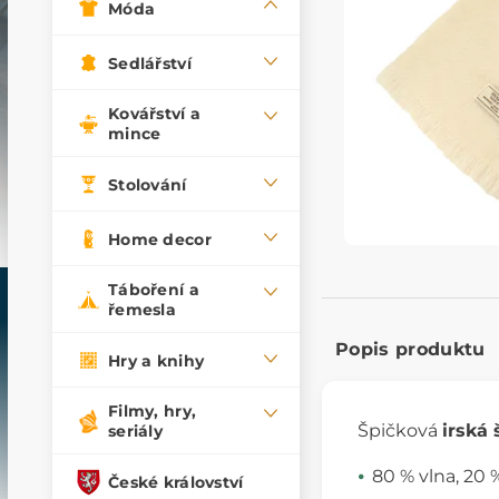
Móda
Sedlářství
Kovářství a
mince
Stolování
Home decor
Táboření a
řemesla
Popis produktu
Hry a knihy
Filmy, hry,
Špičková
irská 
seriály
80 % vlna, 20 
České království