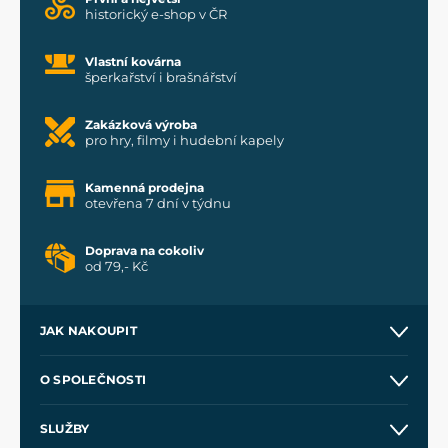
historický e-shop v ČR
Vlastní kovárna
šperkařství i brašnářství
Zakázková výroba
pro hry, filmy i hudební kapely
Kamenná prodejna
otevřena 7 dní v týdnu
Doprava na cokoliv
od 79,- Kč
JAK NAKOUPIT
Kontakt a prodejny
O SPOLEČNOSTI
Obchodní podmínky
O nás
SLUŽBY
Velkoobchod
Naše dílny