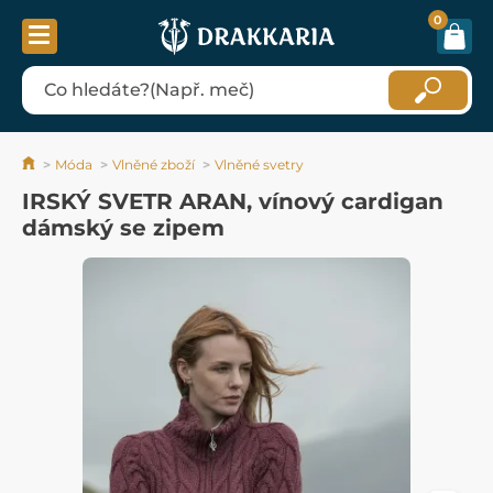
0
Móda
Vlněné zboží
Vlněné svetry
IRSKÝ SVETR ARAN, vínový cardigan
dámský se zipem