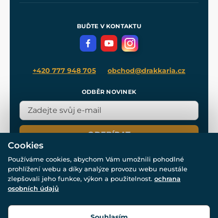
Nákup na splátky
Zakázková výroba
Pro média
Meče pro Kingdom Come
BUĎTE V KONTAKTU
Volná místa
Filmový merch
Blog
+420 777 948 705
obchod@drakkaria.cz
ODBĚR NOVINEK
ODEBÍRAT
Cookies
Používáme cookies, abychom Vám umožnili pohodlné
prohlížení webu a díky analýze provozu webu neustále
zlepšovali jeho funkce, výkon a použitelnost.
ochrana
osobních údajů
© Všechna práva vyhrazena. www.drakkaria.cz 2007-2026.
Powered by
Simplia.cz
, protected by reCAPTCHA.
Souhlasím