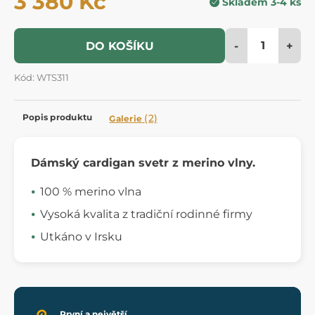
3 380 Kč
Skladem 3-4 ks
-
+
DO KOŠÍKU
Kód: WTS311
Popis produktu
(2)
Galerie
Dámský cardigan svetr z merino vlny.
100 % merino vlna
Vysoká kvalita z tradiční rodinné firmy
Utkáno v Irsku
První a největší