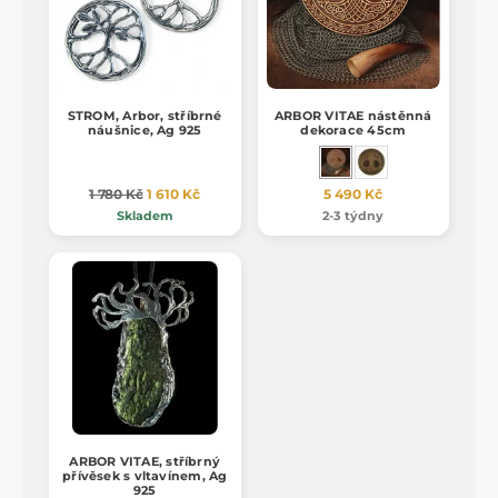
STROM, Arbor, stříbrné
ARBOR VITAE nástěnná
náušnice, Ag 925
dekorace 45cm
1 780 Kč
1 610 Kč
5 490 Kč
Skladem
2-3 týdny
ARBOR VITAE, stříbrný
přívěsek s vltavínem, Ag
925