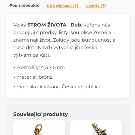
Popis produktu
(2)
(11)
Příslušenství
Galerie
Velký
STROM ŽIVOTA
-
Dub
. Kořeny nás
propujují s předky, listy jsou plíce Země a
znamenají život. Žaludy jsou budoucnost a
naše děti. Návrh vytvořila jihočeská
výtvarnice Kati.
Rozměry: 4,5 x 5 cm
Materiál: bronz
vyrobila Drakkaria, Česká republika
Související produkty