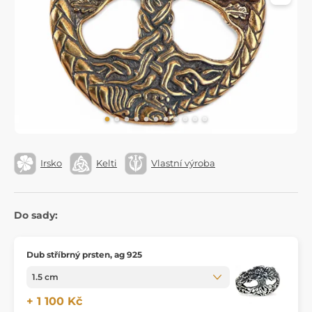
Irsko
Kelti
Vlastní výroba
Do sady:
Dub stříbrný prsten, ag 925
+ 1 100 Kč