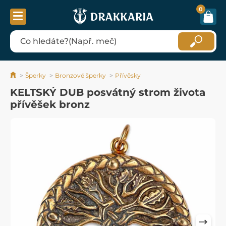
0
Šperky
Bronzové šperky
Přívěsky
KELTSKÝ DUB posvátný strom života
přívěšek bronz