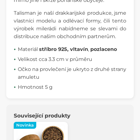
mimo jiné i skrze pohanské obyčeje.
Talisman je naší drakkarijské produkce, jsme
vlastníci modelu a odlévací formy, čili tento
výrobek milerádi nabídneme se slevami do
distribuce našim obchodním partnerům.
Materiál
stříbro 925, vltavín
,
pozlaceno
Velikost cca 3.3 cm v průměru
Očko na provlečení je ukryto z druhé strany
amuletu
Hmotnost 5 g
Související produkty
Novinka