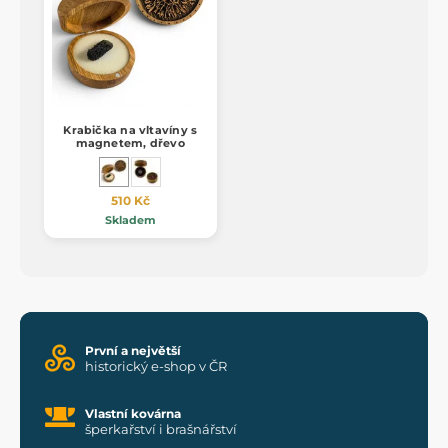
Krabička na vltavíny s
magnetem, dřevo
510 Kč
Skladem
První a největší
historický e-shop v ČR
Vlastní kovárna
šperkařství i brašnářství