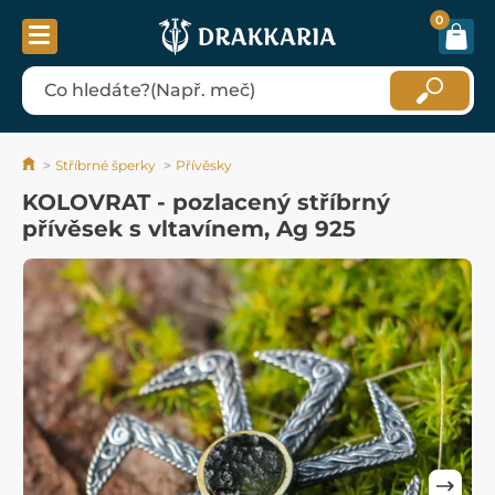
0
Stříbrné šperky
Přívěsky
KOLOVRAT - pozlacený stříbrný
přívěsek s vltavínem, Ag 925