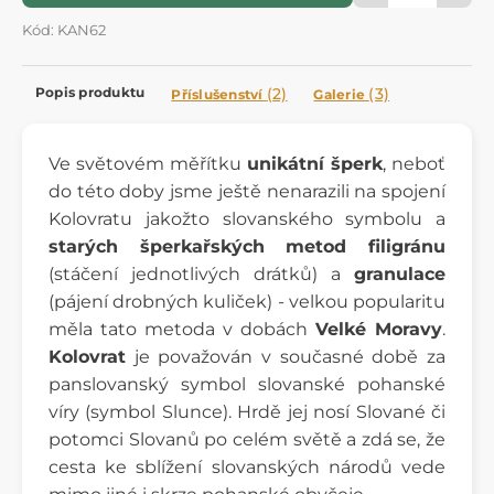
Kód: KAN62
Popis produktu
(2)
(3)
Příslušenství
Galerie
Ve světovém měřítku
unikátní šperk
, neboť
do této doby jsme ještě nenarazili na spojení
Kolovratu jakožto slovanského symbolu a
starých šperkařských metod filigránu
(stáčení jednotlivých drátků) a
granulace
(pájení drobných kuliček) - velkou popularitu
měla tato metoda v dobách
Velké Moravy
.
Kolovrat
je považován v současné době za
panslovanský symbol slovanské pohanské
víry (symbol Slunce). Hrdě jej nosí Slované či
potomci Slovanů po celém světě a zdá se, že
cesta ke sblížení slovanských národů vede