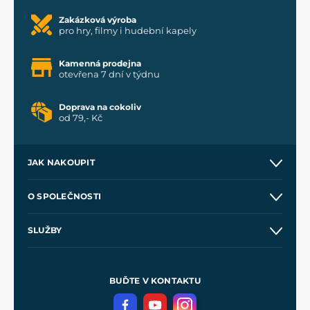
Zakázková výroba
pro hry, filmy i hudební kapely
Kamenná prodejna
otevřena 7 dní v týdnu
Doprava na cokoliv
od 79,- Kč
JAK NAKOUPIT
Kontakt a prodejny
O SPOLEČNOSTI
Obchodní podmínky
O nás
SLUŽBY
Velkoobchod
Naše dílny
Nákup na splátky
Zakázková výroba
Pro média
Meče pro Kingdom Come
BUĎTE V KONTAKTU
Volná místa
Filmový merch