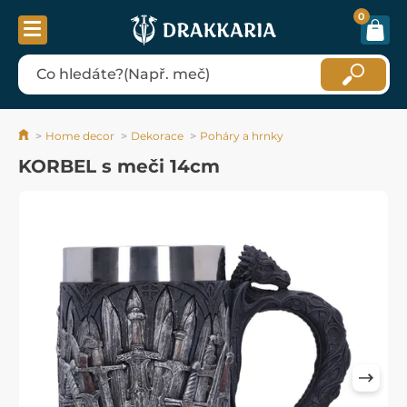
0
Home decor
Dekorace
Poháry a hrnky
KORBEL s meči 14cm