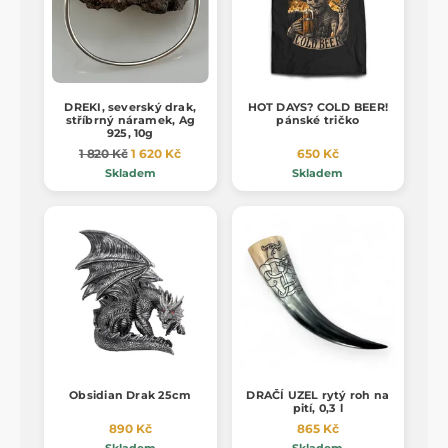
DREKI, severský drak,
HOT DAYS? COLD BEER!
stříbrný náramek, Ag
pánské tričko
925, 10g
1 820 Kč
1 620 Kč
650 Kč
Skladem
Skladem
Obsidian Drak 25cm
DRAČÍ UZEL rytý roh na
pití, 0,3 l
890 Kč
865 Kč
Skladem
Skladem