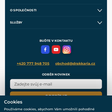
Kontakt a prodejny
O SPOLEČNOSTI
Obchodní podmínky
O nás
SLUŽBY
Velkoobchod
Naše dílny
Nákup na splátky
Zakázková výroba
Pro média
Meče pro Kingdom Come
BUĎTE V KONTAKTU
Volná místa
Filmový merch
Blog
+420 777 948 705
obchod@drakkaria.cz
ODBĚR NOVINEK
ODEBÍRAT
Cookies
Používáme cookies, abychom Vám umožnili pohodlné