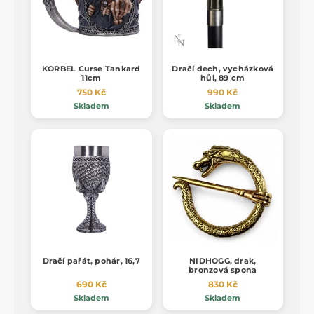
KORBEL Curse Tankard
Dračí dech, vycházková
11cm
hůl, 89 cm
750 Kč
990 Kč
Skladem
Skladem
Dračí pařát, pohár, 16,7
NIDHOGG, drak,
bronzová spona
690 Kč
830 Kč
Skladem
Skladem