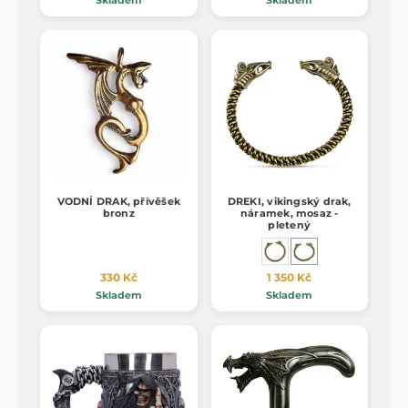
VODNÍ DRAK, přívěšek
DREKI, vikingský drak,
bronz
náramek, mosaz -
pletený
330 Kč
1 350 Kč
Skladem
Skladem