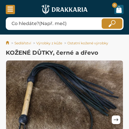
0
Sedlářství
Výrobky z kůže
Ostatní kožené výrobky
KOŽENÉ DŮTKY, černé a dřevo