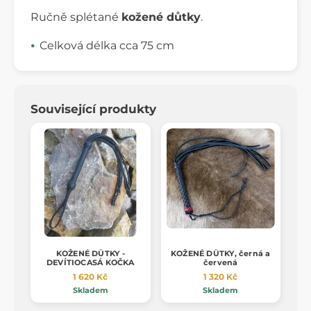
Ručně splétané
kožené důtky
.
Celková délka cca 75 cm
Související produkty
KOŽENÉ DŮTKY -
KOŽENÉ DŮTKY, černá a
DEVÍTIOCASÁ KOČKA
červená
1 620 Kč
1 320 Kč
Skladem
Skladem