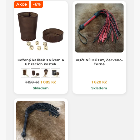
Akce
-6%
Kožený kalíšek s víkem a
KOŽENÉ DŮTKY, červeno-
6 hracích kostek
černé
1 150 Kč
1 085 Kč
1 620 Kč
Skladem
Skladem