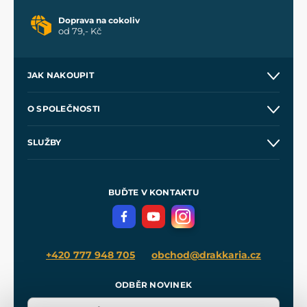
Doprava na cokoliv
od 79,- Kč
JAK NAKOUPIT
Kontakt a prodejny
O SPOLEČNOSTI
Obchodní podmínky
O nás
SLUŽBY
Velkoobchod
Naše dílny
Nákup na splátky
Zakázková výroba
Pro média
Meče pro Kingdom Come
BUĎTE V KONTAKTU
Volná místa
Filmový merch
Blog
+420 777 948 705
obchod@drakkaria.cz
ODBĚR NOVINEK