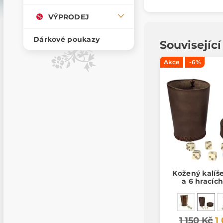
VÝPRODEJ
Dárkové poukazy
Souvisejíc
Akce
-6%
Kožený kalíš
a 6 hracíc
1 150 Kč
1