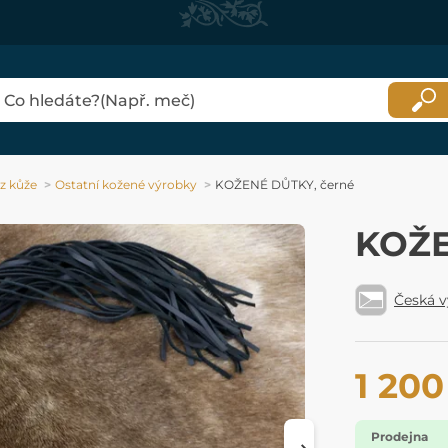
z kůže
Ostatní kožené výrobky
KOŽENÉ DŮTKY, černé
KOŽE
Česká 
1 200
Prodejna