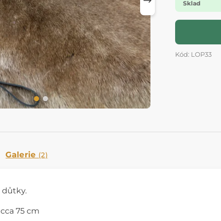
Sklad
Kód: LOP33
Galerie
(2)
 důtky.
 cca 75 cm