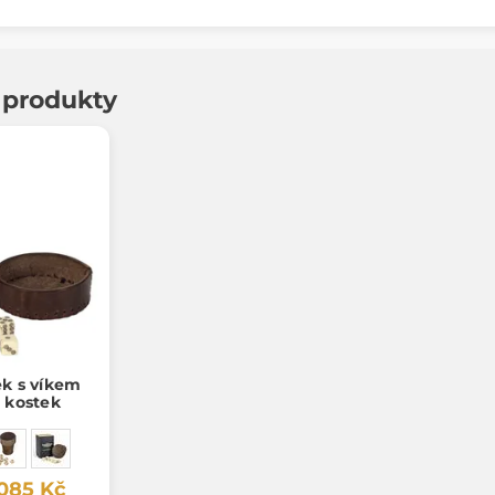
í produkty
ek s víkem
h kostek
 085 Kč