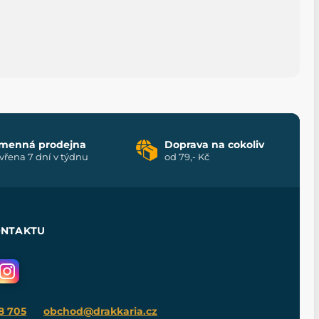
menná prodejna
Doprava na cokoliv
vřena 7 dní v týdnu
od 79,- Kč
ONTAKTU
8 705
obchod@drakkaria.cz