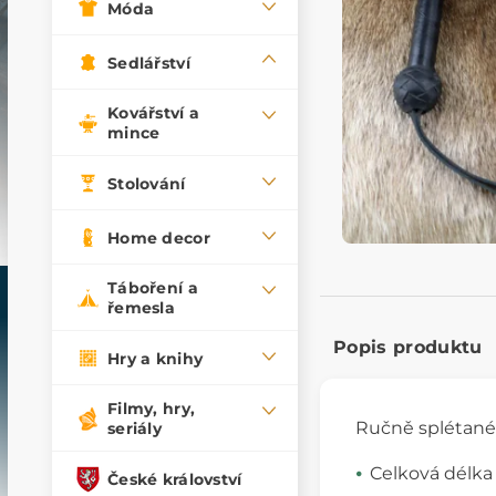
Móda
Sedlářství
Kovářství a
mince
Stolování
Home decor
Táboření a
řemesla
Popis produktu
Hry a knihy
Filmy, hry,
Ručně splétané
seriály
Celková délka
České království