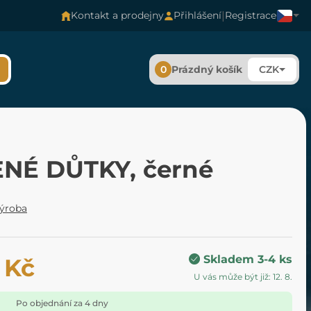
|
Kontakt a prodejny
Přihlášení
Registrace
0
Prázdný košík
CZK
NÉ DŮTKY, černé
výroba
Skladem 3-4 ks
 Kč
U vás může být již: 12. 8.
Po objednání za 4 dny