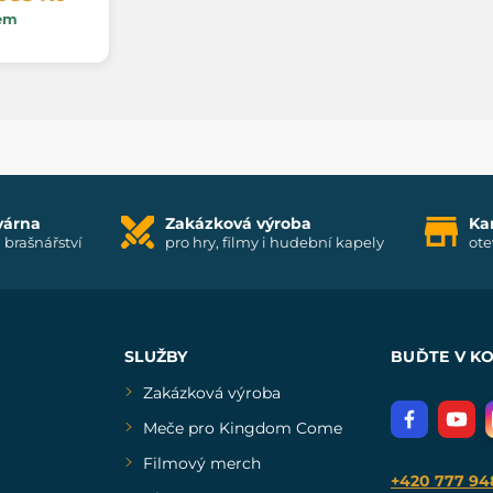
em
várna
Zakázková výroba
Ka
i brašnářství
pro hry, filmy i hudební kapely
ote
SLUŽBY
BUĎTE V K
Zakázková výroba
Meče pro Kingdom Come
Filmový merch
+420 777 94