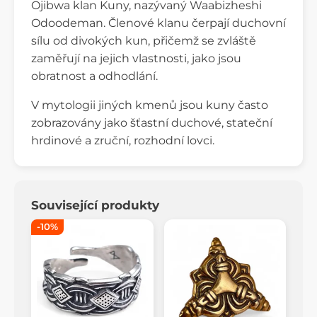
Ojibwa klan Kuny, nazývaný Waabizheshi
Odoodeman. Členové klanu čerpají duchovní
sílu od divokých kun, přičemž se zvláště
zaměřují na jejich vlastnosti, jako jsou
obratnost a odhodlání.
V mytologii jiných kmenů jsou kuny často
zobrazovány jako šťastní duchové, stateční
hrdinové a zruční, rozhodní lovci.
Související produkty
-10%