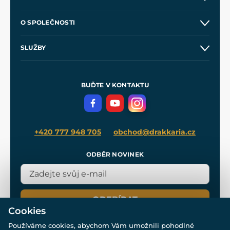
Kontakt a prodejny
O SPOLEČNOSTI
Obchodní podmínky
O nás
SLUŽBY
Velkoobchod
Naše dílny
Nákup na splátky
Zakázková výroba
Pro média
Meče pro Kingdom Come
BUĎTE V KONTAKTU
Volná místa
Filmový merch
Blog
+420 777 948 705
obchod@drakkaria.cz
ODBĚR NOVINEK
ODEBÍRAT
Cookies
Používáme cookies, abychom Vám umožnili pohodlné