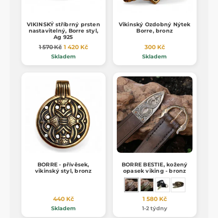
VIKINSKÝ stříbrný prsten
Vikinský Ozdobný Nýtek
nastavitelný, Borre styl,
Borre, bronz
Ag 925
1 570 Kč
1 420 Kč
300 Kč
Skladem
Skladem
BORRE - přívěsek,
BORRE BESTIE, kožený
vikinský styl, bronz
opasek viking - bronz
440 Kč
1 580 Kč
Skladem
1-2 týdny