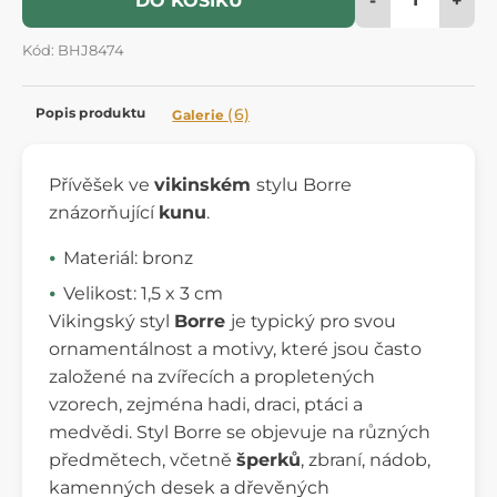
DO KOŠÍKU
Kód: BHJ8474
Popis produktu
(6)
Galerie
Přívěšek ve
vikinském
stylu Borre
znázorňující
kunu
.
Materiál: bronz
Velikost: 1,5 x 3 cm
Vikingský styl
Borre
je typický pro svou
ornamentálnost a motivy, které jsou často
založené na zvířecích a propletených
vzorech, zejména hadi, draci, ptáci a
medvědi. Styl Borre se objevuje na různých
předmětech, včetně
šperků
, zbraní, nádob,
kamenných desek a dřevěných