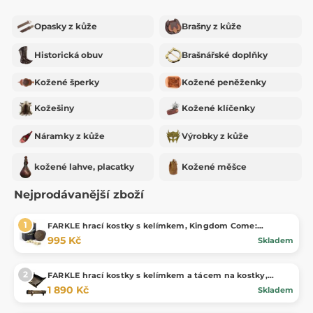
Opasky z kůže
Brašny z kůže
Historická obuv
Brašnářské doplňky
Kožené šperky
Kožené peněženky
Kožešiny
Kožené klíčenky
Náramky z kůže
Výrobky z kůže
kožené lahve, placatky
Kožené měšce
Nejprodávanější zboží
FARKLE hrací kostky s kelímkem, Kingdom Come:
Deliverance, oficiální merch
995 Kč
Skladem
FARKLE hrací kostky s kelímkem a tácem na kostky,
Kingdom Come: Deliverance
1 890 Kč
Skladem