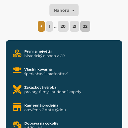
Nahoru
1
…
20
21
22
První a největší
historický e-shop v ČR
Vlastní kovárna
šperkařství i brašnářství
Zakázková výroba
pro hry, filmy i hudební kapely
Kamenná prodejna
otevřena 7 dní v týdnu
Doprava na cokoliv
od 79,- Kč