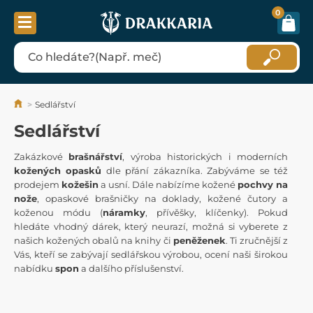
0
Sedlářství
Sedlářství
Zakázkové
brašnářství
, výroba historických i moderních
kožených opasků
dle přání zákazníka. Zabýváme se též
prodejem
kožešin
a usní. Dále nabízíme kožené
pochvy na
nože
, opaskové brašničky na doklady, kožené čutory a
koženou módu (
náramky
, přívěšky, klíčenky). Pokud
hledáte vhodný dárek, který neurazí, možná si vyberete z
našich kožených obalů na knihy či
peněženek
. Ti zručnější z
Vás, kteří se zabývají sedlářskou výrobou, ocení naši širokou
nabídku
spon
a dalšího příslušenství.