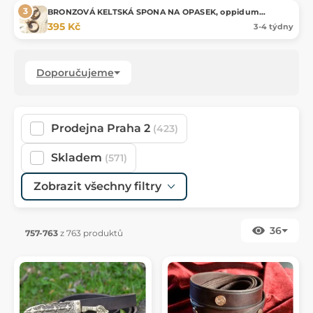
BRONZOVÁ KELTSKÁ SPONA NA OPASEK, oppidum
Stradonice
395 Kč
3-4 týdny
Doporučujeme
Prodejna Praha 2
(423)
Skladem
(571)
Zobrazit všechny filtry
36
757-763
z 763 produktů