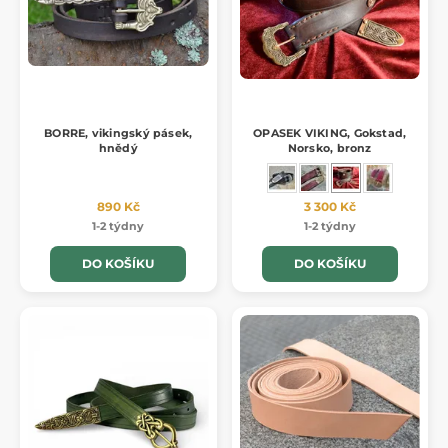
BORRE, vikingský pásek,
OPASEK VIKING, Gokstad,
hnědý
Norsko, bronz
890 Kč
3 300 Kč
1-2 týdny
1-2 týdny
DO KOŠÍKU
DO KOŠÍKU