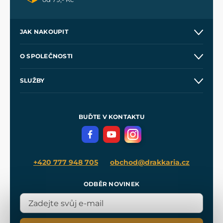
JAK NAKOUPIT
Kontakt a prodejny
O SPOLEČNOSTI
Obchodní podmínky
O nás
SLUŽBY
Velkoobchod
Naše dílny
Nákup na splátky
Zakázková výroba
Pro média
Meče pro Kingdom Come
BUĎTE V KONTAKTU
Volná místa
Filmový merch
Blog
+420 777 948 705
obchod@drakkaria.cz
ODBĚR NOVINEK