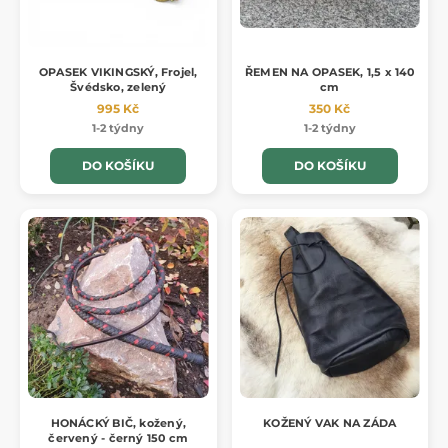
OPASEK VIKINGSKÝ, Frojel,
ŘEMEN NA OPASEK, 1,5 x 140
Švédsko, zelený
cm
995 Kč
350 Kč
1-2 týdny
1-2 týdny
DO KOŠÍKU
DO KOŠÍKU
HONÁCKÝ BIČ, kožený,
KOŽENÝ VAK NA ZÁDA
červený - černý 150 cm