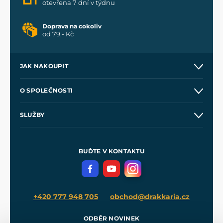
otevřena 7 dní v týdnu
Doprava na cokoliv
od 79,- Kč
JAK NAKOUPIT
Kontakt a prodejny
O SPOLEČNOSTI
Obchodní podmínky
O nás
SLUŽBY
Velkoobchod
Naše dílny
Nákup na splátky
Zakázková výroba
Pro média
Meče pro Kingdom Come
BUĎTE V KONTAKTU
Volná místa
Filmový merch
Blog
+420 777 948 705
obchod@drakkaria.cz
ODBĚR NOVINEK