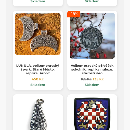
Skladem
Skladem
-18%
LUNULA, velkomoravský
Velkomoravský přívěšek
šperk, Staré Město,
sokolník, replika nálezu,
replika, bronz
starostříbro
450 Kč
165 Kč
135 Kč
Skladem
Skladem