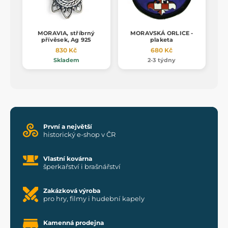
MORAVIA, stříbrný
MORAVSKÁ ORLICE -
přívěsek, Ag 925
plaketa
830 Kč
680 Kč
Skladem
2-3 týdny
První a největší
historický e-shop v ČR
Vlastní kovárna
šperkařství i brašnářství
Zakázková výroba
pro hry, filmy i hudební kapely
Kamenná prodejna