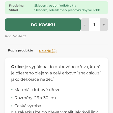
Prodejna
Skladem, osobní odběr zítra
Sklad
Skladem, odesíláme v pracovní dny ve 12:00
-
+
DO KOŠÍKU
Kód: WST432
Popis produktu
(4)
Galerie
Orlice
je vypálena do dubového dřeva, které
je ošetřeno olejem a celý erbovní znak slouží
jako dekorace na zeď.
Materiál: dubové dřevo
Rozměry: 26 x 30 cm
Česká výroba
Na zakázku lze do dřeva vypálit jakýkoli jiný