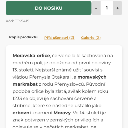
-
+
DO KOŠÍKU
Kód: TTS5415
Popis produktu
(2)
(2)
Příslušenství
Galerie
Moravská orlice
, červeno-bíle šachovaná na
modrém poli, je doložena od první poloviny
13. století. Nejstarší známé užití souvisí s
vládou Přemysla Otakara I. a
moravských
markrabat
z rodu Přemyslovců. Původní
podoba orlice byla zlatá, avšak kolem roku
1233 se objevuje šachování červené a
stříbrné, které se následně ustálilo jako
erbovní
znamení
Moravy
. Ve 14. století je
znak potvrzen v zemských privilegiích a
objevuje se v pečetích markrabat, na