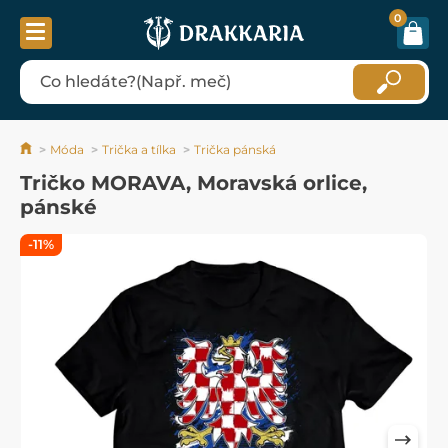
0
Móda
Trička a tílka
Trička pánská
Tričko MORAVA, Moravská orlice,
pánské
-11%