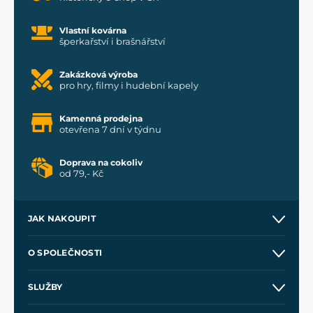
Vlastní kovárna
šperkařství i brašnářství
Zakázková výroba
pro hry, filmy i hudební kapely
Kamenná prodejna
otevřena 7 dní v týdnu
Doprava na cokoliv
od 79,- Kč
JAK NAKOUPIT
Kontakt a prodejny
O SPOLEČNOSTI
Obchodní podmínky
O nás
SLUŽBY
Velkoobchod
Naše dílny
Nákup na splátky
Zakázková výroba