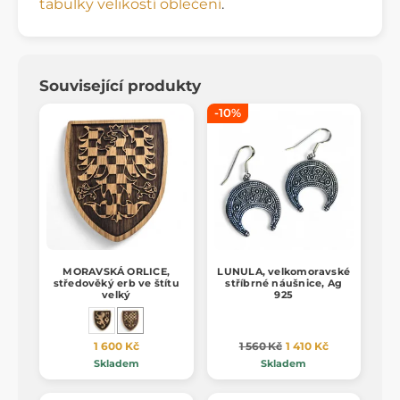
tabulky velikostí oblečení
.
Související produkty
-10%
MORAVSKÁ ORLICE,
LUNULA, velkomoravské
středověký erb ve štítu
stříbrné náušnice, Ag
velký
925
1 600 Kč
1 560 Kč
1 410 Kč
Skladem
Skladem