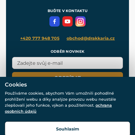
Pro média
Meče pro Kingdom Come
BUĎTE V KONTAKTU
Volná místa
Filmový merch
Blog
+420 777 948 705
obchod@drakkaria.cz
ODBĚR NOVINEK
ODEBÍRAT
Cookies
Používáme cookies, abychom Vám umožnili pohodlné
prohlížení webu a díky analýze provozu webu neustále
zlepšovali jeho funkce, výkon a použitelnost.
ochrana
osobních údajů
© Všechna práva vyhrazena. www.drakkaria.cz 2007-2026.
Powered by
Simplia.cz
, protected by reCAPTCHA.
Souhlasím