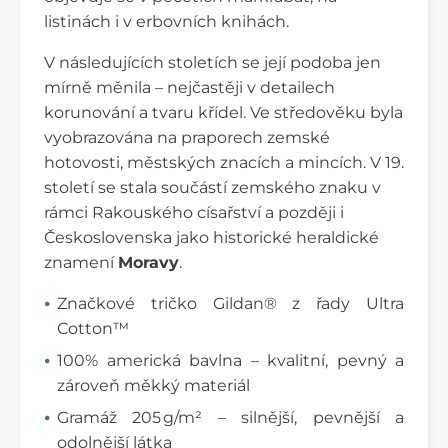
listinách i v erbovních knihách.
V následujících stoletích se její podoba jen
mírně měnila – nejčastěji v detailech
korunování a tvaru křídel. Ve středověku byla
vyobrazována na praporech zemské
hotovosti, městských znacích a mincích. V 19.
století se stala součástí zemského znaku v
rámci Rakouského císařství a později i
Československa jako historické heraldické
znamení
Moravy
.
Značkové tričko Gildan® z řady Ultra
Cotton™
100% americká bavlna – kvalitní, pevný a
zároveň měkký materiál
Gramáž 205 g/m² – silnější, pevnější a
odolnější látka