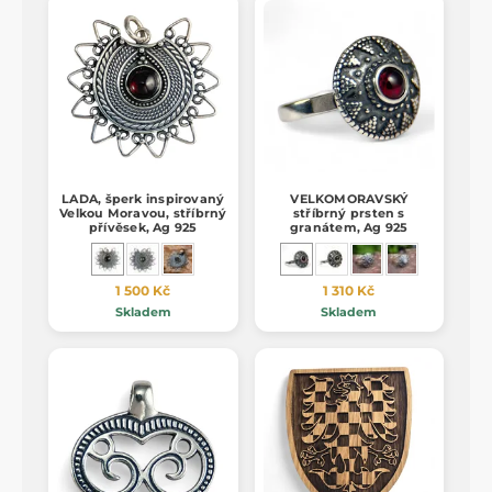
LADA, šperk inspirovaný
VELKOMORAVSKÝ
Velkou Moravou, stříbrný
stříbrný prsten s
přívěsek, Ag 925
granátem, Ag 925
1 500 Kč
1 310 Kč
Skladem
Skladem