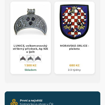
LUNICE, velkomoravský
MORAVSKÁ ORLICE -
stříbrný přívěsek, Ag 925
plaketa
a ijolit
1 500 Kč
680 Kč
Skladem
2-3 týdny
První a největší
historický e-shop v ČR