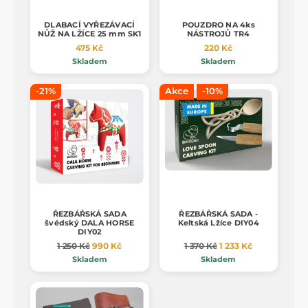
DLABACÍ VYŘEZÁVACÍ
POUZDRO NA 4ks
NŮŽ NA LŽÍCE 25 mm SK1
NÁSTROJŮ TR4
475 Kč
220 Kč
Skladem
Skladem
-21%
Akce
-10%
ŘEZBÁŘSKÁ SADA
ŘEZBÁŘSKÁ SADA -
švédský DALA HORSE
Keltská Lžíce DIY04
DIY02
1 250 Kč
990 Kč
1 370 Kč
1 233 Kč
Skladem
Skladem