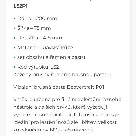
LS2P1
Délka – 200 mm
Šířka – 75 mm
Tloušťka – 4-5 mm
Materiál – kravská kůže
set obsahuje řemen a pastu
Kód výrobku: LS2
Kožený brusný řemen s brusnou pastou.
V balení brusná pasta Beavercraft P01
Směs je určena pro finální doleštění řezného
nástroje a dalších prvků, které vyžadují
vysoce přesné obrábění. Tato ostřicí směs je
ideální pro leštění nožů ale i břitev. Velikost
zrn sloučeniny M7 je 7-5 mikronů.