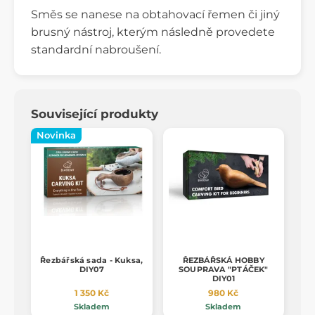
Směs se nanese na obtahovací řemen či jiný
brusný nástroj, kterým následně provedete
standardní nabroušení.
Související produkty
Novinka
Řezbářská sada - Kuksa,
ŘEZBÁŘSKÁ HOBBY
DIY07
SOUPRAVA "PTÁČEK"
DIY01
1 350 Kč
980 Kč
Skladem
Skladem