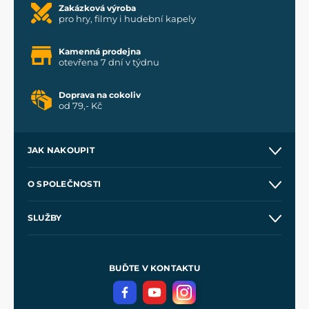
Zakázková výroba
pro hry, filmy i hudební kapely
Kamenná prodejna
otevřena 7 dní v týdnu
Doprava na cokoliv
od 79,- Kč
JAK NAKOUPIT
Kontakt a prodejny
O SPOLEČNOSTI
Obchodní podmínky
O nás
SLUŽBY
Velkoobchod
Naše dílny
Nákup na splátky
Zakázková výroba
Pro média
Meče pro Kingdom Come
BUĎTE V KONTAKTU
Volná místa
Filmový merch
Blog