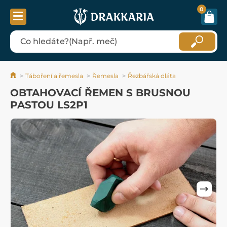
0
Táboření a řemesla
Řemesla
Řezbářská dláta
OBTAHOVACÍ ŘEMEN S BRUSNOU
PASTOU LS2P1