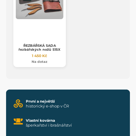
ŘEZBÁŘSKÁ SADA
řezbářských nožů S15X
1 450 Kč
Na dotaz
První a největší
historický e-shop v ČR
Vlastní kovárna
šperkařství i brašnářství