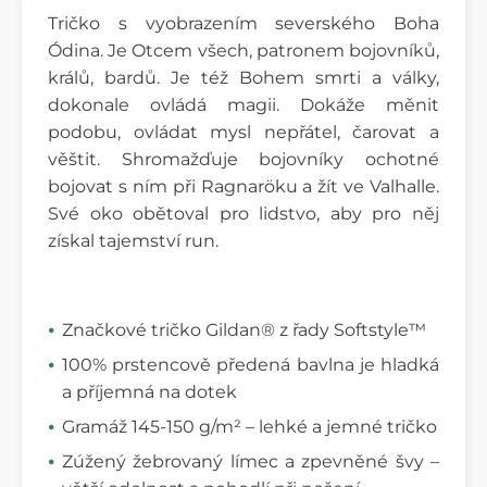
Tričko s vyobrazením severského Boha
Ódina. Je Otcem všech, patronem bojovníků,
králů, bardů. Je též Bohem smrti a války,
dokonale ovládá magii. Dokáže měnit
podobu, ovládat mysl nepřátel, čarovat a
věštit. Shromažďuje bojovníky ochotné
bojovat s ním při Ragnaröku a žít ve Valhalle.
Své oko obětoval pro lidstvo, aby pro něj
získal tajemství run.
Značkové tričko Gildan® z řady Softstyle™
100% prstencově předená bavlna je hladká
a příjemná na dotek
Gramáž 145-150 g/m² – lehké a jemné tričko
Zúžený žebrovaný límec a zpevněné švy –