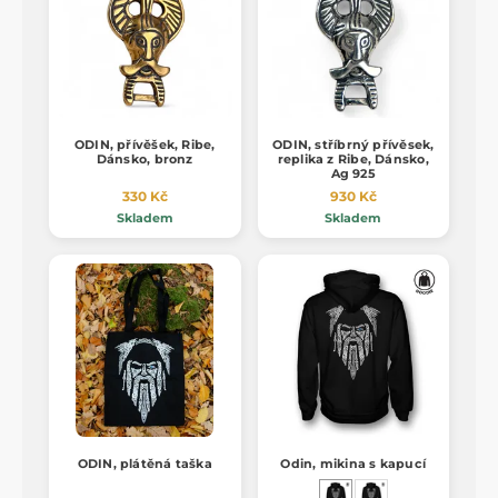
ODIN, přívěšek, Ribe,
ODIN, stříbrný přívěsek,
Dánsko, bronz
replika z Ribe, Dánsko,
Ag 925
330 Kč
930 Kč
Skladem
Skladem
ODIN, plátěná taška
Odin, mikina s kapucí