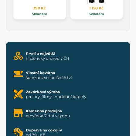
390 Kč
1 150 Kč
Skladem
Skladem
První a největší
historický e-shop v ČR
Vlastní kovárna
šperkařství i brašnářství
Zakázková výroba
pro hry, filmy i hudební kapely
Kamenná prodejna
otevřena 7 dní v týdnu
Doprava na cokoliv
od 79,- Kč