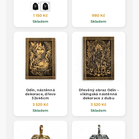
1 150 Kč
980 Kč
Skladem
Skladem
Odin, nástěnná
Dřevěný obraz Odin -
dekorace, dřevo
vikingská nástěnná
32x46cm
dekorace z dubu
3 520 Kč
3 520 Kč
Skladem
Skladem