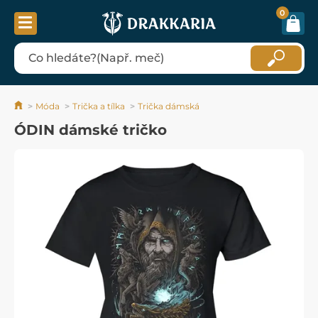
0
Móda
Trička a tílka
Trička dámská
ÓDIN dámské tričko