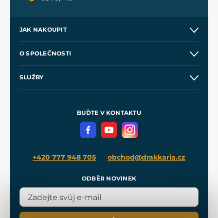
JAK NAKOUPIT
Kontakt a prodejny
O SPOLEČNOSTI
Obchodní podmínky
O nás
SLUŽBY
Velkoobchod
Naše dílny
Nákup na splátky
Zakázková výroba
Pro média
Meče pro Kingdom Come
BUĎTE V KONTAKTU
Volná místa
Filmový merch
Blog
+420 777 948 705
obchod@drakkaria.cz
ODBĚR NOVINEK