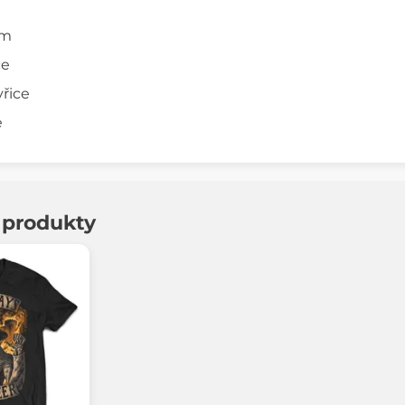
cm
ce
yřice
e
í produkty