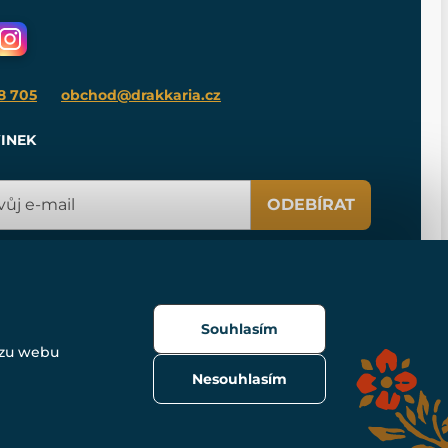
8 705
obchod@drakkaria.cz
INEK
ODEBÍRAT
Souhlasím
ozu webu
Nesouhlasím