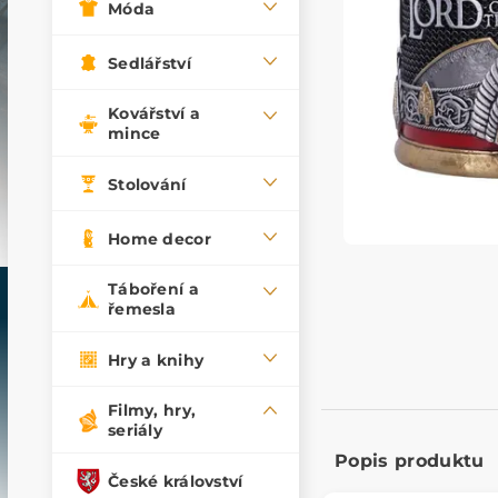
Móda
Sedlářství
Kovářství a
mince
Stolování
Home decor
Táboření a
řemesla
Hry a knihy
Filmy, hry,
seriály
Popis produktu
České království