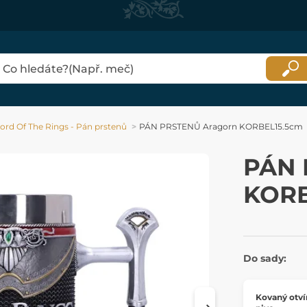
ord Of The Rings - Pán prstenů
PÁN PRSTENŮ Aragorn KORBEL15.5cm
PÁN 
KORB
Do sady:
Kovaný otví