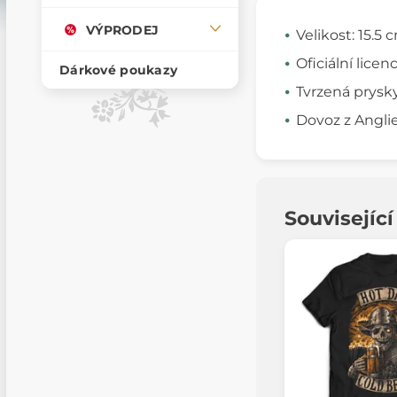
VÝPRODEJ
Velikost: 15.5 
Oficiální licen
Dárkové poukazy
Tvrzená prysk
Dovoz z Angli
Souvisejíc