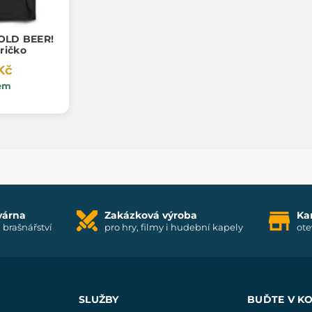
OLD BEER!
ričko
Kč
em
várna
Zakázková výroba
Ka
i brašnářství
pro hry, filmy i hudební kapely
ote
SLUŽBY
BUĎTE V K