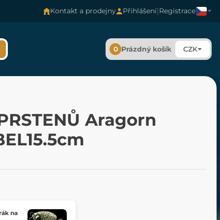
|
Kontakt a prodejny
Přihlášení
Registrace
0
Prázdný košík
CZK
PRSTENŮ Aragorn
EL15.5cm
rák na