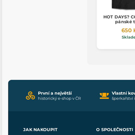
HOT DAYS? C
pánské t
650 
Sklad
První a největší
Vlastní ko
historický e-shop v ČR
šperkařství 
JAK NAKOUPIT
O SPOLEČNOSTI