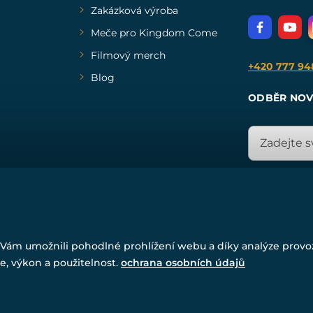
Zakázková výroba
Meče pro Kingdom Come
Filmový merch
+420 777 94
Blog
ODBĚR NOV
© Všechna práva vyhrazena. www.drakkaria.cz 2007-2026.
Vám umožnili pohodlné prohlížení webu a díky analýze prov
Powered by
Simplia.cz
, protected by reCAPTCHA.
e, výkon a použitelnost.
ochrana osobních údajů