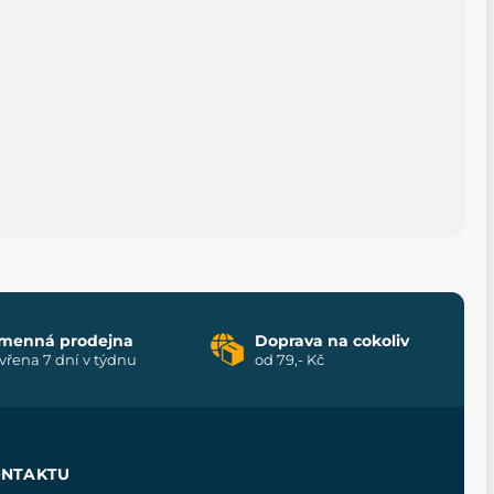
menná prodejna
Doprava na cokoliv
vřena 7 dní v týdnu
od 79,- Kč
ONTAKTU