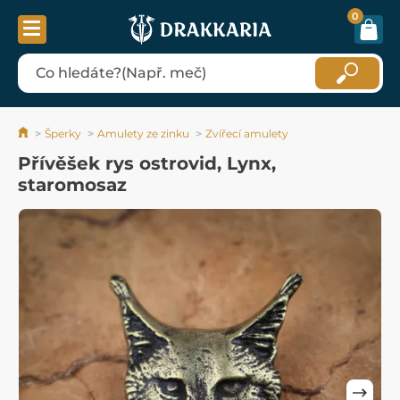
0
Šperky
Amulety ze zinku
Zvířecí amulety
Přívěšek rys ostrovid, Lynx,
staromosaz