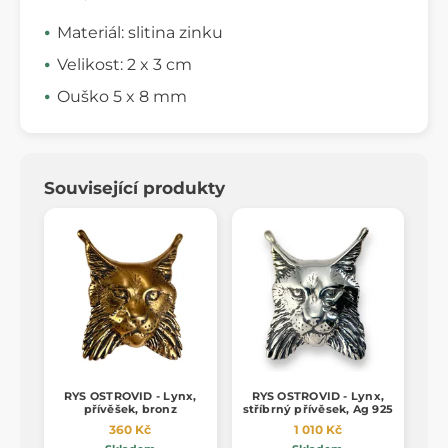
Materiál: slitina zinku
Velikost: 2 x 3 cm
Ouško 5 x 8 mm
Související produkty
RYS OSTROVID - Lynx,
RYS OSTROVID - Lynx,
přívěšek, bronz
stříbrný přívěsek, Ag 925
360 Kč
1 010 Kč