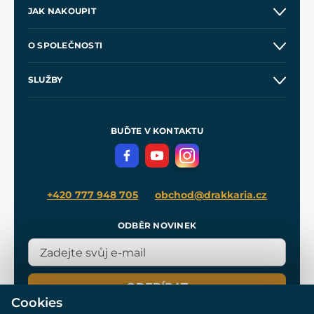
JAK NAKOUPIT
Kontakt a prodejny
O SPOLEČNOSTI
Obchodní podmínky
O nás
SLUŽBY
Velkoobchod
Naše dílny
Nákup na splátky
Zakázková výroba
Pro média
Meče pro Kingdom Come
BUĎTE V KONTAKTU
Volná místa
Filmový merch
Blog
+420 777 948 705
obchod@drakkaria.cz
ODBĚR NOVINEK
ODEBÍRAT
Cookies