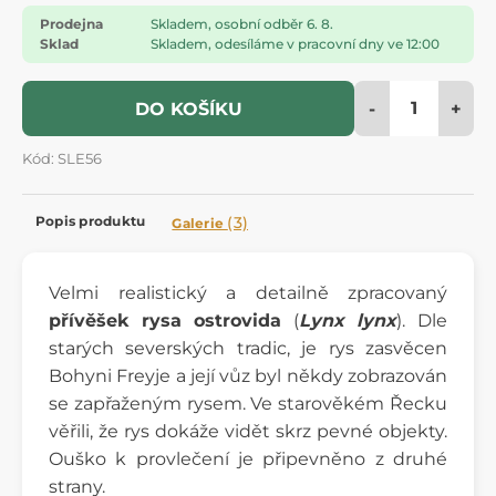
Prodejna
Skladem, osobní odběr 6. 8.
Sklad
Skladem, odesíláme v pracovní dny ve 12:00
-
+
DO KOŠÍKU
Kód: SLE56
Popis produktu
(3)
Galerie
Velmi realistický a detailně zpracovaný
přívěšek rysa ostrovida
(
Lynx lynx
). Dle
starých severských tradic, je rys zasvěcen
Bohyni Freyje a její vůz byl někdy zobrazován
se zapřaženým rysem. Ve starověkém Řecku
věřili, že rys dokáže vidět skrz pevné objekty.
Ouško k provlečení je připevněno z druhé
strany.