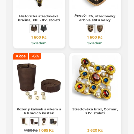
Historická středověká
ČESKÝ LEV, středověký
brašna, XIII - XV. století
erb ve štítu velký
1 600 Kč
1 600 Kč
Skladem
Skladem
Akce
-6%
Kožený kalíšek s víkem a
Středověká brož, Colmar,
6 hracích kostek
XIV. století
1 150 Kč
1 085 Kč
3 620 Kč