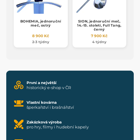
BOHEMIA, jednoruční
SION, jednoruční meč,
meč, ostrý
14.-15. století, Full Tang,
černý
8 900 Kč
7 900 Kč
2-3 týdny
4 týdny
První a největší
historický e-shop v ČR
Vlastní kovárna
šperkařství i brašnářství
Zakázková výroba
pro hry, filmy i hudební kapely