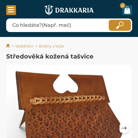
0
Sedlářství
Brašny z kůže
Středověká kožená tašvice