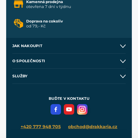
Kamenná prodejna
otevřena 7 dní v týdnu
Doprava na cokoliv
od 79,- Kč
JAK NAKOUPIT
Kontakt a prodejny
O SPOLEČNOSTI
Obchodní podmínky
O nás
SLUŽBY
Velkoobchod
Naše dílny
Nákup na splátky
Zakázková výroba
Pro média
Meče pro Kingdom Come
BUĎTE V KONTAKTU
Volná místa
Filmový merch
Blog
+420 777 948 705
obchod@drakkaria.cz