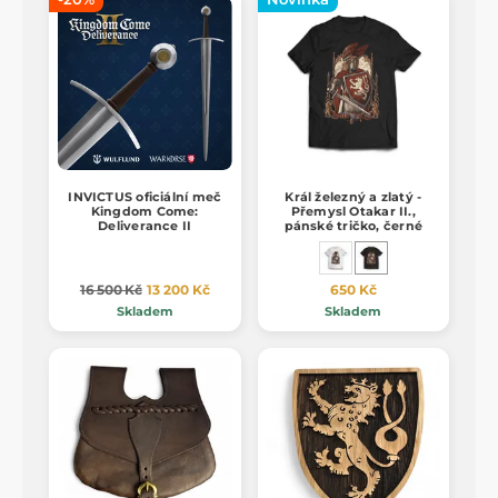
INVICTUS oficiální meč
Král železný a zlatý -
Kingdom Come:
Přemysl Otakar II.,
Deliverance II
pánské tričko, černé
16 500 Kč
13 200 Kč
650 Kč
Skladem
Skladem