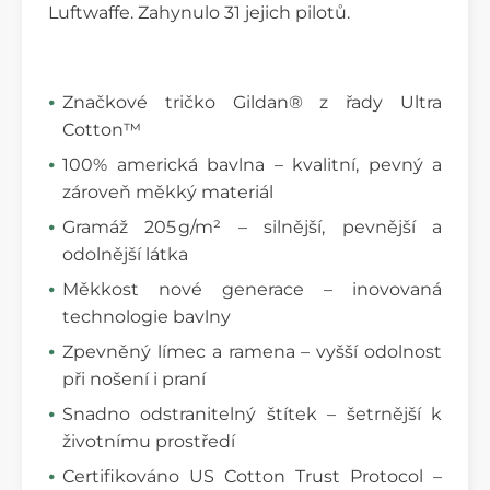
Luftwaffe. Zahynulo 31 jejich pilotů.
Značkové tričko Gildan® z řady Ultra
Cotton™
100% americká bavlna – kvalitní, pevný a
zároveň měkký materiál
Gramáž 205 g/m² – silnější, pevnější a
odolnější látka
Měkkost nové generace – inovovaná
technologie bavlny
Zpevněný límec a ramena – vyšší odolnost
při nošení i praní
Snadno odstranitelný štítek – šetrnější k
životnímu prostředí
Certifikováno US Cotton Trust Protocol –