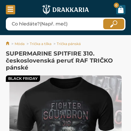
0
Móda
Trička a tílka
Trička pánská
SUPERMARINE SPITFIRE 310.
československá peruť RAF TRIČKO
pánské
BLACK FRIDAY