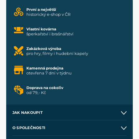
První a největší
historický e-shop v ČR
Vlastní kovárna
šperkařství i brašnářství
Zakázková výroba
pro hry, filmy i hudební kapely
Kamenná prodejna
otevřena 7 dní v týdnu
Doprava na cokoliv
od 79,- Kč
JAK NAKOUPIT
Kontakt a prodejny
O SPOLEČNOSTI
Obchodní podmínky
O nás