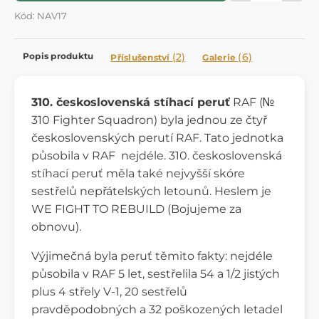
Kód: NAV17
Popis produktu
(2)
(6)
Příslušenství
Galerie
310. československá stíhací peruť
RAF (№
310 Fighter Squadron) byla jednou ze čtyř
československých perutí RAF. Tato jednotka
působila v RAF nejdéle. 310. československá
stíhací peruť měla také nejvyšší skóre
sestřelů nepřátelských letounů. Heslem je
WE FIGHT TO REBUILD (Bojujeme za
obnovu).
Výjimečná byla peruť těmito fakty: nejdéle
působila v RAF 5 let, sestřelila 54 a 1/2 jistých
plus 4 střely V-1, 20 sestřelů
pravděpodobných a 32 poškozených letadel