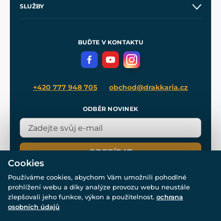
SLUŽBY
Velkoobchod
Naše dílny
Nákup na splátky
Zakázková výroba
Pro média
Meče pro Kingdom Come
BUĎTE V KONTAKTU
Volná místa
Filmový merch
Blog
+420 777 948 705
obchod@drakkaria.cz
ODBĚR NOVINEK
ODEBÍRAT
Cookies
Používáme cookies, abychom Vám umožnili pohodlné
prohlížení webu a díky analýze provozu webu neustále
zlepšovali jeho funkce, výkon a použitelnost.
ochrana
osobních údajů
© Všechna práva vyhrazena. www.drakkaria.cz 2007-2026.
Powered by
Simplia.cz
, protected by reCAPTCHA.