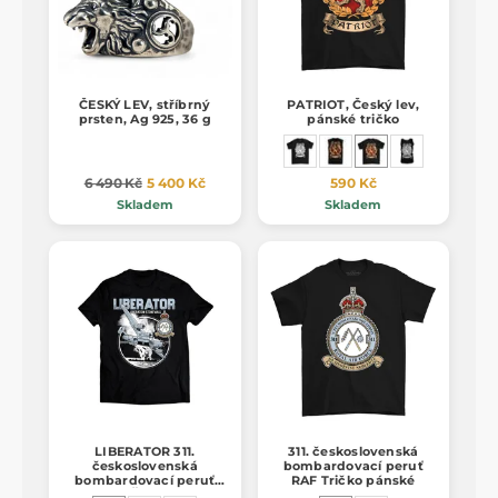
ČESKÝ LEV, stříbrný
PATRIOT, Český lev,
prsten, Ag 925, 36 g
pánské tričko
6 490 Kč
5 400 Kč
590 Kč
Skladem
Skladem
LIBERATOR 311.
311. československá
československá
bombardovací peruť
bombardovací peruť
RAF Tričko pánské
RAF TRIČKO pánské