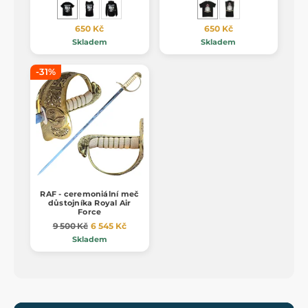
650 Kč
650 Kč
Skladem
Skladem
-31%
RAF - ceremoniální meč
důstojníka Royal Air
Force
9 500 Kč
6 545 Kč
Skladem