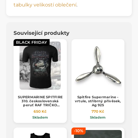
tabulky velikostí oblečení
.
Související produkty
BLACK FRIDAY
SUPERMARINE SPITFIRE
Spitfire Supermarine -
310. československá
vrtule, stříbrný přívěsek,
peruť RAF TRIČKO
Ag 925
pánské
650 Kč
770 Kč
Skladem
Skladem
-10%