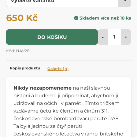
650 Kč
Skladem více než 10 ks
-
+
DO KOŠÍKU
Kód: NAV28
Popis produktu
(4)
Galerie
Nikdy nezapomeneme
na naší slavnou
historii a budeme ji připomínat, abychom ji
udržovali na očích i v paměti. Tímto tričkem
vzdáváme úctu ke členům a činům 311.
československé bombardovací perutě RAF.
Ta byla jednou ze čtyř perutí
československého letectva v rámci britského