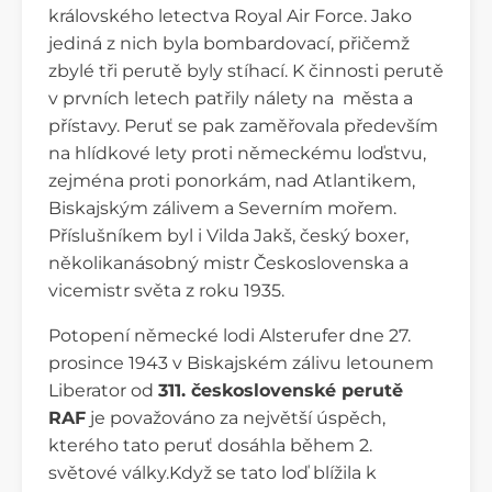
královského letectva Royal Air Force. Jako
jediná z nich byla bombardovací, přičemž
zbylé tři perutě byly stíhací. K činnosti perutě
v prvních letech patřily nálety na města a
přístavy. Peruť se pak zaměřovala především
na hlídkové lety proti německému loďstvu,
zejména proti ponorkám, nad Atlantikem,
Biskajským zálivem a Severním mořem.
Příslušníkem byl i Vilda Jakš, český boxer,
několikanásobný mistr Československa a
vicemistr světa z roku 1935.
Potopení německé lodi Alsterufer dne 27.
prosince 1943 v Biskajském zálivu letounem
Liberator od
311. československé perutě
RAF
je považováno za největší úspěch,
kterého tato peruť dosáhla během 2.
světové války.Když se tato loď blížila k