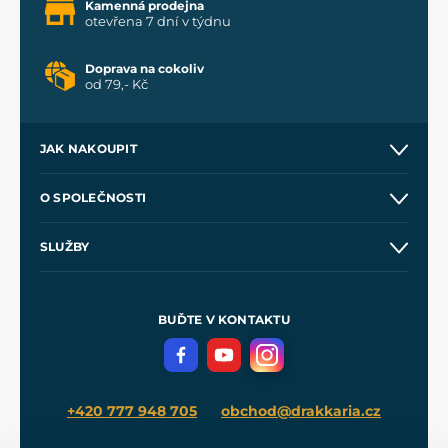
Kamenná prodejna
otevřena 7 dní v týdnu
Doprava na cokoliv
od 79,- Kč
JAK NAKOUPIT
Kontakt a prodejny
O SPOLEČNOSTI
Obchodní podmínky
O nás
SLUŽBY
Velkoobchod
Naše dílny
Nákup na splátky
Zakázková výroba
Pro média
Meče pro Kingdom Come
BUĎTE V KONTAKTU
Volná místa
Filmový merch
Blog
+420 777 948 705
obchod@drakkaria.cz