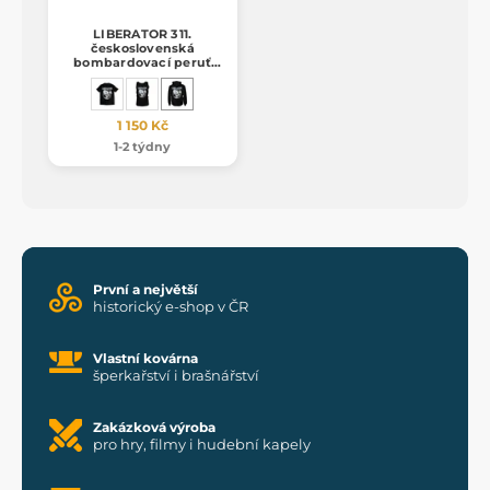
LIBERATOR 311.
československá
bombardovací peruť
RAF mikina zipper
1 150 Kč
1-2 týdny
První a největší
historický e-shop v ČR
Vlastní kovárna
šperkařství i brašnářství
Zakázková výroba
pro hry, filmy i hudební kapely