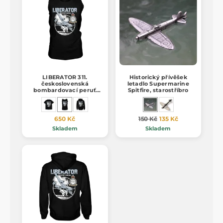
LIBERATOR 311.
Historický přívěšek
československá
letadlo Supermarine
bombardovací peruť
Spitfire, starostříbro
RAF tílko
650 Kč
150 Kč
135 Kč
Skladem
Skladem