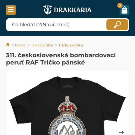
0
Móda
Trička a tílka
Trička pánská
311. československá bombardovací
peruť RAF Tričko pánské