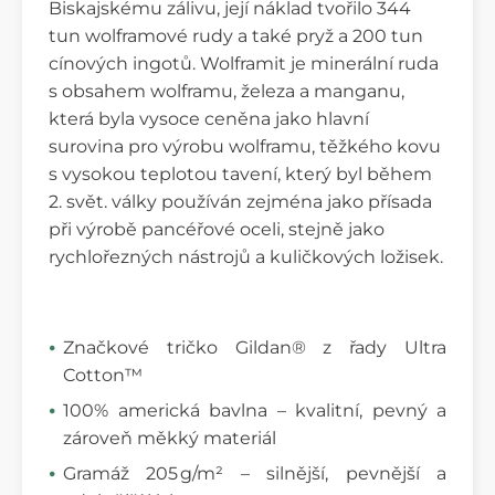
Biskajskému zálivu, její náklad tvořilo 344
tun wolframové rudy a také pryž a 200 tun
cínových ingotů. Wolframit je minerální ruda
s obsahem wolframu, železa a manganu,
která byla vysoce ceněna jako hlavní
surovina pro výrobu wolframu, těžkého kovu
s vysokou teplotou tavení, který byl během
2. svět. války používán zejména jako přísada
při výrobě pancéřové oceli, stejně jako
rychlořezných nástrojů a kuličkových ložisek.
Značkové tričko Gildan® z řady Ultra
Cotton™
100% americká bavlna – kvalitní, pevný a
zároveň měkký materiál
Gramáž 205 g/m² – silnější, pevnější a