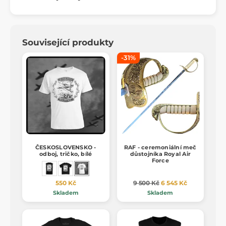
Související produkty
-31%
ČESKOSLOVENSKO -
RAF - ceremoniální meč
odboj, tričko, bílé
důstojníka Royal Air
Force
550 Kč
9 500 Kč
6 545 Kč
Skladem
Skladem