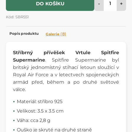
-
+
DO KOŠÍKU
Kód: SBR551
Popis produktu
(8)
Galerie
Stříbrný přívěšek Vrtule Spitfire
Supermarine
. Spitfire Supermarine byl
britský jednomístný stíhací letoun sloužící v
Royal Air Force a v letectvech spojeneckých
armád před, během a po druhé světové
válce.
Materiál: stříbro 925
Velikost: 3.5 x 3.5 cm
Váha: cca 2,8 g
Ouško je skryté na druhé straně