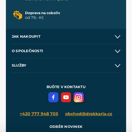
Doprava na cokoliv
od 79,- Kč
JAK NAKOUPIT
Kontakt a prodejny
O SPOLEČNOSTI
Obchodní podmínky
O nás
SLUŽBY
Velkoobchod
Naše dílny
Nákup na splátky
Zakázková výroba
Pro média
Meče pro Kingdom Come
BUĎTE V KONTAKTU
Volná místa
Filmový merch
Blog
+420 777 948 705
obchod@drakkaria.cz
ODBĚR NOVINEK