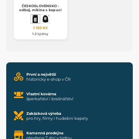
ČESKOSLOVENSKO -
odboj, mikina s kapucí
1 150 Kč
1-2 týdny
První a největší
historický e-shop v ČR
Vlastní kovárna
šperkařství i brašnářství
Zakázková výroba
pro hry, filmy i hudební kapely
Kamenná prodejna
otevřena 7 dní v týdnu