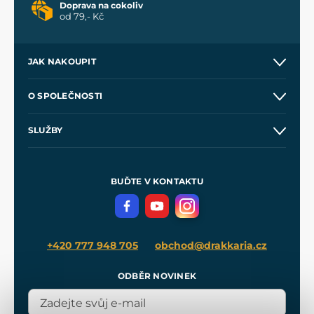
Doprava na cokoliv
od 79,- Kč
JAK NAKOUPIT
Kontakt a prodejny
O SPOLEČNOSTI
Obchodní podmínky
O nás
SLUŽBY
Velkoobchod
Naše dílny
Nákup na splátky
Zakázková výroba
Pro média
Meče pro Kingdom Come
BUĎTE V KONTAKTU
Volná místa
Filmový merch
Blog
+420 777 948 705
obchod@drakkaria.cz
ODBĚR NOVINEK