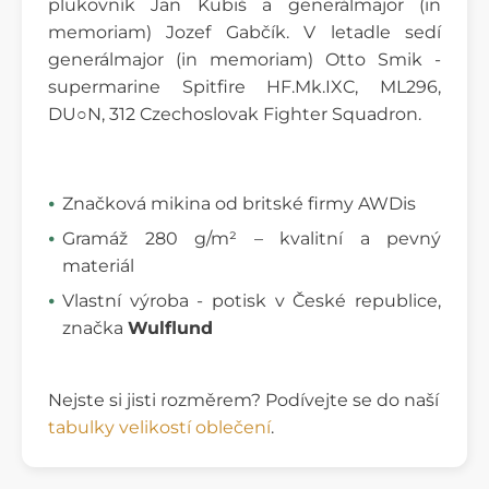
plukovník Jan Kubiš a generálmajor (in
memoriam) Jozef Gabčík. V letadle sedí
generálmajor (in memoriam) Otto Smik -
supermarine Spitfire HF.Mk.IXC, ML296,
DU○N, 312 Czechoslovak Fighter Squadron.
Značková mikina od britské firmy AWDis
Gramáž 280 g/m² – kvalitní a pevný
materiál
Vlastní výroba - potisk v České republice,
značka
Wulflund
Nejste si jisti rozměrem? Podívejte se do naší
tabulky velikostí oblečení
.