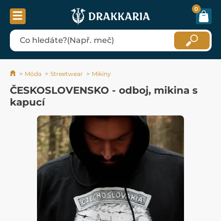
0
Móda
Streetwear
Mikiny
ČESKOSLOVENSKO - odboj, mikina s
kapucí