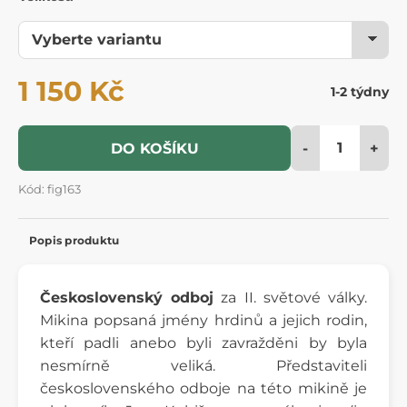
1 150 Kč
1-2 týdny
-
+
DO KOŠÍKU
Kód: fig163
Popis produktu
Československý odboj
za II. světové války.
Mikina popsaná jmény hrdinů a jejich rodin,
kteří padli anebo byli zavražděni by byla
nesmírně veliká. Představiteli
československého odboje na této mikině je