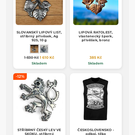
SLOVANSKÝ LIPOVÝ LIST,
LIPOVÁ RATOLEST,
stříbrný přívěsek, Ag
vlastenecký šperk,
925, 10 g
přívěšek, bronz
1 830 Kč
1 610 Kč
385 Kč
Skladem
Skladem
-12%
STŘÍBRNÝ ČESKÝ LEV VE
ČESKOSLOVENSKO -
SKOKU, stříbrný
odboj, tílko