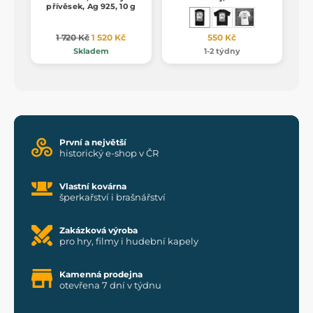
přívěsek, Ag 925, 10 g
1 720 Kč
1 520 Kč
550 Kč
Skladem
1-2 týdny
První a největší
historický e-shop v ČR
Vlastní kovárna
šperkařství i brašnářství
Zakázková výroba
pro hry, filmy i hudební kapely
Kamenná prodejna
otevřena 7 dní v týdnu