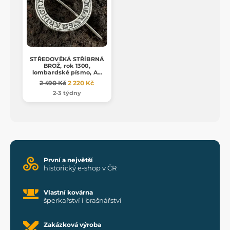
STŘEDOVĚKÁ STŘÍBRNÁ
BROŽ, rok 1300,
lombardské písmo, Ag
925, 13g
2 490 Kč
2 220 Kč
2-3 týdny
První a největší
historický e-shop v ČR
Vlastní kovárna
šperkařství i brašnářství
Zakázková výroba