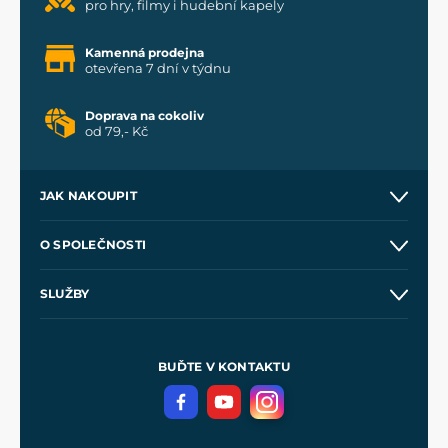
pro hry, filmy i hudební kapely
Kamenná prodejna
otevřena 7 dní v týdnu
Doprava na cokoliv
od 79,- Kč
JAK NAKOUPIT
Kontakt a prodejny
O SPOLEČNOSTI
Obchodní podmínky
O nás
SLUŽBY
Velkoobchod
Naše dílny
Nákup na splátky
Zakázková výroba
Pro média
Meče pro Kingdom Come
BUĎTE V KONTAKTU
Volná místa
Filmový merch
Blog