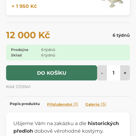
+ 1 950 Kč
12 000 Kč
6 týdnů
Prodejna
6 týdnů
Sklad
6 týdnů
-
+
DO KOŠÍKU
Kód: COS541
Popis produktu
(1)
(5)
Příslušenství
Galerie
Ušijeme Vám na zakázku a dle
historických
předloh
dobově věrohodné kostýmy.