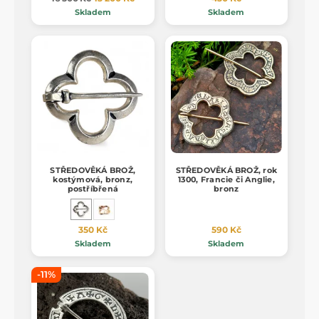
Skladem
Skladem
STŘEDOVĚKÁ BROŽ,
STŘEDOVĚKÁ BROŽ, rok
kostýmová, bronz,
1300, Francie či Anglie,
postříbřená
bronz
350 Kč
590 Kč
Skladem
Skladem
-11%