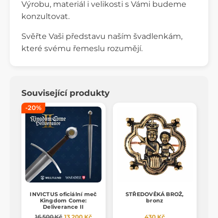
Výrobu, materiál i velikosti s Vámi budeme
konzultovat.
Svěřte Vaši představu naším švadlenkám,
které svému řemeslu rozumějí.
Související produkty
-20%
INVICTUS oficiální meč
STŘEDOVĚKÁ BROŽ,
Kingdom Come:
bronz
Deliverance II
16 500 Kč
13 200 Kč
430 Kč