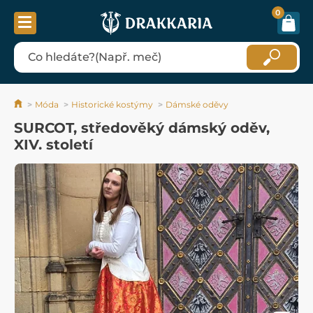
0
Móda
Historické kostýmy
Dámské oděvy
SURCOT, středověký dámský oděv,
XIV. století